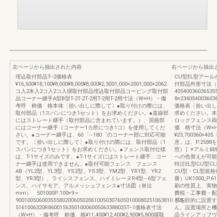
左ページから抽出された内容
右ページから抽出
埋込取付部品T--2価格表
CU型EL型アールが
¥16,500¥18,100¥8,000¥8,000¥8,000¥2,3001,000×2001,000×2062
付部品外形寸法（
コ入2本入2コ入2コ入塀取付部品埋込取付部品コーピング取付部
4054003603
品コーナー継手A型B型T-2T-2T-2用T-2用T-2用寸法（W×H）・備
8×234054003
考呼 称価 格本体〔拾い出しに際して〕●取り付けの際には、
価格表〔拾い出し
取付部品（1スパンにつき1セット）をお求めください。●直線部
求めください。本
にはストレート継手（取付部品に含まれています。）、屈曲部
ロックフェンス両
にはコーナー継手（コーナー1カ所につき1コ）を使用してくだ
価 格寸法（W×
さい。●コーナー継手は、60゜∼180゜のコーナー部に対応可能
¥23,700360×
です。〔拾い出しに際して〕●取り付けの際には、取付部品（1
意」は、P.258
スパンにつき1セット）をお求めください。●フェンス取付仕様
照）］※アルミ鋳
は、T-1サイズのみです。●T-1サイズにはストレート継手、コー
への色替えが可能
ナー継手は使用できません。●取付可能フェンス フェンス
特注EL型CU型
AB（YL2型、YL3型、YS2型、YS3型、YM2型、YR1型、YR2
CU型・CL型規
型、YR3型）、ライシスフェンス、ハイミレーヌR4型∼6型フェ
冊）UK1000_P
ンス、ハイサモア、アルメッシュフェンス●寸法図（単位
刷の性質上、実物
mm） 501000P:100×9＝
費税・工事費・配
900100506003555802006050206100503076050100080251063810（25）
界を目的に設置す
5161006320R860015635010006005063388025T--1価格表寸法
ん。設置場所と機
（W×H）・備考呼 称価 格¥11,400¥12,400¥2,900¥5,800塀取
品ラインアップヴ