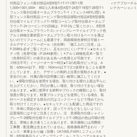
付部品フェンス取付部品A型B型T-1T-1T-1用T-1用
ィナアプローチル
1,000×1001,000× 802コ入本体A型A型T-2A型T-1B型T-2B型T-1
レナカーションミ
フェンス取付仕様オータムブラウンT--1（フェンスABYL2型）A
型フェンス取付部品コーピング取付部品塀取付部品B型B型塀取
付仕様マイルドブラックT--1B型コーピング取付仕様オータムブ
ラウンT--2※コーピングの詳細は、P.512をご覧ください。B型埋
込仕様オータムブラウンT--2シャイングレーマイルドブラック色
アルミ鋳物主要材質オータムブラウン取り付けるベースを選ば
ないのでリフォームにも最適です。両面模様色替特注可能トー
タルデザインフリーポール（自在脚）「施工上のご注意」は、
P.2588を必ずご覧ください。足をかけにくいデザイン●セキュリ
ティ性［色替可能（P.2644参照）］※アルミ鋳物色見本一覧で
［色替対応可］の表示がある色への色替えが可能です。［サイ
ズ特注不可］イージーオーダー特注●T-2の柱取付ピッチは、A
型：600mm以下、B型：760mm以下で2コ使用することを基準
としています。また、デザインの制約上位置が規制されます。●
安全のため、付属の取付説明書に従い確実に施工してくださ
い。●塀取付部品を使用する場合、取り付ける塀の上面は平らに
仕上げてください。凹凸が激しい場合、取り付けできない場合
があります。●塀に使用する材料やブロックの種類により、取付
強度が異なります。軽量ブロックなどを使用している場合、取
付ベースを固定する部分の穴はコンクリートなどで埋めてから
取り付けてください。●セキュリティにも配慮した商品ですの
で、本体に突起があります。誤ってケガなどをしないように、
設置場所には十分ご注意ください。注 意塀取付仕様シャイン
グレーT--2塀取付仕様マイルドブラックT--2商品の色は印刷の性
質上、実物と多少違うことがあります。表示価格には消費税・
工事費・配送費は含まれていません。規格価格表門まわり・フ
ェンス・車庫まわり編（別冊）UK1000_P.609ミニフェンスA
型・B型新商品ラインアップヴィア・ル・クラシコアーキキャス