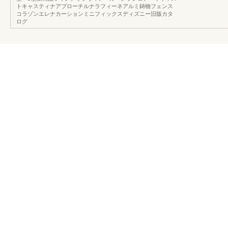
トキャスティナアプローチルナラフィーネアルミ鋳物フェンス
コラゾンエレナカーションミニフィックスディズニー旧版カタ
ログ