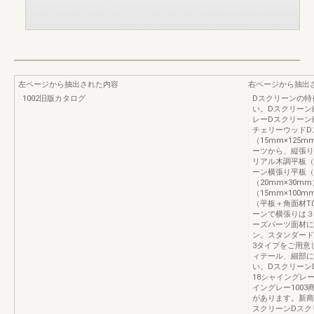
左ページから抽出された内容
右ページから抽出
1002旧版カタログ
Dスクリーンの特
い。Dスクリーン縦
レーDスクリーン縦
チェリーウッドD
（15mm×125
ーツから、縦張り
リアル木調平板（1
ーン横張り平板（1
（20mm×30m
（15mm×100
（平板＋角面材T
ーンで横張りは３
ーズパーツ面材に
ン。スタンダード
3タイプをご用意
ィテール、細部に
い。DスクリーンD
18シャイングレー
イングレー100
があります。新商
スクリーンDスク