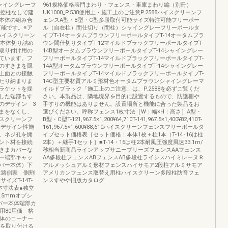
ャイングレーフ
961規格価格表門まわり・フェンス・車庫まわり編（別冊）
ト控柱なしで建
UK1000_P.538使用上・施工上のご注意P.2588ハイスクリーンフ
本体の組み合
ェンスA型・B型・C型多段取付可能サイズ特注可能フリーポー
が可能です。※ア
ル（自在柱）間仕切り（間柱）シャイングレーフリーポールタ
ハイスクリーン
イプT-14オータムブラウンフリーポールタイプT-14オータムブラ
4）本体切り詰め
ウン間仕切りタイプT-12マイルドブラックフリーポールタイプT-
取り付け用の
14B型オータムブラウンフリーポールタイプT-14シャイングレー
ています。フ
フリーポールタイプT-14マイルドブラックフリーポールタイプT-
のすきまを隠
14A型オータムブラウンフリーポールタイプT-14シャイングレー
上面との接触
フリーポールタイプT-14マイルドブラックフリーポールタイプT-
たり納まりま
14C型主要材質アルミ形材色オータムブラウンシャイングレーマ
ラケットを採
イルドブラック「施工上のご注意」は、P.2588を必ずご覧くだ
した端部もす
さい。本製品は、隣地境界を目的に設置するもので、防護柵や
のデザイン 3
手すりの機能はありません。設置場所と機能に合った製品をお
まをなくし、
選びください。呼称フェンス1枚寸法［W：幅×H：高さ］A型・
スクリーンフ
B型・C型T-121,967.5×1,200¥64,710T-141,967.5×1,400¥82,410T-
性デザイン性施
161,967.5×1,600¥88,610ハイスクリーンフェンスフリーポールタ
、ネジ孔を開
イプセット価格表［セット価格：本体1枚＋柱1本（T-14･16は柱
ント材を接続
2本）＋継手1セット］■T-14・16は柱2本耐風圧強度風速33.1m/
きまカバーな
秒相当新商品ラインアップサニーブリーズフェンスAAフェンス
ー端部キャッ
AA多段柱フェンスABフェンスAB多段柱ライシスハイミレーヌＲ
バー本体）下
アルメッシュアルミ形材フェンスハイサモア2段柱アルミサモア
側道路側家 側割
アメリカンフェンス取替え用柱ハイスクリーン多段柱防音フェ
ズT-14T-
ンスすやや旧版カタログ
施工基本寸法表●独立
.5mmオプシ
バー本体端部カ
用80用価 格
バー本体のコーナー
ーを取り付ける