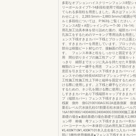
多彩なオプションハイスクリーンフェンスB型シ
リーポールタイプT--14多段柱使用で視線をカッ
てられる多段柱を用意しました。高さはフェンス
わせにより、2,283.5mm∼2,883.5mmの範囲
ルミ多段柱については、P.963をご覧ください。
フェンスA型＋A型シャイングレーT--30（16--1
用孔加工治具本体を切り詰めた後の、端部カバー
孔加工をするためのマーキング専用治具を用意し
ェンス下桟すきまカバー下桟とブロックの上面と
す、すきまカバーを用意しています。ブロックの
部分は樹脂ビート材なので、接触面の凹凸にぴっ
す。 フェンス本体と柱をしっかりと固定するブ
用 間仕切りタイプの施工性アップ 現場カット
っきり 細部までエッジに丸みを持たせたＲ形状
種類のコーナー継手を用意 フェンス下部のすき
意匠を引き立てるフェンス下桟すきまカバーハイ
ェンスその他の特長654321オプションデザイン
工性施工性施工性上下枠と縦枠を固定するための
ける際に使用します。上下桟と継手などのジョイ
するための、ネジ孔を開ける際に使用します。す
しすきまカバーあり下桟端部キャップすきまカバ
プ（端部カバー）フェンス下桟すきまカバー（カ
桟家 側外 側G2100100AG3G2A道路側家 
栗石レベル穴水抜孔柱G1割栗石柱水抜孔レベル穴サイ
16A180180G1400400G2400400G3300300
基礎の場合●連続基礎の場合基礎寸法図最大2,883
ョン呼 称備 考フェンス下桟すきまカバーBカ
バーコーナーカバー本体切り詰め用孔加工治具80
¥5,400¥710¥1,400¥7101本入左右各1コ入カ
部に1梱包使用価格表●フェンス下桟すきまカバ