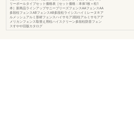
リーポールタイプセット価格表［セット価格：本体1枚＋柱1
本］新商品ラインアップサニーブリーズフェンスAAフェンスAA
多段柱フェンスABフェンスAB多段柱ライシスハイミレーヌＲア
ルメッシュアルミ形材フェンスハイサモア2段柱アルミサモアア
メリカンフェンス取替え用柱ハイスクリーン多段柱防音フェン
スすやや旧版カタログ