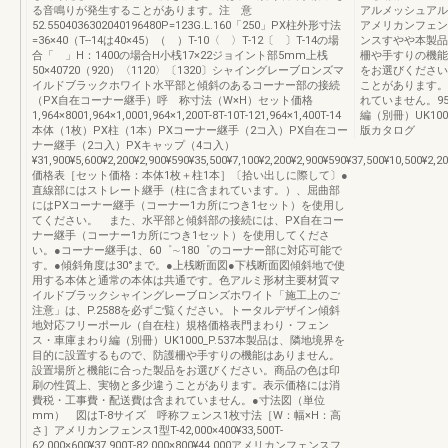
る音鳴りが発生することがあります。注 意
アルメッシュアル
52.5504036302040196480P=123G.L.160「250」PX柱外形寸法
アメリカンフェン
=36×40（T--14は40×45）（ ）T-10〈 〉T-12〔 〕T-14の場
ンスすやや本製品
合「 」H：1400の場合H小桟17×22ジョイント部5mm上桟
柵や手すりの機能
50×40720（920）〈1120〉〔1320〕シャイングレーブロンズマ
をお選びください
イルドブラックホワイト水平部と傾斜のあるコーナー部の接続
ことがあります。
（PX自在コーナー継手）呼 称寸法（W×H）セット価格
れていません。9
1,964×8001,964×1,0001,964×1,200T-8T-10T-121,964×1,400T-14
編（別冊）UK1000
本体（1枚）PX柱（1本）PXコーナー継手（2コ入）PX自在コー
版カタログ
ナー継手（2コ入）PXキャップ（4コ入）
¥31,900¥5,600¥2,200¥2,900¥590¥35,500¥7,100¥2,200¥2,900¥590¥37,500¥10,500¥2,2
価格表［セット価格：本体1枚＋柱1本］〔拾い出しに際して〕●
直線部にはストレート継手（柱に含まれています。）、屈曲部
にはPXコーナー継手（コーナー1カ所につき1セット）を使用し
てください。 また、水平部と傾斜部の接続には、PX自在コー
ナー継手（コーナー1カ所につき1セット）を使用してくださ
い。●コーナー継手は、60゜∼180゜のコーナー部に対応可能で
す。●傾斜角度は30°まで。●上桟断面図●下桟断面図傾斜地で使
用する本体と通常の本体は共通です。色アルミ形材主要材質マ
イルドブラックシャイングレーブロンズホワイト「施工上のご
注意」は、P.2588を必ずご覧ください。トータルデザイン傾斜
地対応フリーポール（自在柱）規格価格表門まわり・フェン
ス・車庫まわり編（別冊）UK1000_P.537本製品は、隣地境界を
目的に設置するもので、防護柵や手すりの機能はありません。
設置場所と機能に合った製品をお選びください。商品の色は印
刷の性質上、実物と多少違うことがあります。表示価格には消
費税・工事費・配送費は含まれていません。●寸法図（単位
mm） 図はT-8サイズ 呼称フェンス1枚寸法［W：幅×H：高
さ］アメリカンフェンス1型T-42,000×400¥33,500T-
62,000×600¥37,900T-82,000×800¥44,000アメリカンフェンスフ