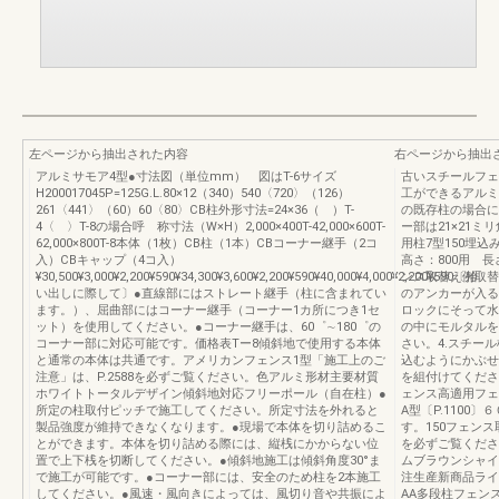
左ページから抽出された内容
右ページから抽出
アルミサモア4型●寸法図（単位mm） 図はT-6サイズ
古いスチールフェ
H200017045P=125G.L.80×12（340）540〈720〉（126）
工ができるアルミ
261〈441〉（60）60〈80〉CB柱外形寸法=24×36（ ）T-
の既存柱の場合に
4〈 〉T-8の場合呼 称寸法（W×H）2,000×400T-42,000×600T-
ー部は21×21
62,000×800T-8本体（1枚）CB柱（1本）CBコーナー継手（2コ
用柱7型150埋込
入）CBキャップ（4コ入）
高さ：800用 長さ：
¥30,500¥3,000¥2,200¥590¥34,300¥3,600¥2,200¥590¥40,000¥4,000¥2,200¥590〔拾
ンス取替え例取替
い出しに際して〕●直線部にはストレート継手（柱に含まれてい
のアンカーが入る
ます。）、屈曲部にはコーナー継手（コーナー1カ所につき1セ
ロックにそって水
ット）を使用してください。●コーナー継手は、60゜∼180゜の
の中にモルタルを
コーナー部に対応可能です。価格表Tー8傾斜地で使用する本体
さい。4.スチー
と通常の本体は共通です。アメリカンフェンス1型「施工上のご
込むようにかぶせ
注意」は、P.2588を必ずご覧ください。色アルミ形材主要材質
を組付けてくださ
ホワイトトータルデザイン傾斜地対応フリーポール（自在柱）●
ェンス高適用フェ
所定の柱取付ピッチで施工してください。所定寸法を外れると
A型〔P.1100
製品強度が維持できなくなります。●現場で本体を切り詰めるこ
す。150フェンス
とができます。本体を切り詰める際には、縦桟にかからない位
を必ずご覧くださ
置で上下桟を切断してください。●傾斜地施工は傾斜角度30°ま
ムブラウンシャイ
で施工が可能です。●コーナー部には、安全のため柱を2本施工
注生産新商品ライ
してください。●風速・風向きによっては、風切り音や共振によ
AA多段柱フェン