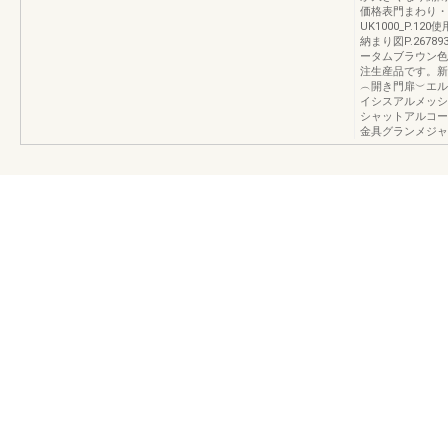
価格表門まわり・
UK1000_P.12
納まり図P.267
ータムブラウン色
注生産品です。新
︵開き門扉︶エル
イシスアルメッシ
シャットアルコー
金具グランメジャ