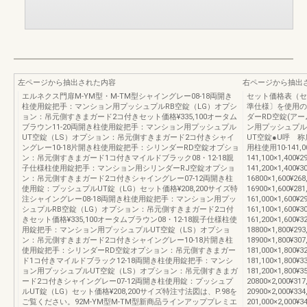
左ページから抽出された内容
右ページから抽出
エルネクス門扉M-YM型・M-TM型シャイングレー08-18両開き
セット価格表（セ
柱使用錠把手：マンション用プッシュプルRB空錠（LG）オプシ
準仕様〕を使用の
ョン：吊元側すきまガード2コ付きセット価格¥335,100オータム
ダーRD空錠(アー
ブラウン11-20両開き柱使用錠把手：マンション用プッシュプル
ン用プッシュプル
UT空錠（LS）オプション：吊元側すきまガード2コ付きシャイ
UT空錠●U呼 
ングレー10-18片開き柱使用錠把手：シリンダーRD空錠オプショ
用柱使用10-141,000
ン：吊元側すきまガード1コ付きマイルドブラック08・12-18親
141,100×1,400¥29
子仕様柱使用錠把手：マンション用シリンダーRJ空錠オプショ
141,200×1,400¥30
ン：吊元側すきまガード2コ付きシャイングレー07-12両開き柱
16800×1,600¥268
使用錠：プッシュプルUT錠（LG）セット価格¥208,200サイズ特
16900×1,600¥281
注シャイングレー08-18両開き柱使用錠把手：マンション用プッ
161,000×1,600¥29
シュプルRB空錠（LG）オプション：吊元側すきまガード2コ付
161,100×1,600¥30
きセット価格¥335,100オータムブラウン08・12-18親子仕様柱使
161,200×1,600¥32
用錠把手：マンション用プッシュプルUT空錠（LS）オプショ
18800×1,800¥293
ン：吊元側すきまガード2コ付きシャイングレー10-18片開き柱
18900×1,800¥307
使用錠把手：シリンダーRD空錠オプション：吊元側すきまガー
181,000×1,800¥32
ド1コ付きマイルドブラック12-18両開き柱使用錠把手：マンシ
181,100×1,800¥33
ョン用プッシュプルUT空錠（LS）オプション：吊元側すきまガ
181,200×1,800¥35
ード2コ付きシャイングレー07-12両開き柱使用錠：プッシュプ
20800×2,000¥317
ルUT錠（LG）セット価格¥208,200サイズ特注寸法図は、P.98を
20900×2,000¥334
ご覧ください。92M-YM型M-TM型新商品ラインアッププレミエ
201,000×2,000¥34