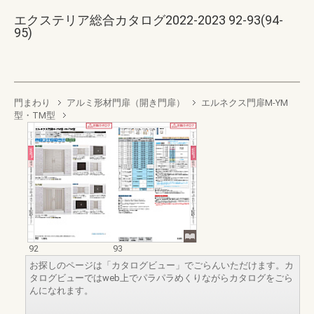
エクステリア総合カタログ2022-2023 92-93(94-
95)
門まわり
アルミ形材門扉（開き門扉）
エルネクス門扉M-YM
型・TM型
92
93
お探しのページは「カタログビュー」でごらんいただけます。カ
タログビューではweb上でパラパラめくりながらカタログをごら
んになれます。