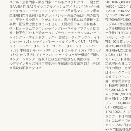
スアルミ形材門扉︵開き門扉︶エルネクスプログコート開き門
201,100×2,000¥
扉AA開き門扉ABライシスアルメッシュアメリカン1型ハイ千峰
16800・1,200×1,
アーキカットアーキシャットアルコーブ用商品マンション用大
1,200×1,800¥322
型通用口門扉後付け金具グランメジャー商品の色は印刷の性質
1,100×2,000¥
上、実物と多少違うことがあります。表示価格には消費税・工
¥3,700加算¥
事費・配送費は含まれていません。主要材質アルミ形材色本
ュプルUT空錠使用¥
体・柱オータムブラウンシャイングレーマイルドブラック錠台
ュプルRB空錠使用¥
座・把手色RD・U空錠オータムブラウンナチュラルシルバーFシ
ー仕様¥24,900
ャイングレーマイルドブラックRJ空錠オータムブラウンライト
ン用シリンダーRJ
シルバー（LS）シャイングレーマイルドブラックUT・RB空錠
¥89,100加算マ
ライトシルバー（LS）ライトゴールド（LG）ライトシルバー
算-¥95,400加
（LS）本締錠シルバー（SV）/ライトゴールド（LG）/ブラック
具使用-¥4,200
（BK）から選択してください。オートクローザー機構付門扉シ
約23㎏（12-1
リンダーシリンダー錠親子仕様左右の区別なし両面模様トータ
て〕●セット価格
ルデザインサイズ特注可能受注生産耐風圧強度風速33.1m/秒相
定式埋込金具にて
当施錠時旧版カタログ
仕様の際は、必ず
はオートクローザ
加えてください。
備 考吊元側すきまガ
H:16用¥7,800H
¥18,3001本入H:1
ャップB¥5,900
開き用¥11,400P
プレート¥1,40
UT・RB空錠用（
ト¥3,9002コ入
きまガードは内開
注）には使用でき
キャップAの代わ
●PM門柱用補強