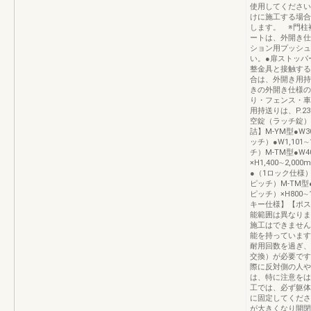
使用してください
けに施工する場合
します。 ※門柱
ートは、外開き仕
ション用プッシュ
い。●扉ストッパ
整金具と接触する
合は、外開き用持
きの外開き仕様の
り・フェンス・車
用持送りは、P.
空錠（ラッチ錠）
詰】M-YM型●W30
ッチ）●W1,101∼
チ）M-TM型●W4
×H1,400∼2,00
●（1ロック仕様）W3
ピッチ）M-TM型●
ピッチ）×H800
キー仕様】【ポス
能範囲は異なりま
施工はできません
能を持っています
耐用回数を過ぎ、
交換）が必要です
際に反対側の人や
は、特に注意をは
工では、必ず躯体
に固定してくださ
が大きくなり開閉