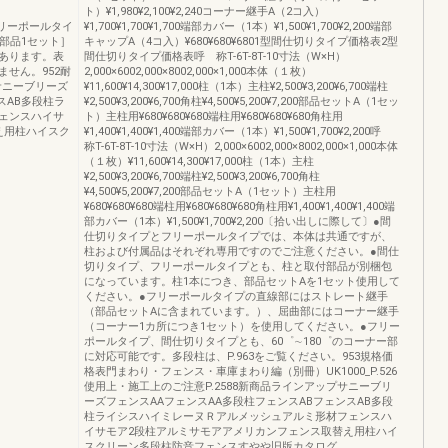
ト）¥1,980¥2,100¥2,240コーナー継手A（2コ入）
ンスフリーポールタイ
¥1,700¥1,700¥1,700端部カバー（1本）¥1,500¥1,700¥2,200端部
部品1セット］
キャップA（4コ入）¥680¥680¥6801型間仕切りタイプ価格表2型
あります。表
間仕切りタイプ価格表呼 称T-6T-8T-10寸法（W×H）
せん。952耐
2,000×6002,000×8002,000×1,000本体（１枚）
サニーブリーズ
¥11,600¥14,300¥17,000柱（1本）主柱¥2,500¥3,200¥6,700端柱
スAB多段柱ラ
¥2,500¥3,200¥6,700角柱¥4,500¥5,200¥7,200部品セットA（1セッ
ェンスハイサ
ト）主柱用¥680¥680¥680端柱用¥680¥680¥680角柱用
え用柱ハイスク
¥1,400¥1,400¥1,400端部カバー（1本）¥1,500¥1,700¥2,200呼
称T-6T-8T-10寸法（W×H）2,000×6002,000×8002,000×1,000本体
（１枚）¥11,600¥14,300¥17,000柱（1本）主柱
¥2,500¥3,200¥6,700端柱¥2,500¥3,200¥6,700角柱
¥4,500¥5,200¥7,200部品セットA（1セット）主柱用
¥680¥680¥680端柱用¥680¥680¥680角柱用¥1,400¥1,400¥1,400端
部カバー（1本）¥1,500¥1,700¥2,200〔拾い出しに際して〕●間
仕切りタイプとフリーポールタイプでは、本体は共通ですが、
柱および付属品はそれぞれ専用ですのでご注意ください。●間仕
切りタイプ、フリーポールタイプとも、柱と取付部品が別梱包
になっています。柱1本につき、部品セットAを1セット使用して
ください。●フリーポールタイプの直線部にはストレート継手
（部品セットAに含まれています。）、屈曲部にはコーナー継手
（コーナー1カ所につき1セット）を使用してください。●フリー
ポールタイプ、間仕切りタイプとも、60゜∼180゜のコーナー部
に対応可能です。多段柱は、P.963をご覧ください。953規格価
格表門まわり・フェンス・車庫まわり編（別冊）UK1000_P.526
使用上・施工上のご注意P.2588新商品ラインアップサニーブリ
ーズフェンスAAフェンスAA多段柱フェンスABフェンスAB多段
柱ライシスハイミレーヌＲアルメッシュアルミ形材フェンスハ
イサモア2段柱アルミサモアアメリカンフェンス取替え用柱ハイ
スクリーン多段柱防音フェンスすやや旧版カタログ