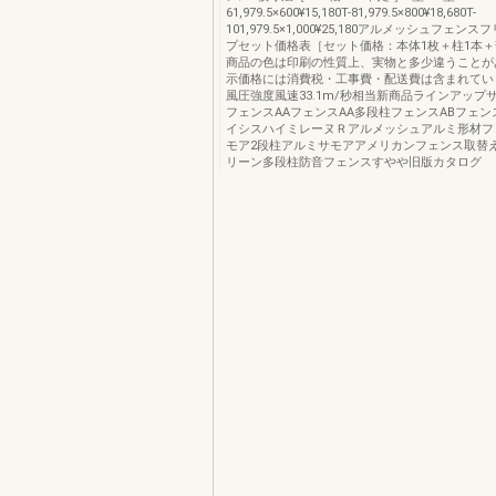
61,979.5×600¥15,180T-81,979.5×800¥18,680T-
101,979.5×1,000¥25,180アルメッシュフェ
プセット価格表［セット価格：本体1枚＋柱1本＋
商品の色は印刷の性質上、実物と多少違うことが
示価格には消費税・工事費・配送費は含まれていま
風圧強度風速33.1m/秒相当新商品ラインアップ
フェンスAAフェンスAA多段柱フェンスABフェン
イシスハイミレーヌＲアルメッシュアルミ形材フ
モア2段柱アルミサモアアメリカンフェンス取替
リーン多段柱防音フェンスすやや旧版カタログ