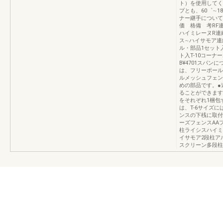
ト）を使用してく
プとも、60゜∼
ナー継手について
価 格備 考RF連
ハイミレーヌR連結
ス∼ハイサモア連結
ル・部品1セット入
ト入T-10コーナ
B¥4701スパン
は、フリーポール
ルメッシュフェン
めの部品です。●
ることができます
をそれぞれ1梱包
は、T-6サイズ
ンスの下桟に取付
ーズフェンスAA
柱ライシスハイミ
イサモア2段柱ア
スクリーン多段柱