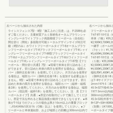
左ページから抽出された内容
右ページから抽出
ライシスフェンス7型・8型「施工上のご注意」は、P.2588を必
フリーポールタイ
ずご覧ください。主要材質アルミ形材色オータムブラウンシャ
T-6T-8T-10寸法（W
イングレーホワイトブラック両面模様フリーポール（自在柱）
本体（1枚）¥39,20
間仕切り（間柱）多段取付可能トータルデザインサイズ特注可
¥2,900¥3,700
能（8型のみ）ホワイトフリーポールタイプT-8オータムブラウ
ー継手（ポール付・1
ンフリーポールタイプT-8ブラックフリーポールタイプT-8シャイ
（1セット）¥1,7
ングレーフリーポールタイプT-88型ブラックフリーポールタイ
¥5,600¥6,300
プT-8オータムブラウンフリーポールタイプT-8ホワイトフリーポ
T-6T-8T-10寸法（
ールタイプT-8シャイングレーフリーポールタイプT-87型【フリ
（１枚）¥39,200¥
ーポール・間仕切り共通】7型：●現場で本体を切り詰めること
¥2,500¥3,200¥7
ができます。切り詰めた本体の両方を使用する場合は、端部カ
¥4,500¥5,200
バー（側枠左右各1本）を使用してください。片方のみを使用す
端柱用¥1,400¥1,4
る場合は、端部カバー（側枠左右各1本）を追加する必要はあり
（側枠左右各1本）¥
ません。8型：●現場で本体を切り詰めることができます。切り
はT--8サイズ
詰めた本体の両方を使用する場合は、端部カバー（縦枠・縦桟
2mm1979.5
各2本）を使用してください。片方のみを使用する場合は、端部
45.5×32下桟45
カバー（切詰用・縦枠1本）を使用してください。注 意【フリ
1977.5mm以内縦桟
ーポールタイプ】共通：●所定の柱取付ピッチで施工してくださ
300mm以内間仕切
い。所定寸法を外れると製品強度が維持できなくなります。●本
45.5×32柱外形寸法
体がT-10までのフェンスの場合は厚さ10cm以上の重量ブロック
8×12P=50H
〔JISA5406の区分16（C種）以上〕を使用してください。●フ
（別冊）UK1000
リーポールと本体連結部、および端部との距離は300mm以内で
ーポールタイプ価格表