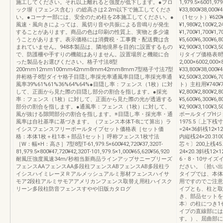
施工してください。それ以上離れると強度が低下します。●ブロ
1,979.5×6001,9
ック塀（フェンス含む）の総高さは2.2m以下で施工してくださ
¥33,800¥38,00
い。●コーナー部には、安全のため柱を2本施工してください。●
（1セット）¥62
風速・風向きによっては、風切り音や共振による音鳴りが発生
¥1,980¥2,10
することがあります。商品の色は印刷の性質上、実物と多少違
¥1,700¥1,70
うことがあります。表示価格には消費税・工事費・配送費は含
¥5,600¥6,30
まれていません。948本製品は、隣地境界を目的に設置するもの
¥2,900¥3,100
で、防護柵や手すりの機能はありません。設置場所と機能に合
りタイプ価格表8型呼
った製品をお選びください。格子寸法8型
2,000×6002,00
200mm12mm100mm42mm8mm42mm8mm7型格子寸法7型
¥33,800¥38,00
井桁格子8型ダイヤ格子目隠し率採光率通風率目隠し率採光率通
¥2,500¥3,200¥
風率39%61%61%36%64%64%●目隠し率：フェンス（1枚）に対
ト）主柱用¥740¥74
して、正面から見た際の目隠し部分の割合を指します。●採光
¥2,800¥2,80
率：フェンス（1枚）に対して、正面から見た際の光が透過する
¥5,600¥6,30
部分の割合を指します。●通風率：フェンス（1枚）に対して、
¥2,900¥3,10
風が抜ける隙間部分の割合を指します。※目隠し率・採光率・通
ポールタイプHジョ
風率は自社基準に基づきます。（フェンス本体T-8にて算出）ラ
1975.5〔上下桟寸
イシスフェンスフリーポールタイプセット価格表［セット価
=24×36斜桟12×
格：本体1枚＋柱1本＋部品1セット］呼称フェンス1枚寸法
内縦桟24×20.310
［W：幅×H：高さ］7型8型T-61,979.5×600¥42,720¥37,320T-
芯々〕200上桟45.
81,979.5×800¥47,720¥42,320T-101,979.5×1,000¥65,620¥56,920
24×20.3斜桟12×
耐風圧強度風速34m/秒相当新商品ラインアップサニーブリーズ
6・8・10サイズ
フェンスAAフェンスAA多段柱フェンスABフェンスAB多段柱ラ
ださい。〔拾い出
イシスハイミレーヌＲアルメッシュアルミ形材フェンスハイサ
タイプでは、本体
モア2段柱アルミサモアアメリカンフェンス取替え用柱ハイスク
用ですのでご注意
リーン多段柱防音フェンスすやや旧版カタログ
イプとも、柱と取
き、部品セットを
本〉の柱につき1
イプの直線部には
す。）、屈曲部に