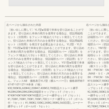
左ページから抽出された内容
右ページから抽出
〔拾い出しに際して〕YL1型●現場で本体を切り詰めることがで
〔拾い出しに際し
きます。切り詰めた本体の両方を使用する場合は、切詰用縦桟
ことができます。
セット（分割用）をフェンス1枚あたり1セット発注してくださ
詰端部カバー（切
い。切り詰めた本体の片方のみを使用する場合は、切詰用縦桟
ください。切り詰
セット（分割用）を発注する必要はありません。YL2型・YL3
端部カバー（切詰
型・YS2型●現場で本体を切り詰めることができます。切り詰め
ださい。YM1型・
た本体の両方を使用する場合は、切詰端部カバー（切詰用）を
ができます。切り
フェンス1枚あたり2セット発注してください。切り詰めた本体
縦桟セット（分割
の片方のみを使用する場合は、切詰端部カバー（切詰用）をフ
ださい。切り詰め
ェンス1枚あたり1セット発注してください。YS1型●現場で本体
縦桟セット（分割
を切り詰めることができます。切り詰めた本体の両方を使用す
（横スリット③）価格
る場合は、切詰端部カバー（分割用）をフェンス1枚あたり1セ
BK・PWCM・S
ット発注してください。切り詰めた本体の片方のみを使用する
JMAB・ＳＣ・J
場合は、切詰端部カバー（分割用）を発注する必要はありませ
BK・PWCM・S
ん。フェンスAB 価格表①YL1型（横ルーバー①）価格表呼称T-
¥19,000¥27,900¥
6T-8T-10T-12T-14本体（1枚）
品ストレート継手¥620
¥30,900¥36,600¥42,200¥47,400¥53,700部品ストレート継手
ップセットE（1
¥620¥620¥620¥620¥620端部キャップセットF（1セット）
¥2,300¥2,300¥2
¥740¥740¥740¥740¥740選択コーナー継手セットF（1セット）
ー継手セットE（
¥1,700¥1,700¥1,700¥1,700¥1,700コーナー継手セットF（ポール
¥3,500¥3,500¥3
付・1セット）¥1,980¥2,100¥2,240¥2,380¥2,560目隠しコーナー
手セットE（ポー
継手セットF（ポール付・1セット）
¥3,780¥3,780¥4