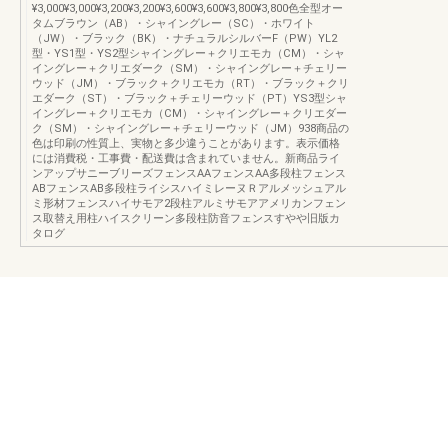
¥3,000¥3,000¥3,200¥3,200¥3,600¥3,600¥3,800¥3,800色全型オー
タムブラウン（AB）・シャイングレー（SC）・ホワイト
（JW）・ブラック（BK）・ナチュラルシルバーF（PW）YL2
型・YS1型・YS2型シャイングレー＋クリエモカ（CM）・シャ
イングレー＋クリエダーク（SM）・シャイングレー＋チェリー
ウッド（JM）・ブラック＋クリエモカ（RT）・ブラック＋クリ
エダーク（ST）・ブラック＋チェリーウッド（PT）YS3型シャ
イングレー＋クリエモカ（CM）・シャイングレー＋クリエダー
ク（SM）・シャイングレー＋チェリーウッド（JM）938商品の
色は印刷の性質上、実物と多少違うことがあります。表示価格
には消費税・工事費・配送費は含まれていません。新商品ライ
ンアップサニーブリーズフェンスAAフェンスAA多段柱フェンス
ABフェンスAB多段柱ライシスハイミレーヌＲアルメッシュアル
ミ形材フェンスハイサモア2段柱アルミサモアアメリカンフェン
ス取替え用柱ハイスクリーン多段柱防音フェンスすやや旧版カ
タログ