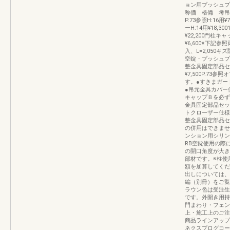
ョン用プッシュプ
称価 格備 考吊元
P.73参照H:16用¥
ーH:14用¥18,300
¥22,200門柱キ
¥6,600※下記参照
入、L=2,050キ
空錠・プッシュプル
整金具固定部品セ
¥7,500P.7
す。●すきまガー
●吊元金具カバー
キャップＢを必ず
金具固定部品セッ
トクローザー仕様
整金具固定部品セ
の併用はできませ
ンション用シリン
RB空錠使用の際
の開口角度が大き
部材です。※柱使
額を加算してくだ
出しについては、
編（別冊）をご覧
ラウン色は受注生
です。外開き用持
門まわり・フェンス
上・施工上のご注意P
商品ラインアップ
ネクスプログコー