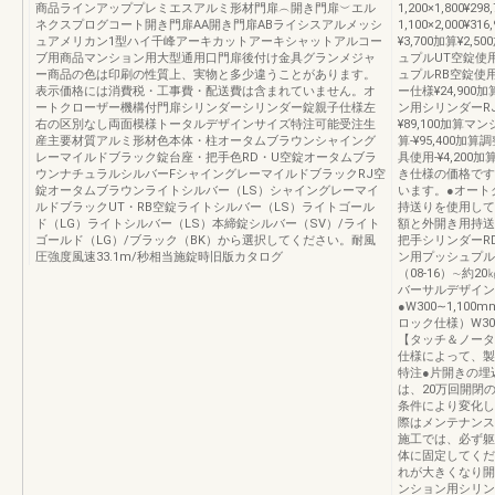
商品ラインアッププレミエスアルミ形材門扉︵開き門扉︶エル
1,200×1,800¥298
ネクスプログコート開き門扉AA開き門扉ABライシスアルメッシ
1,100×2,000¥
ュアメリカン1型ハイ千峰アーキカットアーキシャットアルコー
¥3,700加算¥
ブ用商品マンション用大型通用口門扉後付け金具グランメジャ
ュプルUT空錠使用¥
ー商品の色は印刷の性質上、実物と多少違うことがあります。
ュプルRB空錠使用¥
表示価格には消費税・工事費・配送費は含まれていません。オ
ー仕様¥24,900
ートクローザー機構付門扉シリンダーシリンダー錠親子仕様左
ン用シリンダーRJ
右の区別なし両面模様トータルデザインサイズ特注可能受注生
¥89,100加算マ
産主要材質アルミ形材色本体・柱オータムブラウンシャイング
算-¥95,400加
レーマイルドブラック錠台座・把手色RD・U空錠オータムブラ
具使用-¥4,20
ウンナチュラルシルバーFシャイングレーマイルドブラックRJ空
き仕様の価格です
錠オータムブラウンライトシルバー（LS）シャイングレーマイ
います。●オート
ルドブラックUT・RB空錠ライトシルバー（LS）ライトゴール
持送りを使用して
ド（LG）ライトシルバー（LS）本締錠シルバー（SV）/ライト
額と外開き用持送
ゴールド（LG）/ブラック（BK）から選択してください。耐風
把手シリンダーR
圧強度風速33.1m/秒相当施錠時旧版カタログ
ン用プッシュプル
（08-16）∼約
バーサルデザイン
●W300∼1,100m
ロック仕様）W300
【タッチ＆ノータ
仕様によって、製
特注●片開きの埋
は、20万回開閉
条件により変化し
際はメンテナンス
施工では、必ず躯
体に固定してくだ
れが大きくなり開
ンション用シリン