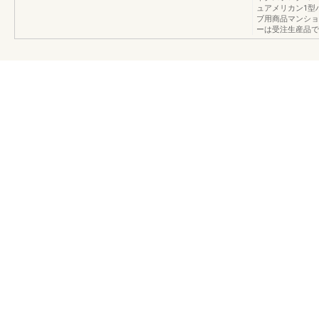
ュアメリカン1型
ブ用商品マンショ
ーは受注生産品で