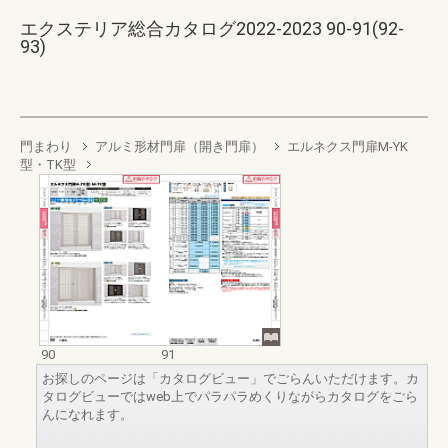
エクステリア総合カタログ2022-2023 90-91(92-
93)
門まわり
アルミ形材門扉（開き門扉）
エルネクス門扉M-YK
型・TK型
90
91
お探しのページは「カタログビュー」でごらんいただけます。カ
タログビューではweb上でパラパラめくりながらカタログをごら
んになれます。