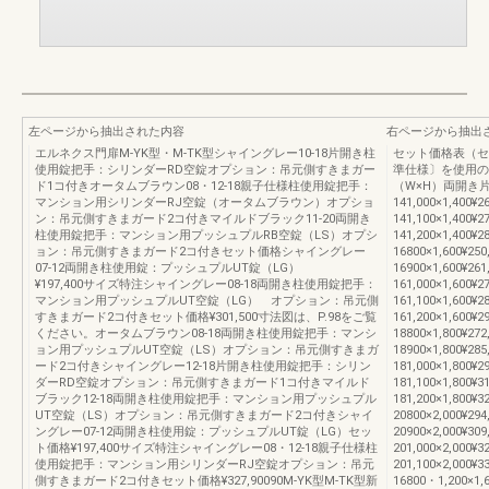
左ページから抽出された内容
右ページから抽出
エルネクス門扉M-YK型・M-TK型シャイングレー10-18片開き柱
セット価格表（セ
使用錠把手：シリンダーRD空錠オプション：吊元側すきまガー
準仕様〕を使用の場
ド1コ付きオータムブラウン08・12-18親子仕様柱使用錠把手：
（W×H）両開き
マンション用シリンダーRJ空錠（オータムブラウン）オプショ
141,000×1,400¥26
ン：吊元側すきまガード2コ付きマイルドブラック11-20両開き
141,100×1,400¥27
柱使用錠把手：マンション用プッシュプルRB空錠（LS）オプシ
141,200×1,400¥28
ョン：吊元側すきまガード2コ付きセット価格シャイングレー
16800×1,600¥250
07-12両開き柱使用錠：プッシュプルUT錠（LG）
16900×1,600¥261
¥197,400サイズ特注シャイングレー08-18両開き柱使用錠把手：
161,000×1,600¥27
マンション用プッシュプルUT空錠（LG） オプション：吊元側
161,100×1,600¥28
すきまガード2コ付きセット価格¥301,500寸法図は、P.98をご覧
161,200×1,600¥29
ください。オータムブラウン08-18両開き柱使用錠把手：マンシ
18800×1,800¥272
ョン用プッシュプルUT空錠（LS）オプション：吊元側すきまガ
18900×1,800¥285
ード2コ付きシャイングレー12-18片開き柱使用錠把手：シリン
181,000×1,800¥29
ダーRD空錠オプション：吊元側すきまガード1コ付きマイルド
181,100×1,800¥31
ブラック12-18両開き柱使用錠把手：マンション用プッシュプル
181,200×1,800¥32
UT空錠（LS）オプション：吊元側すきまガード2コ付きシャイ
20800×2,000¥294
ングレー07-12両開き柱使用錠：プッシュプルUT錠（LG）セッ
20900×2,000¥309
ト価格¥197,400サイズ特注シャイングレー08・12-18親子仕様柱
201,000×2,000¥32
使用錠把手：マンション用シリンダーRJ空錠オプション：吊元
201,100×2,000¥
側すきまガード2コ付きセット価格¥327,90090M-YK型M-TK型新
16800・1,200×1,