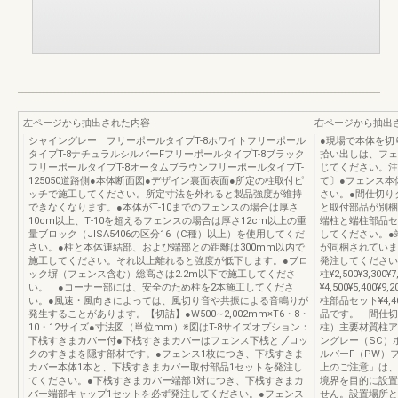
左ページから抽出された内容
右ページから抽出
シャイングレー フリーポールタイプT-8ホワイトフリーポール
●現場で本体を切
タイプT-8ナチュラルシルバーFフリーポールタイプT-8ブラック
拾い出しは、フェ
フリーポールタイプT-8オータムブラウンフリーポールタイプT-
じてください。注
125050道路側●本体断面図●デザイン裏面表面●所定の柱取付ピ
て〕●フェンス本
ッチで施工してください。所定寸法を外れると製品強度が維持
さい。●間仕切りタ
できなくなります。●本体がT‐10までのフェンスの場合は厚さ
と取付部品が別梱
10cm以上、T‐10を超えるフェンスの場合は厚さ12cm以上の重
端柱と端柱部品セ
量ブロック（JISA5406の区分16（C種）以上）を使用してくだ
してください。●
さい。●柱と本体連結部、および端部との距離は300mm以内で
が同梱されていま
施工してください。それ以上離れると強度が低下します。●ブロ
発注してください。
ック塀（フェンス含む）総高さは2.2m以下で施工してくださ
柱¥2,500¥3,300¥
い。 ●コーナー部には、安全のため柱を2本施工してくださ
¥4,500¥5,40
い。●風速・風向きによっては、風切り音や共振による音鳴りが
柱部品セット¥4
発生することがあります。【切詰】●W500∼2,002mm×T6・8・
品です。 間仕切
10・12サイズ●寸法図（単位mm）※図はT-8サイズオプション：
柱）主要材質柱ア
下桟すきまカバー付●下桟すきまカバーはフェンス下桟とブロッ
ングレー（SC）
クのすきまを隠す部材です。●フェンス1枚につき、下桟すきま
ルバーF（PW）
カバー本体1本と、下桟すきまカバー取付部品1セットを発注し
上のご注意」は、
てください。●下桟すきまカバー端部1対につき、下桟すきまカ
境界を目的に設置
バー端部キャップ1セットを必ず発注してください。●フェンス
せん。設置場所と