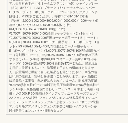
アルミ形材色本体・柱オータムブラウン（AB）シャイングレー
（SC）ホワイト（JW）ブラック（BK）ナチュラルシルバー
F（PW）ブレイドポリカーボネートブレイドクリアグリーン多
段柱は、P.932をご覧ください。呼称T-6T-8T-10T-12寸法
（W×H）2,000×6002,000×8002,000×1,0002,000×1,200セット価
格¥48,000¥57,900¥73,600¥90,600本体（1枚）
¥44,300¥53,400¥64,500¥80,600柱（1本）
¥3,700¥4,500¥9,100¥10,000端部キャップセットE（1セット）
¥2,300¥2,500¥3,000¥3,200選択コーナー継手セットE（1セット）
¥3,500¥3,700¥3,900¥4,100コーナー継手セットE（ポール付・1セ
ット）¥3,780¥4,100¥4,440¥4,780目隠しコーナー継手セット
E（ポール付・1セット）¥5,600¥6,300¥7,200¥8,100切詰端部カバ
ー（分割用・1セット）¥5,800¥6,400¥6,900¥7,400呼称価格下桟
すきまカバー（60用）本体¥4,800本体コーナー用¥5,300端部キ
ャップ¥1,300取付部品B¥3,200補助柱B¥470本製品は、隣地境界
を目的に設置するもので、防護柵や手すりの機能はありませ
ん。設置場所と機能に合った製品をお選びください。商品の色
は印刷の性質上、実物と多少違うことがあります。表示価格に
は消費税・工事費・配送費は含まれていません。耐風圧強度風
速34m/秒相当柱ピッチ2ｍ以下耐風圧強度風速42m/秒相当柱ピ
ッチ1ｍ以下規格価格表門まわり・フェンス・車庫まわり編（別
冊）UK1000_P.504新商品ラインアップサニーブリーズフェンス
AAフェンスAA多段柱フェンスABフェンスAB多段柱ライシスハ
イミレーヌＲアルメッシュアルミ形材フェンスハイサモア2段柱
アルミサモアアメリカンフェンス取替え用柱ハイスクリーン多
段柱防音フェンスすやや旧版カタログ