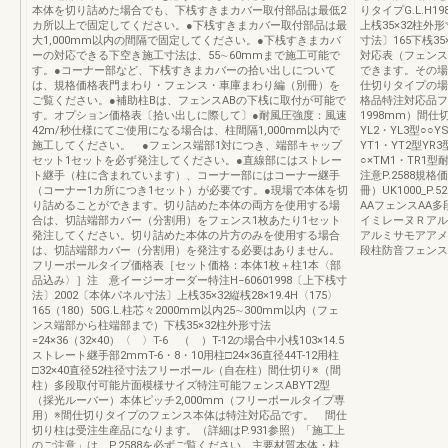
本体を切り詰めた場合でも、下桟すきまカバー取付部品は最低2
りタイプG.L.H
カ所以上で固定してください。●下桟すきまカバー取付部品は最
上桟35×32柱外形
大1,000mm以内の間隔で固定してください。●下桟すきまカバ
寸法〕165下桟35
ーの対応できる下空き施工寸法は、55∼60mmまで施工可能で
対応表（フェンス
す。●コーナー部など、下桟すきまカバーの拾い出しについて
できます。その場
は、規格価格表門まわり・フェンス・車庫まわり編（別冊）を
仕切りタイプの場
ご覧ください。●補助柱Bは、フェンスABの下桟に取付が可能で
格品特注対応品フ
す。オプション価格表〔拾い出しに際して〕●耐風圧強度：風速
1998mm）間仕
42m/秒仕様にてご使用になる場合は、柱間隔1,000mm以内で
YL2・YL3型○○Y
施工してください。 ●フェンス端部1対につき、端部キャップ
YT1・YT2型YR
セット1セットを必ず発注してください。●直線部にはストレー
○×TM1・TR1
ト継手（柱に含まれています）、コーナー部にはコーナー継手
注意P.2588
（コーナー1カ所につき1セット）が必要です。●現場で本体を切
冊）UK1000_
り詰めることができます。切り詰めた本体の両方を使用する場
AAフェンスAA
合は、切詰端部カバー（分割用）をフェンス1枚あたり1セット
イミレーヌＲアル
発注してください。切り詰めた本体の片方のみを使用する場合
アルミサモアアメ
は、切詰端部カバー（分割用）を発注する必要はありません。
段柱防音フェンス
フリーポールタイプ価格表［セット価格：本体1枚＋柱1本〈部
品込み〉］注 意イージーオーダー特注H−60601998〔上下桟寸
法〕2002〔本体パネル寸法〕上桟35×32縦桟28×19.4H〈175〉
165（180）50G.L.柱芯々2000mm以内25∼300mm以内（フェ
ンス端部から柱端部まで）下桟35×32柱外形寸法
=24×36（32×40）〈 〉T-6 （ ）T-12の場合中小桟103×14.5
ストレート継手部2mmT-6・8・10用柱□24×36直径44T-12用柱
□32×40直径52柱径寸法フリーポール（自在柱）間仕切り※（間
柱）多段取付可能片面模様サイズ特注可能フェンスABYT2型
（採光ルーバー）本体ピッチ2,000mm（フリーポールタイプ専
用）※間仕切りタイプのフェンス本体は特注対応品です。 間仕
切り柱は受注生産品になります。（詳細はP.931参照）「施工上
のご注意」は、P.2588を必ずご覧ください。主要材質本体・柱