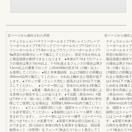
左ページから抽出された内容
右ページから抽出
ナチュラルシルバーFフリーポールタイプT-8シャイングレーフ
ナチュラルシルバ
リーポールタイプT-8ブラックフリーポールタイプT-12ホワイト
リーポールタイプ
フリーポールタイプT-8オータムブラウンフリーポールタイプT-
リーポールタイプT
8●所定の柱取付ピッチで施工してください。所定寸法を外れる
所定の柱取付ピッ
と製品強度が維持できなくなります。●本体がT‐10までのフェン
製品強度が維持で
スの場合は厚さ10cm以上、T‐10を超えるフェンスの場合は厚さ
の場合は厚さ10c
12cm以上の重量ブロック（JISA5406の区分16（C種）以上）
16（C種）以上
を使用してください。●柱と本体連結部、および端部との距離は
び端部との距離は
300mm以内で施工してください。それ以上離れると強度が低下
れると強度が低下
します。●ブロック塀（フェンス含む）総高さは2.2m以下で施
は2.2m以下で
工してください。 ●コーナー部には、安全のため柱を2本施工
ため柱を2本施工
してください。●風速・風向きによっては、風切り音や共振によ
切り音や共振によ
る音鳴りが発生することがあります。●寸法図（単位mm）※図
（単位mm）※図
はT-8サイズ〔拾い出しに際して〕●耐風圧強度：風速42m/秒仕
度：風速42m/
様にてご使用になる場合は、柱間隔1,000mm以内で施工してく
1,000mm以
ださい。 ●フェンス端部1対につき、端部キャップセット1セッ
き、端部キャップ
トを必ず発注してください。●直線部にはストレート継手（柱に
線部にはストレー
含まれています）、コーナー部にはコーナー継手（コーナー1カ
にはコーナー継手
所につき1セット）が必要です。●現場で本体を切り詰めること
す。●現場で本体
ができます。切り詰めた本体の両方を使用する場合は、切詰用
の両方を使用する
縦桟セット（分割用）をフェンス1枚あたり1セット発注してく
ンス1枚あたり1