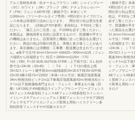
アルミ形材色本体・柱オータムブラウン（AB）シャイングレー
（横格子②）本体
（SC）ホワイト（JW）ブラック（BK）ナチュラルシルバー
※間仕切りタイ
F（PW）フェンスABYR1型（横格子①）本体ピッチ
間仕切り柱は受注
2,000mm（フリーポールタイプ専用）※間仕切りタイプのフェ
柱は、P.932を
ンス本体は現場切り詰めになります。 間仕切り柱は受注生産
必ずご覧ください
品になります。（詳細はP.931参照）多段柱は、P.932をご覧く
で、防護柵や手す
ださい。「施工上のご注意」は、P.2588を必ずご覧ください。
った製品をお選び
本製品は、隣地境界を目的に設置するもので、防護柵や手すり
51.6mm15mm60
の機能はありません。設置場所と機能に合った製品をお選びく
ル寸法〕1998〔
ださい。商品の色は印刷の性質上、実物と多少違うことがあり
ら柱端部まで）柱芯
ます。表示価格には消費税・工事費・配送費は含まれていませ
=24×36（ ）T-
ん。●格子寸法18.3mm15mmH−606025∼300mm以内（フェン
35×32ストレート
ス端部から柱端部まで）柱芯々2000mm以内H〈175〉
風速34m/秒相
165（180）P=33.3636.5637636.51998〔上下桟寸法〕G.L.柱外
ピッチ1ｍ以下使
形寸法=24×36（32×40）〈 〉T-6 （ ）T-12の場合上桟
り・フェンス・車庫
35×32ストレート継手部2mm縦桟端部24×20.6下桟35×32中桟
ンアップサニーブ
22×20.6横小桟15×122002〔本体パネル寸法〕耐風圧強度風速
ABフェンスAB
34m/秒相当柱ピッチ2ｍ以下耐風圧強度風速42m/秒相当柱ピッ
ミ形材フェンスハ
チ1ｍ以下規格価格表門まわり・フェンス・車庫まわり編（別
ス取替え用柱ハイ
冊）UK1000_P.494新商品ラインアップサニーブリーズフェンス
タログ
AAフェンスAA多段柱フェンスABフェンスAB多段柱ライシスハ
イミレーヌＲアルメッシュアルミ形材フェンスハイサモア2段柱
アルミサモアアメリカンフェンス取替え用柱ハイスクリーン多
段柱防音フェンスすやや旧版カタログ