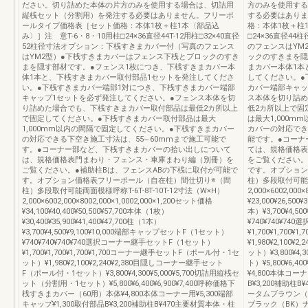
ださい。切り詰めた本体の片方のみを使用する場合は、切詰用
方のみを使用する
縦桟セット（分割用）を発注する必要はありません。フリーポ
する必要はありま
ールタイプ価格表［セット価格：本体1枚＋柱1本〈部品込
格：本体1枚＋柱1
み〉］注 意T-6・8・10用柱□24×36直径44T-12用柱□32×40直径
□24×36直径
52柱径寸法オプション：下桟すきまカバー付（写真のフェンス
のフェンスはYM
はYM2型）●下桟すきまカバーはフェンス下桟とブロックのすき
ックのすきまを隠
まを隠す部材です。●フェンス1枚につき、下桟すきまカバー本
まカバー本体1本
体1本と、下桟すきまカバー取付部品1セットを発注してくださ
してください。●
い。●下桟すきまカバー端部1対につき、下桟すきまカバー端部
カバー端部キャッ
キャップ1セットを必ず発注してください。●フェンス本体を切
ス本体を切り詰め
り詰めた場合でも、下桟すきまカバー取付部品は最低2カ所以上
低2カ所以上で固
で固定してください。●下桟すきまカバー取付部品は最大
は最大1,000
1,000mm以内の間隔で固定してください。●下桟すきまカバー
カバーの対応でき
の対応できる下空き施工寸法は、55∼60mmまで施工可能で
能です。●コーナ
す。●コーナー部など、下桟すきまカバーの拾い出しについて
ては、規格価格表
は、規格価格表門まわり・フェンス・車庫まわり編（別冊）を
をご覧ください。
ご覧ください。●補助柱Bは、フェンスABの下桟に取付が可能で
です。オプション
す。オプション価格表フリーポール（自在柱）間仕切り※（間
柱）多段取付可能両
柱）多段取付可能両面模様呼称T-6T-8T-10T-12寸法（W×H）
2,000×6002,00
2,000×6002,000×8002,000×1,0002,000×1,200セット価格
¥23,000¥26,500
¥34,100¥40,400¥50,500¥57,700本体（1枚）
本）¥3,700¥4,
¥30,400¥35,900¥41,400¥47,700柱（1本）
¥740¥740¥7
¥3,700¥4,500¥9,100¥10,000端部キャップセットF（1セット）
¥1,700¥1,7
¥740¥740¥740¥740選択コーナー継手セットF（1セット）
¥1,980¥2,1
¥1,700¥1,700¥1,700¥1,700コーナー継手セットF（ポール付・1セ
ット）¥3,800¥
ット）¥1,980¥2,100¥2,240¥2,380目隠しコーナー継手セット
ト）¥5,800¥6
F（ポール付・1セット）¥3,800¥4,300¥5,000¥5,700切詰用縦桟セ
¥4,800本体コー
ット（分割用・1セット）¥5,800¥6,400¥6,900¥7,400呼称価格下
B¥3,200補助
桟すきまカバー（60用）本体¥4,800本体コーナー用¥5,300端部
ータムブラウン（
キャップ¥1,300取付部品B¥3,200補助柱B¥470主要材質本体・柱
ブラック（BK）