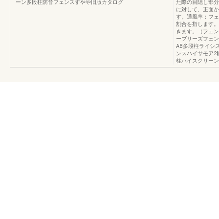
ーン多段柱防音フェンスすやや旧版カタログ
た際の目隠し部分
に対して、正面か
す。通風率：フェ
割合を指します。
きます。（フェン
ーブリーズフェン
AB多段柱ライシ
ンスハイサモア2
柱ハイスクリーン