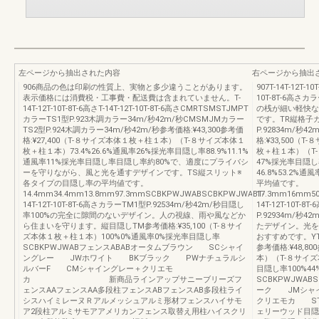
左ページから抽出された内容
右ページから抽出
906商品の色は印刷の性質上、実物と多少違うことがあります。
907T-14T-12T-10
表示価格には消費税・工事費・配送費は含まれていません。T-
10T-8T-6高さカ
14T-12T-10T-8T-6高さT-14T-12T-10T-8T-6高さCMRTSMSTJMPT
の桟が細い軽快な
カラーTS1型P.923木調カラー34m/秒42m/秒CMSMJMカラー
です。TR縦格子カラ
TS2型P.924木調カラー34m/秒42m/秒参考価格:¥43,300参考価
P.92834m/秒42
格:¥27,400（T-８サイズ本体１枚＋柱１本）（T-８サイズ本体１
格:¥33,500
枚＋柱１本）73.4%26.6%通風率26%採光率目隠し率88.9%11.1%
枚＋柱１本）（T
通風率11%採光率目隠し率目隠し率約80%で、適度にプライバシ
47%採光率目隠し率
ーを守りながら、風と光を通すデザインです。TS縦スリット※
46.8%53.2
各タイプの目隠し率の平均値です。
平均値です。
14.4mm34.4mm13.8mm97.3mmSCBKPWJWABSCBKPWJWABT-
17.3mm16mm5
14T-12T-10T-8T-6高さカラーTM1型P.92534m/秒42m/秒目隠し
14T-12T-10T-8
率100%の完全に隙間のないデザイン。人の視線、雨や風などか
P.92934m/
ら住まいを守ります。縦目隠しTM参考価格:¥35,100（T-８サイ
たデザイン。光を
ズ本体１枚＋柱１本）100%0%通風率0%採光率目隠し率
おすすめです。YT採
SCBKPWJWABフェンスABABオータムブラウン SCシャイ
参考価格:¥48,8
ングレー JWホワイト BKブラック PWナチュラルシ
本）（T-８サイズ
ルバーF CMシャイングレー＋クリエモ
目隠し率100%4
カ 新商品ラインアップサニーブリーズフ
SCBKPWJWA
ェンスAAフェンスAA多段柱フェンスABフェンスAB多段柱ライ
ーク JMシャ
シスハイミレーヌＲアルメッシュアルミ形材フェンスハイサモ
クリエモカ S
ア2段柱アルミサモアアメリカンフェンス取替え用柱ハイスクリ
ェリーウッド目隠