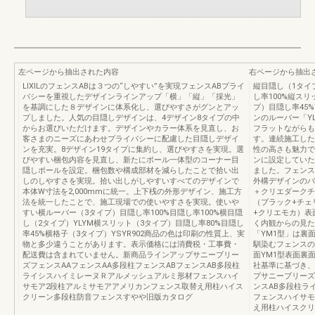
左ページから抽出された内容
右ページから抽出
LIXILのフェンスABは３つの“しやすい”を実現フェンスABプライ
縦目隠し（1タイ
バシーを重視したデザインラインアップ「横」「縦」「採光」
し率100%縦スリ
を基調にした８デザインに体系化し、選びやすさがグンとアッ
プ）目隠し率45%
プしました。人気の目隠しデザインは、4デザイン8タイプの中
ンのルーバー「YL
からお選びいただけます。デザインやカラー体系を見直し、お
フラットながらも
客さまのニーズにあわせプライバシーに配慮した目隠しデザイ
す。連続施工した
ンを充実。8デザイン19タイプに集約し、選びやすさを実現。選
性の高さも魅力で
びやすい梱包内容を見直し、新たにポール一体型のコーナー目
ンに設定していた
隠しポールを設定。梱包数や構成部材を減らしたことで拾い出
ました。フェンス
しのしやすさを実現。拾い出しがしやすいすべてのデザインで
外構デザインのバ
本体W寸法を2,000mmに統一。上下桟の外形デザイン、施工方
＋クリエダークチ
法を統一したことで、施工現場での使いやすさを実現。使いや
（ブラック+チェ
すい横ルーバー（3タイプ）目隠し率100%目隠し率100%横目隠
+クリエモカ）表
し（2タイプ）YLYM横スリット（3タイプ）目隠し率80%目隠し
く内観からの見た
率45%横格子（3タイプ）YSYR902商品の色は印刷の性質上、実
「YM1型」は裏
物と多少違うことがあります。表示価格には消費税・工事費・
馴染むフェンスの
配送費は含まれていません。新商品ラインアップサニーブリー
面YM1型表面裏
ズフェンスAAフェンスAA多段柱フェンスABフェンスAB多段柱
社基準に基づき、
ライシスハイミレーヌＲアルメッシュアルミ形材フェンスハイ
プサニーブリーズ
サモア2段柱アルミサモアアメリカンフェンス取替え用柱ハイス
ンスAB多段柱ラ
クリーン多段柱防音フェンスすやや旧版カタログ
フェンスハイサモ
え用柱ハイスクリ