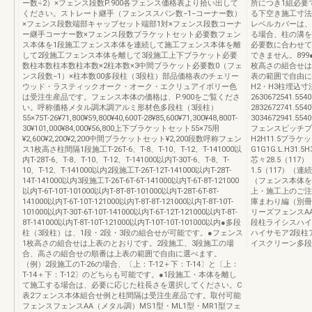
ー数÷2）×フェンス段数P.900各フェンス価格表より拾い出して
所につき1組必要
ください。ストレート継手（フェンススパン数−1−コーナー数）
る下空き施工寸法は
×フェンス段数端部キャップセット端部1対×フェンス段数コーナ
レベルカバーは、
ー継手コーナー数×フェンス段数ブラケットセット必要数フェン
る場合、柱の溝を
ス本体を1段施工フェンス本体を連続して施工フェンス本体を離
必要数に合わせて
して2段施工フェンス本体を離して3段施工上下ブラケット必要
できません。89
数柱本数柱本数柱本数×2柱本数×3中間ブラケット必要数0（フェ
枚高さの組合せは
ンス段数−1）×柱本数00多段柱（3段柱）部品価格表のチェリー
表の範囲で自由に選
ウッド・ラスティックオーク・オーク・エクリュアイボリー色
H2・H3柱埋込寸法
は受注生産品です。フェンス本体の価格は、P.900をご覧くださ
2630672541.554
い。呼称価格メタル調木調アルミ形材色多段柱（3段柱）
2832672741.554
55×75T-26¥71,800¥59,800¥40,600T-28¥85,600¥71,300¥48,800T-
3034672941.554
30¥101,000¥84,000¥56,800上下ブラケットセット55×75用
フェンスピッチブ
¥2,600¥2,200¥2,200中間ブラケットセット¥2,200段数呼称フェン
H2H11.5ブラケ
ス1枚高さ柱間隔1段施工T-26T-6、T-8、T-10、T-12、T-141000以
G1G1G.L.H31
内T-28T-6、T-8、T-10、T-12、T-141000以内T-30T-6、T-8、T-
芯々28.5（117
10、T-12、T-141000以内2段施工T-26T-12T-141000以内T-28T-
1.5（117）（
14T-141000以内3段施工T-26T-6T-6T-141000以内T-6T-8T-121000
（フェンス本体を
以内T-6T-10T-101000以内T-8T-8T-101000以内T-28T-6T-8T-
上・施工上のご注
141000以内T-6T-10T-121000以内T-8T-8T-121000以内T-8T-10T-
庫まわり編（別冊）
101000以内T-30T-6T-10T-141000以内T-6T-12T-121000以内T-8T-
リーズフェンスA
8T-141000以内T-8T-10T-121000以内T-10T-10T-101000以内●多段
段柱ライシスハイ
柱（3段柱）は、1段・2段・3段の組合せが可能です。●フェンス
ハイサモア2段柱
1枚高さの組合せは上表のとおりです。2段施工、3段施工の場
イスクリーン多段
合、高さの組合せの順番は上表の範囲で自由に選べます。
（例）2段施工のT-26の場合、〔上：T-12＋下：T-14〕と〔上：
T-14＋下：T-12〕のどちらも可能です。●1段施工・本体を離し
て施工する場合は、必要に応じた柱長さを選択してください。C
表2フェンス本体組合せ例と柱間隔は受注生産品です。取付可能
フェンスフェンスAA（メタル調）MS1型・ML1型・MR1型フェ