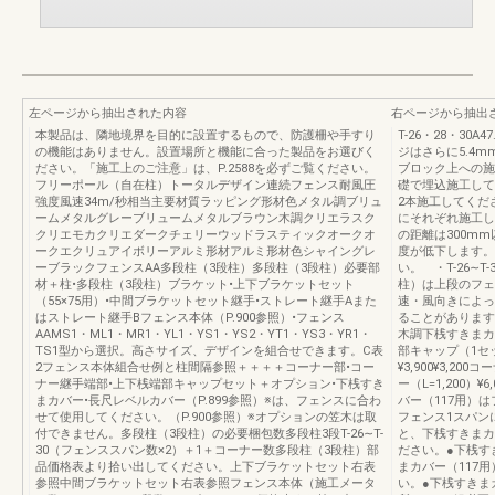
左ページから抽出された内容
右ページから抽出
本製品は、隣地境界を目的に設置するもので、防護柵や手すり
T-26・28・30
の機能はありません。設置場所と機能に合った製品をお選びく
ジはさらに5.4mm
ださい。「施工上のご注意」は、P.2588を必ずご覧ください。
ブロック上への施
フリーポール（自在柱）トータルデザイン連続フェンス耐風圧
礎で埋込施工して
強度風速34m/秒相当主要材質ラッピング形材色メタル調ブリュ
2本施工してくだ
ームメタルグレーブリュームメタルブラウン木調クリエラスク
にそれぞれ施工し
クリエモカクリエダークチェリーウッドラスティックオークオ
の距離は300m
ークエクリュアイボリーアルミ形材アルミ形材色シャイングレ
度が低下します。
ーブラックフェンスAA多段柱（3段柱）多段柱（3段柱）必要部
い。 ・T-26∼T
材＋柱•多段柱（3段柱）ブラケット•上下ブラケットセット
柱）は上段のフェ
（55×75用）•中間ブラケットセット継手•ストレート継手Aまた
速・風向きによっ
はストレート継手Bフェンス本体（P.900参照）•フェンス
ることがあります
AAMS1・ML1・MR1・YL1・YS1・YS2・YT1・YS3・YR1・
木調下桟すきまカバー
TS1型から選択。高さサイズ、デザインを組合せできます。C表
部キャップ（1セット
2フェンス本体組合せ例と柱間隔参照＋＋＋＋コーナー部•コー
¥3,900¥3,20
ナー継手端部•上下桟端部キャップセット＋オプション•下桟すき
ー（L=1,200）
まカバー•長尺レベルカバー（P.899参照）※は、フェンスに合わ
バー（117用）
せて使用してください。（P.900参照）※オプションの笠木は取
フェンス1スパン
付できません。多段柱（3段柱）の必要梱包数多段柱3段T-26∼T-
と、下桟すきまカ
30（フェンススパン数×2）＋1＋コーナー数多段柱（3段柱）部
ださい。●下桟す
品価格表より拾い出してください。上下ブラケットセット右表
まカバー（117
参照中間ブラケットセット右表参照フェンス本体（施工メータ
い。●下桟すきま