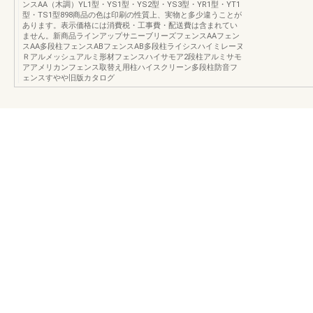
ンスAA（木調）YL1型・YS1型・YS2型・YS3型・YR1型・YT1
型・TS1型898商品の色は印刷の性質上、実物と多少違うことが
あります。表示価格には消費税・工事費・配送費は含まれてい
ません。新商品ラインアップサニーブリーズフェンスAAフェン
スAA多段柱フェンスABフェンスAB多段柱ライシスハイミレーヌ
Ｒアルメッシュアルミ形材フェンスハイサモア2段柱アルミサモ
アアメリカンフェンス取替え用柱ハイスクリーン多段柱防音フ
ェンスすやや旧版カタログ