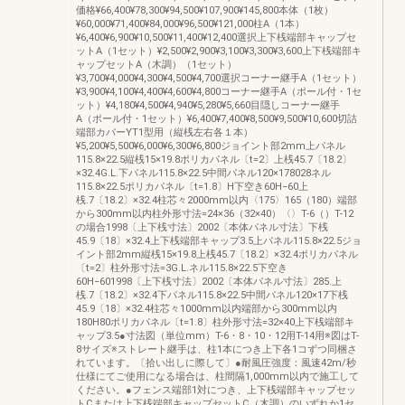
価格¥66,400¥78,300¥94,500¥107,900¥145,800本体（1枚）
¥60,000¥71,400¥84,000¥96,500¥121,000柱A（1本）
¥6,400¥6,900¥10,500¥11,400¥12,400選択上下桟端部キャップセ
ットA（1セット）¥2,500¥2,900¥3,100¥3,300¥3,600上下桟端部キ
ャップセットA（木調）（1セット）
¥3,700¥4,000¥4,300¥4,500¥4,700選択コーナー継手A（1セット）
¥3,900¥4,100¥4,400¥4,600¥4,800コーナー継手A（ポール付・1セ
ット）¥4,180¥4,500¥4,940¥5,280¥5,660目隠しコーナー継手
A（ポール付・1セット）¥6,400¥7,400¥8,500¥9,500¥10,600切詰
端部カバーYT1型用（縦桟左右各１本）
¥5,200¥5,500¥6,000¥6,300¥6,800ジョイント部2mm上パネル
115.8×22.5縦桟15×19.8ポリカパネル〔t=2〕上桟45.7〔18.2〕
×32.4G.L.下パネル115.8×22.5中間パネル120×178028ネル
115.8×22.5ポリカパネル〔t=1.8〕H下空き60H−60上
桟.7〔18.2〕×32.4柱芯々2000mm以内〈175〉165（180）端部
から300mm以内柱外形寸法=24×36（32×40）〈〉T-6（）T-12
の場合1998〔上下桟寸法〕2002〔本体パネル寸法〕下桟
45.9〔18〕×32.4上下桟端部キャップ3.5上パネル115.8×22.5ジョ
イント部2mm縦桟15×19.8上桟45.7〔18.2〕×32.4ポリカパネル
〔t=2〕柱外形寸法=3G.L.ネル115.8×22.5下空き
60H−601998〔上下桟寸法〕2002〔本体パネル寸法〕285.上
桟.7〔18.2〕×32.4下パネル115.8×22.5中間パネル120×17下桟
45.9〔18〕×32.4柱芯々1000mm以内端部から300mm以内
180H80ポリカパネル〔t=1.8〕柱外形寸法=32×40上下桟端部キ
ャップ3.5●寸法図（単位mm）T-6・8・10・12用T-14用※図はT-
8サイズ※ストレート継手は、柱1本につき上下各1コずつ同梱さ
れています。〔拾い出しに際して〕●耐風圧強度：風速42m/秒
仕様にてご使用になる場合は、柱間隔1,000mm以内で施工して
ください。●フェンス端部1対につき、上下桟端部キャップセッ
トCまたは上下桟端部キャップセットC（木調）のいずれか1セ