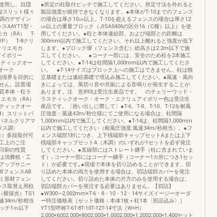
使用し、目隠
●所定の柱取付ピッチで施工してください。所定寸法を外れると
縦スリット様々
製品強度が維持できなくなります。●本体がT‐10までのフェンス
調のデザイン
の場合は厚さ10㎝以上、T‐10を超えるフェンスの場合は厚さ12
スAAYT1型・
㎝以上の重量ブロック（JISA5406の区分16（C種）以上）を使
カ（RA） T-
用してください。●柱と本体連結部、および端部との距離は
P） T-8クリ
300mm以内で施工してください。それ以上離れると強度が低下
8クリエモカ
します。●ブロック塀（フェンス含む）総高さは2.2m以下で施
アイボリー
工してください。 ●コーナー部には、安全のため柱を2本施工
ラスティックオー
してください。●T-14は柱間隔1,000mm以内で施工してくださ
8オーク
い。 ●T-14サイズはブロック上への施工はできません。柱は独
隣地境界を目的に
立基礎または連続基礎で埋込み施工してください。●風速・風向
せん。設置場
きによっては、風切り音や共振による音鳴りが発生することが
質本体・柱ラ
あります。注 意893は受注生産品です。 のチェリーウッド・
エモカ（RA）
ラスティックオーク・オーク・エクリュアイボリー色は受注生
スティックオー
産品です。〔拾い出しに際して〕●T-6、T-8、T-10、T-12を耐風
H）スリットパ
圧強度：風速42m/秒仕様にてご使用になる場合は、柱間隔
パネルクリアマ
1,000mm以内で施工してください。●T-14は、柱間隔1,000mm
ラス調〉
以内で施工してください（耐風圧強度:風速34m/秒相当）。●フ
在柱）多段取付可
ェンス端部1対につき、上下桟端部キャップセットAまたは上下
工上のご注
桟端部キャップセットA（木調）のいずれか1セットを必ず発注
は印刷の性質
してください。●直線部にはストレート継手（柱に含まれていま
は消費税・工
す）､コーナー部にはコーナー継手（コーナー1カ所につき1セッ
アップサニー
ト）が必要です｡●現場で本体を切り詰めることができます。切
BフェンスAB
り詰めた本体の両方を使用する場合は、切詰端部カバーを発注
ミ形材フェン
してください。切り詰めた本体の片方のみを使用する場合は、
ンス取替え用柱
切詰端部カバーを発注する必要はありません。【切詰】
（横採光）TS1
●W300∼2,002mm×T-6・8・10・12・14サイズイージーオーダ
34m/秒相当
ー特注価格表［セット価格：本体1枚＋柱1本〈部品込み〉］
ッチ1ｍ以下
YT1型呼称T-6T-8T-10T-12T-14寸法（W×H）
2,000×6002,000×8002,000×1,0002,000×1,2002,000×1,400セット