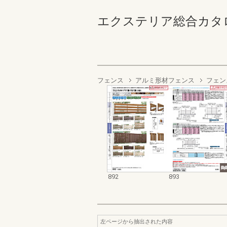
エクステリア総合カタログ2022
フェンス
アルミ形材フェンス
フェン
892
893
左ページから抽出された内容