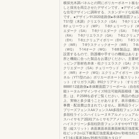
横採光木調パネルとの間にポリカーボネート板を
しと採光を両立させたデザインです。●デザイン
な住宅デザインに調和する、スタンダードな縦基
です。●デザイン912020道路側●本体断面図フェン
TS1型（木調）クリエラスク（QA） T-8クリエモ
8チェリーウッド（WP） T-8チェリーウッド（W
エダーク（SA） T-8クリエダーク（SA） T-
（RA） T-8クリエラスク（QA） T-8エクリュ
（EH） T-8エクリュアイボリー（EH） T-8
ク（WR） T-8ラスティックオーク（WR） T-
（WQ） T-14オーク（WQ） T-8本製品は、
設置するもので、防護柵や手すりの機能はありま
所と機能に合った製品をお選びください。主要材
ッピング形材色本体・柱クリエラスク（QA）クリ
クリエダーク（SA）チェリーウッド（WP）ラ
ク（WR）オーク（WQ）エクリュアイボリー（E
ネル（YT1型のみ）ポリカーボネート板スリット
ット（すりガラス調）892クリアマット〈すりガ
8888112道路側●本体断面図フリーポール（自
能トータルデザインサイズ特注可能両面模様「施
意」は、P.2588を必ずご覧ください。商品の色
上、実物と多少違うことがあります。表示価格に
事費・配送費は含まれていません。新商品ライン
ブリーズフェンスAAフェンスAA多段柱フェンスA
多段柱ライシスハイミレーヌＲアルメッシュアル
スハイサモア2段柱アルミサモアアメリカンフェ
ハイスクリーン多段柱防音フェンスすややYT1型
型（縦スリット）表面裏面表面裏面耐風圧強度風速
柱ピッチ2ｍ以下耐風圧強度風速42m/秒相当柱ピ
※T-14は風速34m/秒相当旧版カタログ