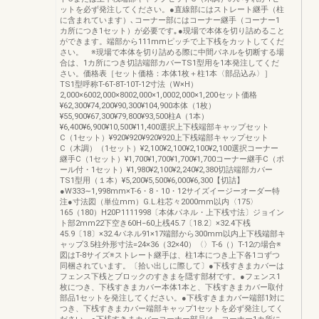
ットを必ず発注してください。●直線部にはストレート継手（柱
に含まれています）､コーナー部にはコーナー継手（コーナー1
カ所につき1セット）が必要です｡●現場で本体を切り詰めること
ができます。端部から111mmピッチで上下桟をカットしてくだ
さい。 ※現場で本体を切り詰める際に中間パネルを切断する場
合は、1カ所につき切詰端部カバーTS1型用を1本発注してくだ
さい。価格表［セット価格：本体1枚＋柱1本〈部品込み〉］
TS1型呼称T-6T-8T-10T-12寸法（W×H）
2,000×6002,000×8002,000×1,0002,000×1,200セット価格
¥62,300¥74,200¥90,300¥104,900本体（1枚）
¥55,900¥67,300¥79,800¥93,500柱A（1本）
¥6,400¥6,900¥10,500¥11,400選択上下桟端部キャップセット
C（1セット）¥920¥920¥920¥920上下桟端部キャップセット
C（木調）（1セット）¥2,100¥2,100¥2,100¥2,100選択コーナー
継手C（1セット）¥1,700¥1,700¥1,700¥1,700コーナー継手C（ポ
ール付・1セット）¥1,980¥2,100¥2,240¥2,380切詰端部カバー
TS1型用（１本）¥5,200¥5,500¥6,000¥6,300【切詰】
●W333∼1,998mm×T-6・8・10・12サイズイージーオーダー特
注●寸法図（単位mm）G.L.柱芯々2000mm以内〈175〉
165（180）H20P1111998〔本体パネル・上下桟寸法〕ジョイン
ト部2mm22下空き60H−60上桟45.7〔18.2〕×32.4下桟
45.9〔18〕×32.4パネル91×17端部から300mm以内上下桟端部キ
ャップ3.5柱外形寸法=24×36（32×40）〈〉T-6（）T-12の場合※
図はT-8サイズ※ストレート継手は、柱1本につき上下各1コずつ
同梱されています。〔拾い出しに際して〕●下桟すきまカバーは
フェンス下桟とブロックのすきまを隠す部材です。●フェンス1
枚につき、下桟すきまカバー本体1本と、下桟すきまカバー取付
部品1セットを発注してください。●下桟すきまカバー端部1対に
つき、下桟すきまカバー端部キャップ1セットを必ず発注してく