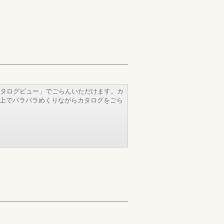
タログビュー」でごらんいただけます。カ
b上でパラパラめくりながらカタログをごら