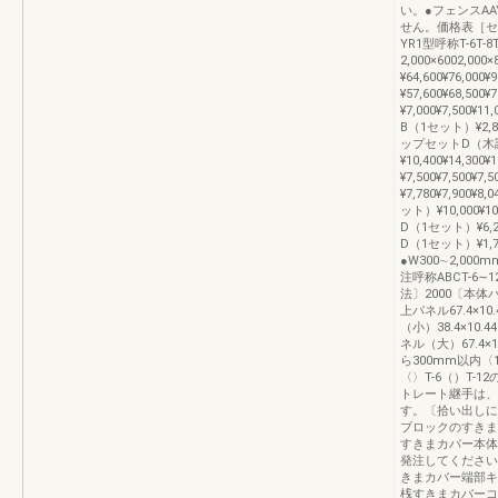
い。●フェンスA
せん。価格表［セ
YR1型呼称T-6T-8
2,000×6002,000
¥64,600¥76,000
¥57,600¥68,500
¥7,000¥7,50
B（1セット）¥2,8
ップセットD（木
¥10,400¥14,3
¥7,500¥7,50
¥7,780¥7,90
ット）¥10,000¥1
D（1セット）¥6,2
D（1セット）¥1,70
●W300∼2,00
注呼称ABCT-6∼12
法〕2000〔本体
上パネル67.4×10
（小）38.4×10.440
ネル（大）67.4×
ら300mm以内〈1
〈〉T-6（）T-
トレート継手は、
す。〔拾い出しに
ブロックのすきま
すきまカバー本体
発注してください
きまカバー端部キ
桟すきまカバーコ