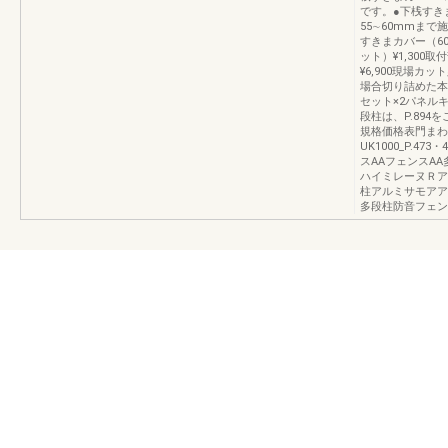
です。●下桟すき
55∼60mmま
すきまカバー（60
ット）¥1,300
¥6,900現場
場合切り詰めた本
セット×2パネル
段柱は、P.894
規格価格表門まわ
UK1000_P.
スAAフェンスA
ハイミレーヌＲア
柱アルミサモアア
多段柱防音フェン