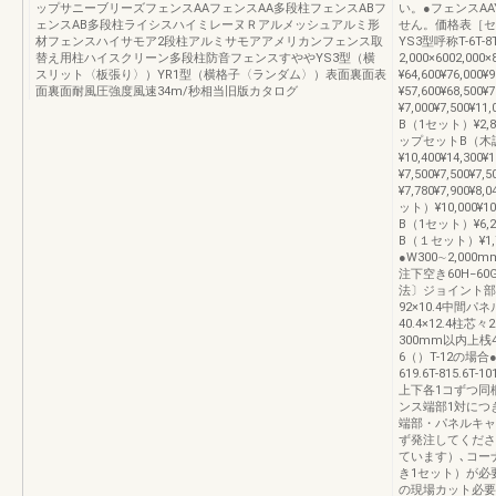
ップサニーブリーズフェンスAAフェンスAA多段柱フェンスABフ
い。●フェンスA
ェンスAB多段柱ライシスハイミレーヌＲアルメッシュアルミ形
せん。価格表［セ
材フェンスハイサモア2段柱アルミサモアアメリカンフェンス取
YS3型呼称T-6T-8
替え用柱ハイスクリーン多段柱防音フェンスすややYS3型（横
2,000×6002,000
スリット〈板張り〉）YR1型（横格子〈ランダム〉）表面裏面表
¥64,600¥76,000
面裏面耐風圧強度風速34m/秒相当旧版カタログ
¥57,600¥68,500
¥7,000¥7,50
B（1セット）¥2,8
ップセットB（木
¥10,400¥14,3
¥7,500¥7,50
¥7,780¥7,90
ット）¥10,000¥1
B（1セット）¥6,2
B（１セット）¥1,70
●W300∼2,00
注下空き60H−60
法〕ジョイント部6m
92×10.4中間パネル92
40.4×12.4柱芯
300mm以内上桟45
6（）T-12の場
619.6T-815.6
上下各1コずつ同
ンス端部1対につ
端部・パネルキャ
ず発注してくださ
ています）､コー
き1セット）が必
の現場カット必要