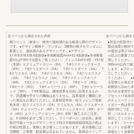
左ページから抽出された内容
右ページから抽出
横スリット〈板張り〉軽快で連続感のある板張り調のデザイン
●所定の柱取付ピ
です。●デザイン横格子〈ランダム〉2種類の格子をランダムに
製品強度が維持で
配置した、連続感のあるデザインです。●デザイン
の場合は厚さ10㎝
67.418.618.638.4道路側●本体断面図A※A※92.4道路側●本体断面
㎝以上の重量ブロッ
図※AはP.891寸法図をご覧ください。フェンスAAYS3型・YR1型
用してください。
（木調）エクリュアイボリー（EH） T-8ラスティックオーク
300mm以内で
（WR） T-8クリエダーク（SA） T-8クリエダーク（SA） T-
します。●ブロッ
8クリエモカ（RA） T-8クリエモカ（RA） T-8クリエラスク
工してください。
（QA） T-8クリエラスク（QA） T-8ラスティックオーク
てください。 ●
（WR） T-8エクリュアイボリー（EH） T-8オーク（WQ）
る音鳴りが発生す
T-8オーク（WQ） T-8チェリーウッド（WP） T-8チェリーウ
材数切り詰めた本
ッド（WP） T-8本製品は、隣地境界を目的に設置するもの
方のみを使用する
で、防護柵や手すりの機能はありません。設置場所と機能に合
プセット×1追加
った製品をお選びください。主要材質本体・柱ラッピング形材
のチェリーウッド
色本体・柱クリエラスク（QA）クリエモカ（RA）クリエダーク
イボリー色は受注
（SA）チェリーウッド（WP）ラスティックオーク（WR）オー
端部1対につき、
ク（WQ）エクリュアイボリー（EH）890「施工上のご注意」
部・パネルキャッ
は、P.2588を必ずご覧ください。フリーポール（自在柱）多段
発注してください
取付可能トータルデザインサイズ特注可能両面模様商品の色は
います）､コーナ
印刷の性質上、実物と多少違うことがあります。表示価格には
セット）が必要で
消費税・工事費・配送費は含まれていません。新商品ラインア
現場カット必要部