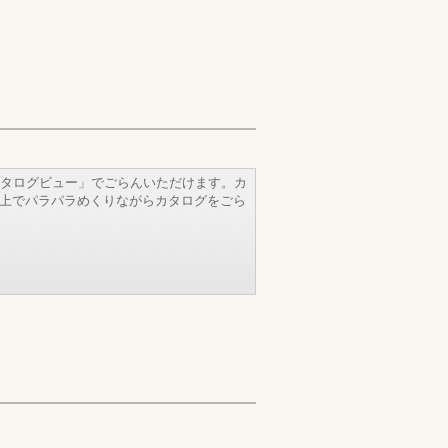
タログビュー」でごらんいただけます。カ
b上でパラパラめくりながらカタログをごら