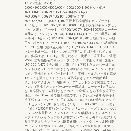
10T-12寸法（W×H）
2,000×6002,000×8002,000×1,0002,000×1,200セット価格
¥69,900¥81,400¥99,600¥115,400本体（1枚）
¥63,500¥74,500¥89,100¥104,000柱A（1本）
¥6,400¥6,900¥10,500¥11,400選択上下桟端部キャップセット
A（1セット）¥2,500¥2,900¥3,100¥3,300上下桟端部キャップセッ
トA（木調）（1セット）¥3,700¥4,000¥4,300¥4,500選択コーナー
継手A（1セット）¥3,900¥4,100¥4,400¥4,600コーナー継手A（ポ
ール付・1セット）¥4,180¥4,500¥4,940¥5,280目隠しコーナー継
手A（ポール付・1セット）¥6,400¥7,400¥8,500¥9,500切詰端部カ
バーYL1型用（縦桟左右各１本）¥5,200¥5,500¥6,000¥6,300※ス
トレート継手は、柱1本につき上下各1コずつ同梱されていま
す。多段柱は、P.894をご覧ください。使用上・施工上のご注意
P.2588規格価格表門まわり・フェンス・車庫まわり編（別冊）
UK1000_P.470〔拾い出しに際して〕●下桟すきまカバーはフェ
ンス下桟とブロックのすきまを隠す部材です。●フェンス1枚に
つき、下桟すきまカバー本体1本と、下桟すきまカバー取付部品
1セットを発注してください。●下桟すきまカバー端部1対につ
き、下桟すきまカバー端部キャップ1セットを必ず発注してくだ
さい。●下桟すきまカバーコーナー部品は、コーナー1カ所につ
き1組必要です。●下桟すきまカバーの対応できる下空き施工寸
法は、55∼60mmまで施工可能です。オプション価格表呼称価
格下桟すきまカバー（60用）本体（１本）¥7,500端部キャップ
（１セット）¥1,300取付部品（１セット）¥3,200コーナー部品
（1組）¥6,900新商品ラインアップサニーブリーズフェンスAAフ
ェンスAA多段柱フェンスABフェンスAB多段柱ライシスハイミレ
ーヌＲアルメッシュアルミ形材フェンスハイサモア2段柱アルミ
サモアアメリカンフェンス取替え用柱ハイスクリーン多段柱防
音フェンスすやや〔拾い出しに際して〕●耐風圧強度：風速
42m/秒仕様にてご使用になる場合は、柱間隔1,000mm以内で