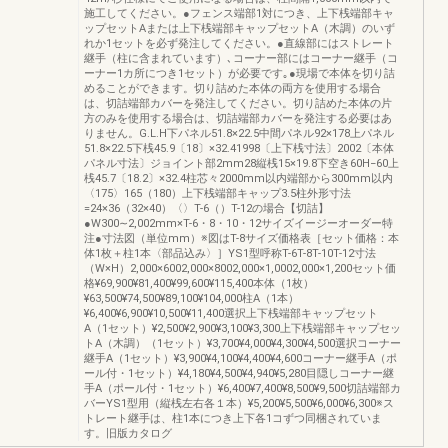
施工してください。●フェンス端部1対につき、上下桟端部キャ
ップセットAまたは上下桟端部キャップセットA（木調）のいず
れか1セットを必ず発注してください。●直線部にはストレート
継手（柱に含まれています）､コーナー部にはコーナー継手（コ
ーナー1カ所につき1セット）が必要です｡●現場で本体を切り詰
めることができます。切り詰めた本体の両方を使用する場合
は、切詰端部カバーを発注してください。切り詰めた本体の片
方のみを使用する場合は、切詰端部カバーを発注する必要はあ
りません。G.L.H下パネル51.8×22.5中間パネル92×178上パネル
51.8×22.5下桟45.9〔18〕×32.41998〔上下桟寸法〕2002〔本体
パネル寸法〕ジョイント部2mm28縦桟15×19.8下空き60H−60上
桟45.7〔18.2〕×32.4柱芯々2000mm以内端部から300mm以内
〈175〉165（180）上下桟端部キャップ3.5柱外形寸法
=24×36（32×40）〈〉T-6（）T-12の場合【切詰】
●W300∼2,002mm×T-6・8・10・12サイズイージーオーダー特
注●寸法図（単位mm）※図はT-8サイズ価格表［セット価格：本
体1枚＋柱1本〈部品込み〉］YS1型呼称T-6T-8T-10T-12寸法
（W×H）2,000×6002,000×8002,000×1,0002,000×1,200セット価
格¥69,900¥81,400¥99,600¥115,400本体（1枚）
¥63,500¥74,500¥89,100¥104,000柱A（1本）
¥6,400¥6,900¥10,500¥11,400選択上下桟端部キャップセット
A（1セット）¥2,500¥2,900¥3,100¥3,300上下桟端部キャップセッ
トA（木調）（1セット）¥3,700¥4,000¥4,300¥4,500選択コーナー
継手A（1セット）¥3,900¥4,100¥4,400¥4,600コーナー継手A（ポ
ール付・1セット）¥4,180¥4,500¥4,940¥5,280目隠しコーナー継
手A（ポール付・1セット）¥6,400¥7,400¥8,500¥9,500切詰端部カ
バーYS1型用（縦桟左右各１本）¥5,200¥5,500¥6,000¥6,300※ス
トレート継手は、柱1本につき上下各1コずつ同梱されていま
す。旧版カタログ