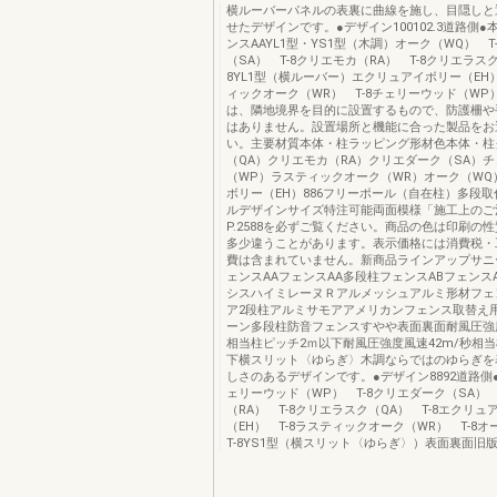
横ルーバーパネルの表裏に曲線を施し、目隠しと
せたデザインです。●デザイン100102.3道路側
ンスAAYL1型・YS1型（木調）オーク（WQ） T
（SA） T-8クリエモカ（RA） T-8クリエラスク
8YL1型（横ルーバー）エクリュアイボリー（EH）
ィックオーク（WR） T-8チェリーウッド（WP）
は、隣地境界を目的に設置するもので、防護柵や
はありません。設置場所と機能に合った製品をお
い。主要材質本体・柱ラッピング形材色本体・柱
（QA）クリエモカ（RA）クリエダーク（SA）
（WP）ラスティックオーク（WR）オーク（WQ
ボリー（EH）886フリーポール（自在柱）多段
ルデザインサイズ特注可能両面模様「施工上のご
P.2588を必ずご覧ください。商品の色は印刷の
多少違うことがあります。表示価格には消費税・
費は含まれていません。新商品ラインアップサニ
ェンスAAフェンスAA多段柱フェンスABフェンス
シスハイミレーヌＲアルメッシュアルミ形材フェ
ア2段柱アルミサモアアメリカンフェンス取替え
ーン多段柱防音フェンスすやや表面裏面耐風圧強度
相当柱ピッチ2ｍ以下耐風圧強度風速42m/秒相当
下横スリット〈ゆらぎ〉木調ならではのゆらぎを
しさのあるデザインです。●デザイン8892道路側
ェリーウッド（WP） T-8クリエダーク（SA） 
（RA） T-8クリエラスク（QA） T-8エクリュ
（EH） T-8ラスティックオーク（WR） T-8
T-8YS1型（横スリット〈ゆらぎ〉）表面裏面旧