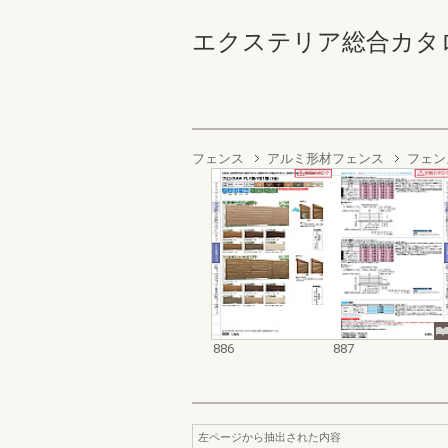
エクステリア総合カタログ2022
フェンス
アルミ形材フェンス
フェン
886
887
左ページから抽出された内容