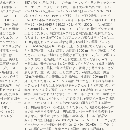
通風を両立さ
887は受注生産品です。 のチェリーウッド・ラスティックオー
●本体断面図フェ
ク・オーク・エクリュアイボリー色は受注生産品です。下ルー
-8クリエダーク
バー61.2×22.5上ルーバー52.7×22.5中間ルーバー102.3×17G.L.下
（QA） T-
桟45.9〔18〕×32.41998〔上下桟寸法〕上下桟端部キャップ
 T-8ラステ
3.52002〔本体パネル寸法〕ジョイント部2mm28縦桟15×19.8下
 T-8本製品
空き60H−60上桟45.7〔18.2〕×32.4柱芯々2000mm以内端部か
手すりの機能
ら300mm以内H〈175〉165（180）●所定の柱取付ピッチで施
選びくださ
工してください。所定寸法を外れると製品強度が維持できなく
クリエラスク
なります。●本体がT‐10までのフェンスの場合は厚さ10㎝以上、
チェリーウッド
T‐10を超えるフェンスの場合は厚さ12㎝以上の重量ブロック
）エクリュアイ
（JISA5406の区分16（C種）以上）を使用してください。●柱
取付可能トータ
と本体連結部、および端部との距離は300mm以内で施工してく
注意」は、
ださい。それ以上離れると強度が低下します。●ブロック塀（フ
性質上、実物と
ェンス含む）総高さは2.2m以下で施工してください。●コーナ
工事費・配送
ー部には、安全のため柱を2本施工してください。●風速・風向
ーブリーズフ
きによっては、風切り音や共振による音鳴りが発生することが
AB多段柱ライ
あります。注 意〔拾い出しに際して〕●耐風圧強度：風速
ンスハイサモ
42m/秒仕様にてご使用になる場合は、柱間隔1,000mm以内で
用柱ハイスクリ
施工してください。●フェンス端部1対につき、上下桟端部キャ
風速34m/秒
ップセットAまたは上下桟端部キャップセットA（木調）のいず
柱ピッチ1ｍ以
れか1セットを必ず発注してください。●直線部にはストレート
表現したやさ
継手（柱に含まれています）､コーナー部にはコーナー継手（コ
●本体断面図チ
ーナー1カ所につき1セット）が必要です｡●現場で本体を切り詰
T-8クリエモカ
めることができます。切り詰めた本体の両方を使用する場合
アイボリー
は、切詰端部カバーを発注してください。切り詰めた本体の片
オーク（WQ）
方のみを使用する場合は、切詰端部カバーを発注する必要はあ
版カタログ
りません。価格表［セット価格：本体1枚＋柱1本〈部品込
み〉］YL1型【切詰】●W300∼2,002mm×T-6・8・10・12サイズ
イージーオーダー特注柱外形寸法=24×36（32×40）〈〉T-6（）
T-12の場合●寸法図（単位mm）※図はT-8サイズ呼称T-6T-8T-