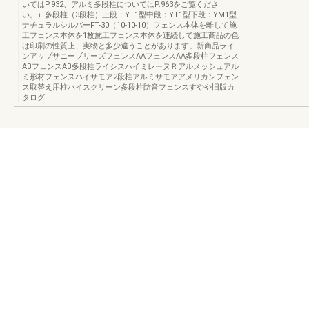
いてはP.932、アルミ多段柱についてはP.963をご覧くださ
い。）多段柱（3段柱）上段：YT1型中段：YT1型下段：YM1型
ナチュラルシルバーFT-30（10-10-10）フェンス本体を離して施
工フェンス本体を1枚施工フェンス本体を連続して施工商品の色
は印刷の性質上、実物と多少違うことがあります。新商品ライ
ンアップサニーブリーズフェンスAAフェンスAA多段柱フェンス
ABフェンスAB多段柱ライシスハイミレーヌＲアルメッシュアル
ミ形材フェンスハイサモア2段柱アルミサモアアメリカンフェン
ス取替え用柱ハイスクリーン多段柱防音フェンスすやや旧版カ
タログ