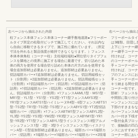
左ページから抽出された内容
右ページから抽出
柱フェンス本体フェンス本体コーナー継手敷地道路●フリーポー
フリーポールタイ
ルタイプ所定の柱取付ピッチで施工してください。それ以内な
は3種類。目隠し
ら自由に移動できるタイプで、施工性に優れています。（所定
上下にコーナー継
寸法を外れると製品強度が維持できなくなります。）フェンス
ナー継手コーナー
本体本体角柱（コーナー柱）主柱端柱端柱●間仕切りタイプフェ
付ければ、コーナ
ンスを隣地との境界に施工する場合に最適です。切り詰めた本
のコーナーポール
体の両方を使用する場合切り詰めた本体の片方のみを使用する
手＋コーナーポー
場合追加部材は必要ありません。追加部材は必要ありません。
付ければ、コーナ
切詰端部カバー×1追加部材は必要ありません。切詰用縦桟セッ
プのフェンスにお
ト（分割用）×2追加部材は必要ありません。切詰用縦桟セット
手＋コーナーポー
（分割用）×1切詰端部カバー（切詰用）×1切詰端部カバー（切
キリ納まる間仕切
詰用）×1切詰端部カバー（切詰用）×2追加部材は必要ありませ
コーナー柱です
ん。切詰端部カバー（分割用）×1フェンスAAML1型・MS1型・
部材〉フェンスを
MR1型・YL1型・YS1型・YS2型･YT1型フェンスAAYS3型・
中間部に取り付け
YR1型フェンスAATS1型ハイミレーヌR4型∼6型フェンスABTS1
ーンフェンスには
型･TS2型･TR1型･TS2型･TS3型フェンスABYS1型･YT2型切詰
下部のすきまをな
端部カバー（切詰用）×1フェンスABTM1型フェンスABYL2型･
カバーフェンスA
YL3型･YS2型･YS3型･YM2型･YR3型フェンスABYM1型･YR1
カバー付き下桟す
型･YR2型･YT1型フェンスABYL1型ライシスフェンス8型アルメ
ー取付金具ブロッ
ッシュフェンス1型・2型・3型ライシスフェンス7型ハイスクリ
で、接触面の凹凸
ーンA型∼C型追加部材は必要ありません。端部カバー×1端部カ
ンスにおすすめです
バー（切詰用）×1端部カバー×1端部カバー×1端部カバー×2現場
コーナー部におい