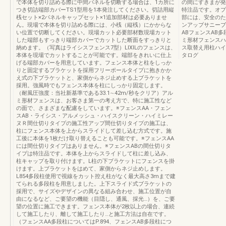
で本体を切り詰める際に中間パネルを切断する場合は、1カ所に
の間にすきまが発
つき切詰端部カバーTS1型用を1本発注してください。切詰用縦
特注品です。オプ
桟セット×2パネルキャップセット×1追加部材は必要ありませ
部には、安全のた
ん。現場で本体を切り詰める際には、小桟（縦桟）にかからな
ンアップサニーブ
い位置で切断してください。現場カット必要部材数現場カット
ABフェンスAB
した端部もすっきり端部カバーでカットした断面をすっきりと
ミ形材フェンスハ
納めます。（写真はライシスフェンス7型）LIXILのフェンスは、
ス取替え用柱ハイ
本体を現場でカットすることが可能です。端部をきれいに仕上
タログ
げる端部カバーを用意しています。フェンス本体と柱をしっか
りと固定するブラケットを採用フリーポールタイプに抱きかか
え式の下ブラケットと、家側からネジ止めする上ブラケットを
採用。強風時でもフェンス本体を柱にしっかり固定します。
（耐風圧強度：当社新基準である33.1∼42m/秒をクリア）アル
ミ形材フェンスは、お客さま第一の考え方で、特に施工性など
の面で、さまざまな配慮をしています。※フェンスAA・フェン
スAB・ライシス・アルメッシュ・ハイスクリーン・ハイミレー
ヌＲ間仕切りタイプの施工性アップ間仕切りタイプの施工は、
柱にフェンス本体を上からスライドして差し込む方式です。施
工後に本体を1枚だけ取り替えることも可能です。※フェンスAA
には間仕切りタイプはありません。※フェンスABの間仕切りタ
イプは特注品です。本体を上からスライドして柱に差し込み、
柱キャップを取り付けます。L柱の下ブラケットにフェンスを掛
けます。上ブラケットをはめて、家側からネジ止めします。
L854多段柱使用で視線をカット控え柱がなく最大高さ3mまで建
てられる多段柱を用意しました。上下スライド式ブラケットの
採用で、サイズやデザインの異なる組み合わせ、施工位置が自
由になるなど、ご要望の機能（目隠し、通風、採光…）を、ご要
望の位置に施工できます。フェンス本体が2枚以上の場合、連続
して施工したり、離して施工したり…と施工方法は自在です。
（フェンスAA多段柱についてはP.894、フェンスAB多段柱につ