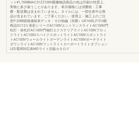
ット¥1,7008MAC21ZZ100V暖蘭物語商品の色は印刷の性質上、
実物と多少違うことがあります。表示価格には消費税・工事
費・配送費は含まれていません。タイルには、一部生産中止商
品が含まれています。ご了承ください。使用上・施工上のご注
意P.2588規格価格表デッキ・その他編（別冊）UK1600_P.510新
商品DC12Ｖ美彩シリーズAC100VエントランスライトAC100V門
柱灯・表札灯AC100V門袖灯エクステリアライトAC100Vブロッ
クライトAC100VスパイクスポットライトAC100Vスポットライ
トAC100VウォールライトガーデンライトAC100Vポーチライト
ダウンライトAC100Vフットライトカーポートライトオプション
LED電球対応表MDライト旧版カタログ