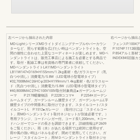
左ページから抽出された内容
右ページから抽出
MD-LightシリーズMDライトダイニングテーブルやバーカウン
フェンスP.100
ターなど、照らす範囲を広げたい時はペンダントライトを。空
P.1074P.1
間の個性に合わせた上質なコーディネートが楽しめます。MDペ
P.854アルミ形
ンダントライトは、販売工事店による施工を必要とする商品で
INDEX845旧版
す。取付・配線工事は有資格の専門業者に依頼してください。
MDペンダントライトLA11MDペンダントライト
LB11W147×D169×H155mm/1.2kg素材・色/ガラスセード（乳
白つや消し）消費電力/5.8W（LED電球小型電球タイプ）
¥32,7008MAC26HCφ203×H199mm/1.4kg素材・色/ガラスセー
ド（乳白つや消し）消費電力/5.8W（LED電球小型電球タイプ）
¥40,8008MAC27HC100V100V取付対象商品●ガーデンルームジ
ーマ P.2178暖蘭物語 P.2228ココマ※ P.2254※ガーデン
ルームタイプ、ガーデンルーム腰壁タイプ、ガーデンルームL字
腰壁タイプの中間垂木に取付けできます。スタイルコート/スタ
イルコートL P.1512●ガレージ （取付けには「スタイルコー
ト」用MDペンダントライト取付ネジセットが別途必要です。）
専用フランジ、コードハンガー付。コード長1,200mm。※コー
ドハンガーでコードの長さを調節できます。詳細情報はP.2609
をご覧ください。雨（水）があたる場所では絶対に使用せず、
雨や風の強い時はパネルを必ず、閉めて使用してください。ガ
レージ「スタイルコート」用ＭＤペンダントライト取付ネジセ