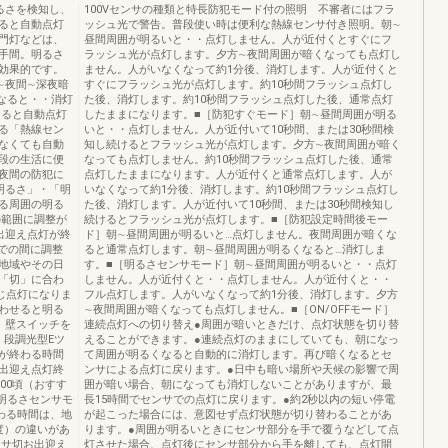
るさを検知し、
100Vセンサの種類と特長防犯モード付の照明 不審者にはフラ
ると自動点灯
ッシュ光で警告。普段使い時は便利な熱線センサ付き照明。朝∼
門灯などは、
昼間周囲が明るいと・・点灯しません。人が近付くとすぐにフ
手間。明るさ
ラッシュ光が点灯します。夕方∼夜間周囲が暗くなっても点灯し
効果的です。
ません。人がいなくなって約1分後、消灯します。人が近付くと
∼夜間∼深夜暗
すぐにフラッシュ光が点灯します。約10秒間フラッシュ点灯し
なると・・消灯
た後、消灯します。約10秒間フラッシュ点灯した後、通常点灯
なると自動点灯
したままになります。■［防犯すぐモード］朝∼昼間周囲が明る
る「熱線セン
いと・・点灯しません。人が近付いて10秒間、または30秒間検
なくても自動
知し続けるとフラッシュ光が点灯します。夕方∼夜間周囲が暗く
段の生活に便
なっても点灯しません。約10秒間フラッシュ点灯した後、通常
夜間の防犯に
点灯したままになります。人が近付くと通常点灯します。人が
明るさ」・「明
いなくなって約1分後、消灯します。約10秒間フラッシュ点灯し
る周囲の明る
た後、消灯します。人が近付いて10秒間、または30秒間検知し
の範囲に調整が
続けるとフラッシュ光が点灯します。■［防犯設定時間後モー
出迎え点灯が終
ド］朝∼昼間周囲が明るいと…点灯しません。夜間周囲が暗くな
での間に調整
ると通常点灯します。朝∼昼間周囲が明るくなると…消灯しま
地域やその日
す。■［明るさセンサモード］朝∼昼間周囲が明るいと・・点灯
「切」に合わ
しません。人が近付くと・・点灯しません。人が近付くと・・
同じ点灯になりま
フル点灯します。人がいなくなって約1分後、消灯します。夕方
わせると明る
∼夜間周囲が暗くなっても点灯しません。■［ON/OFFモード］
、壁スイッチを
連続点灯への切り替え●周囲が暗いときだけ、点灯状態を切り替
。段調光型Eツ
えることができます。●連続点灯のままにしていても、朝になっ
が終わる時間
て周囲が明るくなると自動的に消灯します。再び暗くなるとセ
出迎え点灯終
ンサによる点灯に戻ります。●日中も暗い場所や天候の影響で周
:00頃（おすす
囲が暗い場合、朝になっても消灯しないことがありますが、最
サ明るさセンサモ
長15時間でセンサでの点灯に戻ります。●約2秒以内の短い停電
わる時間は、地
が起こった場合には、意図せず点灯状態が切り替わることがあ
度）の違いがあ
ります。●周囲が明るいときにセンサ部分を手で覆うなどして点
ンサ切お出迎え
灯させた場合、点灯後にセンサ部分から手を離しても、点灯開