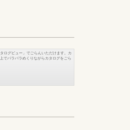
タログビュー」でごらんいただけます。カ
b上でパラパラめくりながらカタログをごら