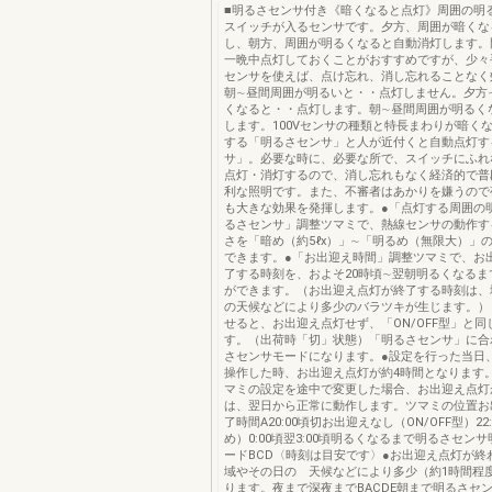
■明るさセンサ付き《暗くなると点灯》周囲の明
スイッチが入るセンサです。夕方、周囲が暗くな
し、朝方、周囲が明るくなると自動消灯します。
一晩中点灯しておくことがおすすめですが、少々
センサを使えば、点け忘れ、消し忘れることなく
朝∼昼間周囲が明るいと・・点灯しません。夕方
くなると・・点灯します。朝∼昼間周囲が明るく
します。100Vセンサの種類と特長まわりが暗く
する「明るさセンサ」と人が近付くと自動点灯す
サ」。必要な時に、必要な所で、スイッチにふれ
点灯・消灯するので、消し忘れもなく経済的で普
利な照明です。また、不審者はあかりを嫌うので
も大きな効果を発揮します。●「点灯する周囲の
るさセンサ」調整ツマミで、熱線センサの動作す
さを「暗め（約5ℓx）」∼「明るめ（無限大）」
できます。●「お出迎え時間」調整ツマミで、お
了する時刻を、およそ20時頃∼翌朝明るくなるま
ができます。（お出迎え点灯が終了する時刻は、
の天候などにより多少のバラツキが生じます。）
せると、お出迎え点灯せず、「ON/OFF型」と
す。（出荷時「切」状態）「明るさセンサ」に合
さセンサモードになります。●設定を行った当日
操作した時、お出迎え点灯が約4時間となります
マミの設定を途中で変更した場合、お出迎え点灯
は、翌日から正常に動作します。ツマミの位置お
了時間A20:00頃切お出迎えなし（ON/OFF型）22
め）0:00頃翌3:00頃明るくなるまで明るさセン
ードBCD〈時刻は目安です〉●お出迎え点灯が終
域やその日の 天候などにより多少（約1時間程
ります。夜まで深夜までBACDE朝まで明るさセ