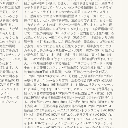
ンサ調整スイ
始から約2時間は消灯しません。 消灯させる場合は一旦壁スイ
動く時に出る温
ッチをＯＦＦにしてください。センサの検知範囲（ポーチライ
点灯し、タイ
ト・スポットライト）センサの検知範囲（エントランスライ
くにいるとき
ト）熱線センサのセンサ検知範囲壁スイッチを「カチカチ」と
さを嫌う不審
操作すると、センサ動作を解除。連続点灯できます。もう一度
囲が明るい
「カチカチ」とすれば、再びセンサ動作に戻ります。また、連
せん。人が近
続点灯時は器具側レンズ部のLEDが点灯します。※設置場所に応
ル点灯しま
じて、市販の照明用ON/OFFスイッチ（室内用または屋外用）を
。いなくなる
お求めください。■壁スイッチで「連続点灯」〔熱線センサの段
んのり点灯しま
調光型・点灯省エネ型のみ〕通常点灯時、器具側レンズ部のLED
調光型の照明
が点灯、センサによる点灯と区別できます。通常点灯カチカチ
灯とフル点灯
カチカチカチカチセンサ動作■センサ方向 前方へ20゜可動させ
灯しません。人
た場合取付高さ：1.8ｍ約5ｍ約5ｍ注）器具は、高さ1.8m（標
ると・・フル点
準）∼3mの間で取り付けてください。（検知範囲は変わりませ
が近付く
ん。）検知範囲を狭くする場合は、エリアカットフード（現場
灯します。人
手配）をご使用ください。■可動角度0゜の場合取付高さ：1.8ｍ
定時間になる
約4ｍ約2ｍ■手前（器具側）へ20゜可動させた場合取付高さ：
ンサに明るさ
1.8ｍ約3ｍ約1ｍ■横方向へ20゜可動させた場合約5ｍ約1ｍ約2.5
新商品DC12
ｍ取付高さ：1.8ｍ■センサ方向 正面の場合約8m約5m器具検
00V門柱灯・表
知部の高さ0.8m約105°検知範囲は、付属のエリアカットシール
Vブロックライト
により狭くできます。■左上にエリアカットシール（付属品）を
トライト
貼った場合本体左右各170°回転本体回転固定ビス（背面）下方
Vポーチライトダ
向に20°動かせます検知部検知部カバーの端に合わせて貼り付け
トオプション
る。検知部カバー約3m約5m約2.7m約4.5m約80°約25°■センサ
下方向20゜ 正面の場合器具検知部の高さ0.8m約3m約1m841
新商品DC12Ｖ美彩シリーズAC100VエントランスライトAC100V
門柱灯・表札灯AC100V門袖灯エクステリアライトAC100Vブロ
ックライトAC100VスパイクスポットライトAC100Vスポットラ
イトAC100VウォールライトガーデンライトAC100Vポーチライ
トダウンライトAC100Vフットライトカーポートライトオプショ