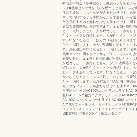
時間点灯省エネ型熱線センサ熱線センサ明るさセ
ッチ■熱線センサ付き《人が近づくと点灯》人が
度差を検知し、スイッチが入るセンサです。自動
マーで消灯するから手間がかからず便利、人が近
だけ点灯するので無駄が少なく省エネです。明る
者にも警告効果が期待できます。▲▲朝∼昼間周
と・・点灯しません。人が近付くと・・点灯しま
付くと・・フル点灯します。人が近付くと・・フ
す。いなくなると・・ほんのり点灯にもどります
と・・消灯します。夕方∼夜間暗くなると・・ほ
す。深夜設定時間になると・・消灯します。段
熱線センサに明るさセンサをプラス。ほんのり点
を使い分け。▲▲朝∼昼間周囲が明るいと・・点
が近付くと・・点灯しません。夕方∼夜間暗くな
灯します。人が近付くと・・フル点灯します。人
と・・フル点灯しています。いなくなると・・消
がいなくなると・・フル点灯しています。深夜設
と・・消灯します。点灯省エネ型の照明 熱線セ
センサをプラス。フル点灯を続けても省エネ。840
Ｖ美彩シリーズAC100VエントランスライトAC1
札灯AC100V門袖灯エクステリアライトAC100
AC100VスパイクスポットライトAC100Vスポッ
AC100VウォールライトガーデンライトAC100
ウンライトAC100Vフットライトカーポートライ
LED電球対応表MDライト旧版カタログ