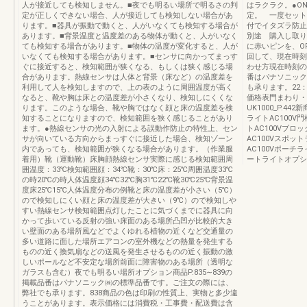
人が接近しても検知しません。■夜でも明るい場所で明るさの判
はラクラク。●O
定が正しくできない場合、人が接近しても検知しない場合があ
定。 一度セット
ります。■器具が振動で動くと、人がいなくても検知する場合が
付でイタズラ防止
あります。■背景温度と温度差のある物体が動くと、人がいなく
別途 購入し取り
ても検知する場合があります。■物体の温度が変化すると、人が
に赤いピンを、O
いなくても検知する場合があります。■センサに向かってまっす
回して、現在時刻
ぐに接近すると、検知範囲が狭くなる、もしくは狭く感じる場
わせ方現在時刻の合
合があります。熱線センサは人体と背景（床など）の温度差を
番はパナソニック
利用して人を検知しますので、上の表のように周囲温度が高く
も承ります。22：0
なると、靴や胸は床との温度差が小さくなり、検知しにくくな
価格表門まわり・
ります。このような場合、靴や胸ではなく顔と床の温度差を検
UK1000_P.4
知することになりますので、検知範囲を狭く感じることがあり
ライトAC100V
ます。●熱線センサの光の入射による誤動作防止の特性上、セン
トAC100Vブロ
サが向いている方向からまっすぐに接近した場合、検知ゾーン
AC100Vスポッ
内であっても、検知範囲が狭くなる場合があります。（作業服
AC100Vポーチ
着用）靴（運動靴）床胸顔熱線センサ実際に感じる検知範囲周
ートライトオプシ
囲温度：33℃検知範囲顔：34℃靴：30℃床：25℃周囲温度33℃
の時20℃の時人体温度顔34℃32℃胸31℃22℃靴30℃25℃背景温
度床25℃15℃人体温度分布の例靴と床の温度差が小さい（5℃）
ので検知しにくい顔と床の温度差が大きい（9℃）ので検知しや
すい熱線センサ検知範囲点灯したことに気づくまでに器具に向
かって歩いている反射の強い床面のある場所凸凹が比較的大き
い壁面のある場所風などでよくゆれる植物の近くなど交通量の
多い道路に面した場所エアコンの室外機などの熱量を発生する
ものの近く換気扇などの送風を発生させるものの近く振動の激
しいポールなど不安定な場所前面に障害物のある場所（透明な
ガラスも含む）夜でも明るい場所オプション商品P.835∼839の
掲載品番はパナソニック㈱の標準品番です。ご注文の際には、
弊社でも承ります。838商品の色は印刷の性質上、実物と多少違
うことがあります。表示価格には消費税・工事費・配送費は含