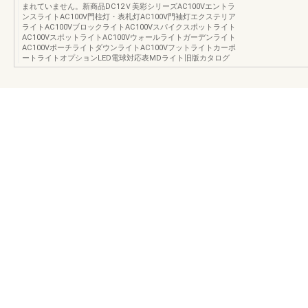
まれていません。新商品DC12Ｖ美彩シリーズAC100Vエントラ
ンスライトAC100V門柱灯・表札灯AC100V門袖灯エクステリア
ライトAC100VブロックライトAC100Vスパイクスポットライト
AC100VスポットライトAC100Vウォールライトガーデンライト
AC100VポーチライトダウンライトAC100Vフットライトカーポ
ートライトオプションLED電球対応表MDライト旧版カタログ