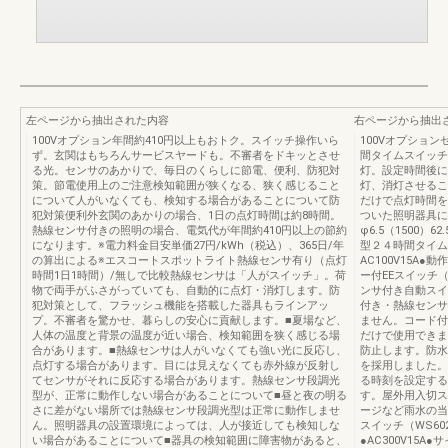
左ページから抽出された内容
右ページから抽出
100Vオプション年間約410円以上もおトク。スイッチ操作いら
100Vオプショ
ず。玄関はもちろんサービスヤードも。不審者をドキッとさせ
間タイムスイッチ
る光。センサのあかりで、毎日のくらしに節電、便利、防犯対
灯。設定時間後に
策。節電使用上のご注意検知範囲が狭くなる、狭く感じること
灯、消灯させるこ
について人がいなくても、検知する場合があることについて防
だけで点灯時間を
犯対策便利外玄関のあかりの場合、1日の点灯時間は約8時間。
ついた照明器具に早変
熱線センサ付きの照明の場合、電気代が年間約410円以上の節約
φ6.5（1500）
になります。※電力料金目安単価27円/kWh（税込）、365日/年
型２４時間タイムス
の算出による※エスコートスポットライト熱線センサ有り（点灯
AC100V15A●
時間1日1時間）/無しで比較熱線センサは「人がスイッチ」。荷
ー付EEスイッチ
物で両手がふさがっていても、自動的に点灯・消灯します。防
ンサ付き自動スイ
犯対策として、フラッシュ機能を搭載した器具もラインアッ
付き・熱線センサ
プ。不審者を驚かせ、暮らしの安心に貢献します。■夏場など、
ません。コード付
人体の温度と背景の温度が近い場合、検知範囲を狭く感じる場
だけで使用できま
合があります。■熱線センサは人がいなくても強い光に反応し、
防止します。防水
点灯する場合があります。目には見えなくても赤外線が反射し
を採用しました。
てセンサがそれに反応する場合があります。熱線センサ段調光
る時刻を設定する
型が、正常に動作しない場合があることについて■昼と夜の明る
す。屋外用入切ス
さに差がない場所では熱線センサ段調光型は正常に動作しませ
ージなど雨水の当
ん。照明器具の設置環境によっては、人が接近しても検知しな
スイッチ（WS60
い場合があることについて■器具の検知範囲に障害物があると、
●AC300V15A●