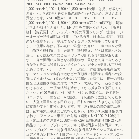
700・733・800・867※2・900・933※2・967・
1,000mm×H1,400・1,600・1,800mm※1受扉には把手が取り付
きません。※2標準と異なる桟の組み合わせのため、意匠が若干
異なります。●M-TB型W800※・833・867・900・933・967・
1,000mm×H1,400・1,600・1,800mm※W799mm以下は、鋳物
パネルが取り付きません。M-TA型をご使用ください。【折戸仕
様】【錠変更】プッシュプルPU錠の両面シリンダー仕様イージ
ーオーダー特注●商品に使用しているガラスは通常の使用に支障
のない強度をもち、割れても安全なガラスを採用しています
が、ご使用の際は以下の点にご注意ください。 車の往来が激
しい道路や砂利道に面した場所、砂利敷きなどの駐車場への設
置は、石が跳ねて扉に当たりガラスが割れる可能性がありま
す。 扉の開閉に支障となる障害物や、風などで扉に当たるよ
うな物を周辺に設置しないでください。ガラスが割れる可能性
があります。●オートクローザー仕様は、戸建住宅専用商品で
す。マンションや集合住宅などの高頻度に開閉する場所への設
置はできません。●錠の把手などが凍結した場合は、把手の可動
部など凍結部を市販の霜取りスプレーで溶かすか、ぬるま湯を
かけるなどして一度凍結部を溶かしてから拭き取り使用してく
ださい。●105角吊元門柱（標準門柱）の施工では、必ず躯体
（コンクリート壁など）を併設し、その躯体に固定してくださ
い。大型で重量のある門扉では、門柱のゆれが大きくなり開閉
に支障がでる可能性があります。注 意●施工の際の電気工事
は、必ず電気工事店にご依頼ください。お願い81規格価格表門
まわり・フェンス・車庫まわり編（別冊）UK1000_P.106使用
上・施工上のご注意P.2588錠一覧P.2648詳細納まり図P.2678新
商品ラインアッププレミエスアルミ形材門扉︵開き門扉︶エル
ネクスプログコート開き門扉AA開き門扉ABライシスアルメッシ
ュアメリカン1型ハイ千峰アーキカットアーキシャットアルコー