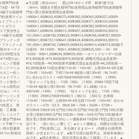
開き標準門柱使
●寸法図（単位mm） 図は09-16サイズ呼 称扉1枚寸法
A型・M-TB
（W×H）両開き片開き標準門柱使用埋込使用標準門柱使用標準
16親子仕様標準
門柱+受け部材使用埋込使用08-
準門柱使用マイル
14800×1,400¥650,400¥573,400¥382,500¥365,000¥327,60009-
イルドブラック＋
14900×1,400¥662,400¥585,400¥388,500¥371,000¥333,60008-
ロートガラス
16800×1,600¥680,200¥601,300¥400,400¥382,000¥343,80009-
ラスで安全性も
16900×1,600¥694,200¥615,300¥407,400¥389,000¥350,80010-
-16親子仕様標
161,000×1,600¥708,200¥629,300¥414,400¥396,000¥357,80009-
ドブラック＋ポ
18900×1,800¥722,100¥641,000¥424,400¥405,400¥365,80010-
ルドブラック＋ポ
181,000×1,800¥740,100¥659,000¥433,400¥414,400¥374,800親子
B用取付オーナメ
仕様05・09-14500・900×1,400¥602,500¥525,500−−−05・09-
,500受注生
16500・900×1,600¥634,300¥555,400−−−オートクローザー仕様
M-TA型のみ）
¥74,800加算−¥74,800加算¥74,800加算−調整式埋込金具使用−
ッピング形材
¥18,100加算−−¥9,900加算半調整式埋込金具使用−¥4,200加算−−
ラックマイル
¥2,000加算M-TA型合掌框115×40〔165×40〕上桟90×44.4吊元框
ホガニー柱シ
115×40〔165×40〕下桟110×44.4縦張り桟130×40〈96.7×40〉
イルドブラッ
G.L.合わせガラスｔ=6W7060H904001690（1490）［1890］
ラック採光パ
「柱キャップを含む」1100（900）［1300］290M-TB型下桟
パネル部乳白
110×44.4縦張り桟130×40〈96.7×40〉G.L.鋳物パネル
型のみ）−マイ
4001690（1490）［1890］「柱キャップを含む」1100（900）
ダーシリンダ
［1300］290W27060H90482.5（382.5）［582.5］合掌框
タルデザイン
115×40〔165×40〕上桟90×44.4吊元框115×40〔165×40〕合わせ
刷の性質上、実
ガラスｔ＝670〈53.3〉38±8.5W＋76W＋542W＋372W＋
税・工事費・
81538±8.538±8.5吊元門柱105□吊元門柱105□受け門柱105□片開
プレミエスア
き受け部材538吊元門柱105□W＋76W＋54吊元門柱105□躯体片
ト開き門扉AA
開き受け部材3838±8.55セット価格表M-TA型M-TB型は受注生産
ハイ千峰アーキ
品です。〔拾い出しに際して〕●セット価格は、内開き仕様の場
ン用大型通用
合です。門柱使用には、吊元側すきまガード（内開き仕様専用
.1m/秒相当
部材）が含まれています。●親子仕様の錠把手は、掛扉本体側の
みです。●埋込使用は、固定式埋込金具にて積算しています。●