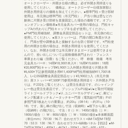
オートクローザー・外開き仕様の際は、必ず外開き用持送りを
使用してください。 価格は、オートクローザー仕様加算額と
外開き用持送りの価格を加えてください。●標準門柱＋受け部材
使用は、吊元側は標準門柱（吊元門柱）、戸当り側は壁などの
躯体に片開き受け部材を直接固定した場合の価格です。オプシ
ョンオプション価格表●吊元金具カバー使用の場合は、門柱キャ
ップAの代わりに門柱キャップＢを必ず使用してください。
●PM門柱用補強材、調整金具固定部品セットは、吊元側の柱に
使用してください。●扉ストッパーは、門扉の開口角度が大き
く、門扉が壁や調整金具と接触するのを防ぐ部材です。※門柱使
用の外開き仕様の場合は、外開き用持送りを使用してくださ
い。なお、外開き仕様では吊元側すきまガードは使用できませ
んので、拾い出しについては規格価格表門まわり・フェンス・
車庫まわり編（別冊）をご覧ください。呼 称価 格備 考吊
元金具カバーH：14用¥18,3001本入H：16用¥19,600H：18用
¥20,800門柱キャップB¥5,9001コ入外開き用持送り片開き用
¥6,600※下記参照両開き用¥11,400PM門柱用補強材¥11,7001本
入、L=2,050調整金具固定部品セット¥3,9002コ入（吊元片側
分）扉ストッパー¥7,500P.73参照外開き用持送り・片外開き戸当
りは、P.232をご覧ください。は受注生産品です。のシャイング
レー色は受注生産品です。プッシュプルPU錠●U●ピ取付可能錠
ライトゴールドブラック●U…ユニバーサルデザイン●ピ…耐ピッ
キング配慮タッチ＆ノータッチキー門扉（電気錠付門扉）P.61
参照門扉1枚あたりの重量は、約20㎏（08-14）∼約31㎏（10-
18）です。落し棒の飛び出し寸法（収納時）●框下から落し棒
（収納時）の飛び出し 寸法：0（）H：1400の場合［］H：
1800の場合〈〉W：800の場合〔〕W：1000の場合●本体断面図
（単位mm）70130〈96.7〉合わせガラスｔ=6M-TA型M-TB型
70〈53.3〉130〈96.7〉合わせガラスt=6鋳物パネル【切詰】●M-
TA型Ｗ300※1・400※1・467※1・500※1・567・600・633・