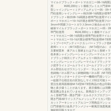
マイルドブラック＋ポートマホガニー08--16両
用 ¥680,200セット価格プレミエス門扉M-T
型シャイングレー＋ミディアムチェリー05・09--
門柱使用シャイングレー＋柿渋08--16両開き標
ドブラック＋柿渋08--16両開き標準門柱使用マ
ポートマホガニー10--16片開き標準門柱使用フ
3mm中間膜フロートガラス3mm２枚合わせガ
確保マイルドブラック＋ポートマホガニー05・09-
準門柱使用 ¥634,300セット価格マイル
ートマホガニー08--16両開き標準門柱使用マイ
ートマホガニー10--16片開き標準門柱使用M-T
ントブーケ※アンティークカッパー＋ブラック色¥23
産80＋＋＋＋（M-TA型のみ）（M-TA型のみ）（
主要材質本 体アルミ形材またはアルミ形材＋ラ
色本体シャイングレーシャイングレーマイルドブ
ドブラック柿渋ミディアムチェリー柿渋ポートマ
ャイングレーシャイングレーマイルドブラックマ
ク把手ライトゴールドライトゴールドブラックブ
ネル部合わせガラスシリンダー・サムターン採光
色鋳物パネル部アルミ鋳物鋳物パネル部（M-TB
ルドブラックオートクローザー機構付門扉シリン
ー錠親子仕様左右の区別なしサイズ特注可能トー
受注生産両面模様M-TA型M-TB型商品の色は印
物と多少違うことがあります。表示価格には消費
配送費は含まれていません。新商品ラインアップ
ルミ形材門扉︵開き門扉︶エルネクスプログコー
開き門扉ABライシスアルメッシュアメリカン1型
カットアーキシャットアルコーブ用商品マンショ
口門扉後付け金具グランメジャー耐風圧強度風速33
施錠時旧版カタログ