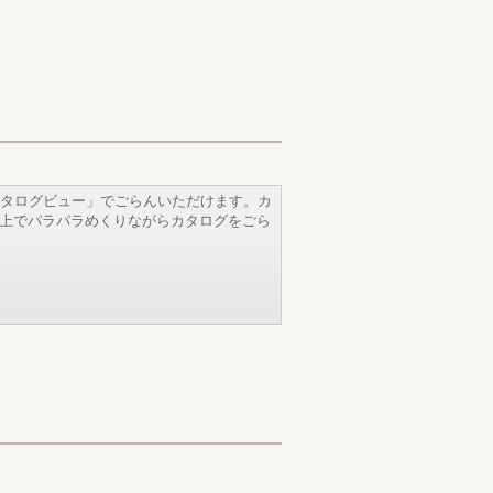
タログビュー」でごらんいただけます。カ
b上でパラパラめくりながらカタログをごら