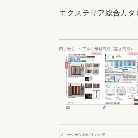
エクステリア総合カタログ202
門まわり
アルミ形材門扉（開き門扉）
80
81
左ページから抽出された内容