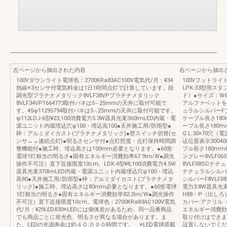
左ページから抽出された内容
右ページから抽出
100Vダウンライト電球色：2700KRa83AC100V電気代/月：¥34
100Vフットラ
熱線※3センサ付電気料金は1日1時間点灯で計算しています。段
LPK-33型用スタ
調光型プラチナメタリック8VLF38VPプラチナメタリック
ド）●サイズ：W6
8VLF34VP1664773取付バネは5∼25mmの天井に取付可能で
アルファベットを
す。45φ11295794取付バネは5∼25mmの天井に取付可能です。
ュラルシルバーF
φ112LDJ-6型¥23,100消費電力5.3W器具光束360lmLED内蔵・電
ケーブル長さ180mmφ
源ユニット内蔵埋込穴φ100・埋込高100●天井施工用/防雨型●
ーブル長さ180
枠：アルミダイカスト(プラチナメタリック)●壁スイッチ切替(セ
G.L.30×70
ンサ←→連続点灯)●明るさセンサ付●点灯照度・点灯保持時間調
込位置表示30040
整機能付●施工時、埋込高さは100mm必要となります。●60形
ブル長さ180mm8
電球1灯相当の明るさ●固有エネルギー消費効率67.9lm/W●調光
ングレー8VLF0
操作不可注）直下近接限度10cm。LDK-4型¥8,100消費電力4.5W
8VLF08SCナチ
器具光束370lmLED内蔵・電源ユニット内蔵埋込穴φ100・埋込
ナチュラルシルバー
高80●天井施工用/防雨型●枠：アルミダイカスト(プラチナメタ
シルバーF8VLF08
リック)●施工時、埋込高さは80mm必要となります。●60形電球
電力3.8W器具光
1灯相当の明るさ●固有エネルギー消費効率82.2lm/W●調光操作
H88・P（出しろ
不可注）直下近接限度10cm。電球色：2700KRa83AC100V電気
カバー:アクリル
代/月：¥29LED830※LEDには個体差があるため、同一品番商品
エネルギー消費効率
でも商品ごとに発光色、明るさが異なる場合があります。ま
取り付けはできま
た、LEDの光源寿命は約４０,０００時間です。 ※LED電球搭載
設置しないでくださ