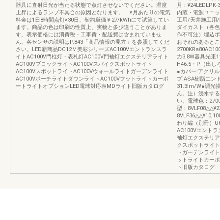
器具に直射日光が当たる状態で点灯させないでください。温度
月：¥24LEDLPK
上昇によるランプ不具合の原因となります。 ※月あたりの電気
内蔵・電源ユニット
料金は1日8時間点灯×30日、契約単価￥27/kWhにて試算してい
工用/天井施工用
ます。商品の色は印刷の性質上、実物と多少違うことがありま
ダイカスト（各色）
す。表示価格には消費税・工事費・配送費は含まれていませ
作不可注）埋込ボ
ん。各センサの説明はP.843「商品情報の見方」を参照してくだ
おそれのあるとこ
さい。LED新商品DC12Ｖ美彩シリーズAC100Vエントランスラ
2700KRa80AC1
イトAC100V門柱灯・表札灯AC100V門袖灯エクステリアライト
力3.8W器具光束
AC100VブロックライトAC100Vスパイクスポットライト
H46.5・P（出し
AC100VスポットライトAC100Vウォールライトガーデンライト
●カバー:アクリ
AC100VポーチライトダウンライトAC100Vフットライトカーポ
プ:ASA樹脂エ
ートライトオプションLED電球対応表MDライト旧版カタログ
31.3lm/W●
ん。注）浸水する
い。電球色：2700K
型：8VLF08△△¥
8VLF36△△¥1
わり編（別冊）UK1
AC100Vエントラ
袖灯エクステリアラ
クスポットライトA
トガーデンライトA
ットライトカーポ
ト旧版カタログ