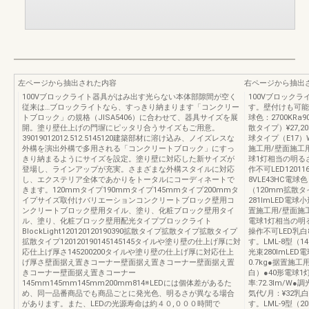
左ページから抽出された内容
右ページから抽出
100Vブロックライト器具がはみ出す光らない本体部隙間が空く
100Vブロック
従来は…ブロックライトなら、すっきり納まります「コンクリー
す。壁付けも可能です。
トブロック」の規格（JISA5406）に合わせて、器具サイズを展
球色：2700KRa9
開。塗り壁仕上げの門塀にピッタリ合うサイズもご用意。
散タイプ）¥27,2
39019012012.512.5145120建築部材に溶け込み、ノイズレスな
球タイプ（E17）W
外構を演出外構で多用される「コンクリートブロック」にすっ
施工用/壁面施工
きり納まるようにサイズを設定。塗り壁に対応した新サイズが
球1灯相当の明るさ
登場し、ラインアップが充実。さまざまな外構スタイルに対応
作不可LED1201
し、エクステリア全体であかりをトータルにコーディネートで
8VLE43HC電球色
きます。120mmタイプ190mmタイプ145mmタイプ200mmタ
（120mm拡散タイ
イプサイズ取付けバリエーションコンクリートブロック壁用コ
281lmLED電球小
ンクリートブロック壁用タイル、塗り、化粧ブロック壁用タイ
置施工用/壁面施
ル、塗り、化粧ブロック壁用配光タイプブロックライト
電球1灯相当の明る
BlockLight120120120190390拡散タイプ拡散タイプ拡散タイプ
操作不可LED乳白8V
拡散タイプ120120190145145145タイルや塗り壁の仕上げ厚に対
す。LML-8型（1
応仕上げ厚さ145200200タイルや塗り壁の仕上げ厚に対応仕上
光束280lmLED
げ厚さ壁面据え置きコーナー壁面据え置きコーナー壁面据え置
0.7kg●据置施
きコーナー壁面据え置きコーナー
白）●40形電球
145mm145mm145mm200mm814※LEDには個体差があるた
率:72.3lm/W●
め、同一品番商品でも商品ごとに発光色、明るさが異なる場合
気代/月：¥32乳白8
があります。また、LEDの光源寿命は約４０,０００時間で
す。LML-9型（2