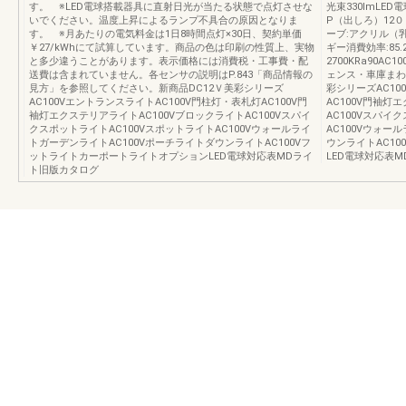
す。 ※LED電球搭載器具に直射日光が当たる状態で点灯させな
光束330lmLED
いでください。温度上昇によるランプ不具合の原因となりま
P（出しろ）12０
す。 ※月あたりの電気料金は1日8時間点灯×30日、契約単価
ーブ:アクリル（
￥27/kWhにて試算しています。商品の色は印刷の性質上、実物
ギー消費効率:85
と多少違うことがあります。表示価格には消費税・工事費・配
2700KRa90A
送費は含まれていません。各センサの説明はP.843「商品情報の
ェンス・車庫まわり編
見方」を参照してください。新商品DC12Ｖ美彩シリーズ
彩シリーズAC10
AC100VエントランスライトAC100V門柱灯・表札灯AC100V門
AC100V門袖灯
袖灯エクステリアライトAC100VブロックライトAC100Vスパイ
AC100Vスパイ
クスポットライトAC100VスポットライトAC100Vウォールライ
AC100Vウォー
トガーデンライトAC100VポーチライトダウンライトAC100Vフ
ウンライトAC1
ットライトカーポートライトオプションLED電球対応表MDライ
LED電球対応表
ト旧版カタログ