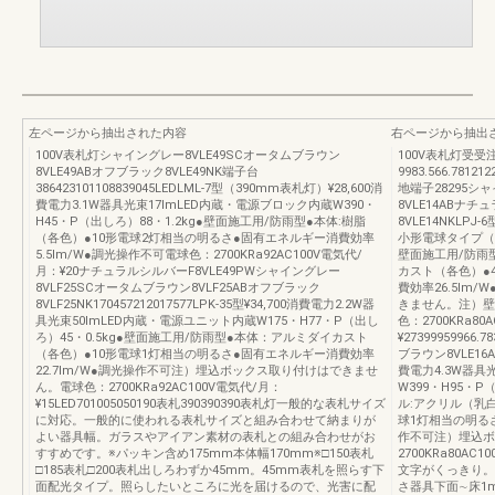
左ページから抽出された内容
右ページから抽出
100V表札灯シャイングレー8VLE49SCオータムブラウン
100V表札灯受
8VLE49ABオフブラック8VLE49NK端子台
9983.566.78
386423101108839045LEDLML-7型（390mm表札灯）¥28,600消
地端子28295シ
費電力3.1W器具光束17lmLED内蔵・電源ブロック内蔵W390・
8VLE14ABナチ
H45・P（出しろ）88・1.2kg●壁面施工用/防雨型●本体:樹脂
8VLE14NKLPJ
（各色）●10形電球2灯相当の明るさ●固有エネルギー消費効率
小形電球タイプ（E1
5.5lm/W●調光操作不可電球色：2700KRa92AC100V電気代/
壁面施工用/防雨
月：¥20ナチュラルシルバーF8VLE49PWシャイングレー
カスト（各色）●
8VLF25SCオータムブラウン8VLF25ABオフブラック
費効率26.5lm
8VLF25NK170457212017577LPK-35型¥34,700消費電力2.2W器
きません。注）壁
具光束50lmLED内蔵・電源ユニット内蔵W175・H77・P（出し
色：2700KRa80
ろ）45・0.5kg●壁面施工用/防雨型●本体：アルミダイカスト
¥27399959966
（各色）●10形電球1灯相当の明るさ●固有エネルギー消費効率
ブラウン8VLE16A
22.7lm/W●調光操作不可注）埋込ボックス取り付けはできませ
費電力4.3W器具
ん。電球色：2700KRa92AC100V電気代/月：
W399・H95・P
¥15LED701005050190表札390390390表札灯一般的な表札サイズ
ル:アクリル（乳
に対応。一般的に使われる表札サイズと組み合わせて納まりが
球1灯相当の明るさ
よい器具幅。ガラスやアイアン素材の表札との組み合わせがお
作不可注）埋込ボ
すすめです。※パッキン含め175mm本体幅170mm※□150表札
2700KRa80AC
□185表札□200表札出しろわずか45mm。45mm表札を照らす下
文字がくっきり。
面配光タイプ。照らしたいところに光を届けるので、光害に配
さ器具下面∼床1m