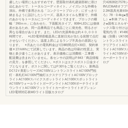
慮したい場所にもおすすめです。壁面取付表札建築部材に溶け
穴428282□75
込むあかりで、トータルコーディネイト。ノイズレスな外構を
8VLE36ABオフブ
演出。外構で多用される「コンクリートブロック」にすっきり
2.2W器具光束6
納まるように設計したシリーズ。器具スタイルも豊富で、外構
ろ）78・0.4k
のあかりをトータルにコーディネイトできます。ブロックの横
し）●本体:アル
幅「390ｍｍ」に合わせた、下面配光タイプ。808※LEDには個体
さ●固有エネルギー
差があるため、同一品番商品でも商品ごとに発光色、明るさが
ックス取り付けはでき
異なる場合があります。また、LEDの光源寿命は約４０,０００
電気代/月：¥1
時間です。 ※LED電球搭載器具に直射日光が当たる状態で点灯
編（別冊）UK100
させないでください。温度上昇によるランプ不具合の原因とな
ントランスライトA
ります。 ※月あたりの電気料金は1日8時間点灯×30日、契約単
テリアライトAC1
価￥27/kWhにて試算しています。商品の色は印刷の性質上、実
ライトAC100V
物と多少違うことがあります。表示価格には消費税・工事費・
ライトAC100V
配送費は含まれていません。各センサの説明はP.843「商品情報
カーポートライト
の見方」を参照してください。※ポストはエクスポスト口金タイ
ログ
プとなります。ポストに関してはP.301をご覧ください。新商品
DC12Ｖ美彩シリーズAC100VエントランスライトAC100V門柱
灯・表札灯AC100V門袖灯エクステリアライトAC100Vブロック
ライトAC100VスパイクスポットライトAC100Vスポットライト
AC100VウォールライトガーデンライトAC100Vポーチライトダ
ウンライトAC100Vフットライトカーポートライトオプション
LED電球対応表MDライト旧版カタログ