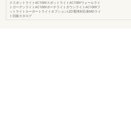
クスポットライトAC100VスポットライトAC100Vウォールライ
トガーデンライトAC100VポーチライトダウンライトAC100Vフ
ットライトカーポートライトオプションLED電球対応表MDライ
ト旧版カタログ