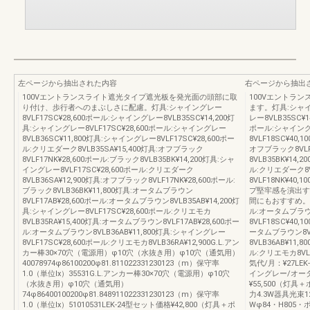
左ページから抽出された内容
右ページから抽出
100Vエントランスライト遮光タイプ遮光板を発光面の頭部に取
100Vエントラ
り付け、歩行者へのまぶしさに配慮。灯具:シャイングレー
ます。灯具:シャイン
8VLF17SC¥28,600ポール:シャイングレー8VLB35SC¥14,200灯
レー8VLB35SC¥1
具:シャイングレー8VLF17SC¥28,600ポール:シャイングレー
ポール:シャイングレ
8VLB36SC¥11,800灯具:シャイングレー8VLF17SC¥28,600ポー
8VLF18SC¥40,
ル:クリエダーク8VLB35SA¥15,400灯具:オフブラック
オフブラック8VLF
8VLF17NK¥28,600ポール:ブラック8VLB35BK¥14,200灯具:シャ
8VLB35BK¥14,
イングレー8VLF17SC¥28,600ポール:クリエダーク
ル:クリエダーク8V
8VLB36SA¥12,900灯具:オフブラック8VLF17NK¥28,600ポール:
8VLF18NK¥40,
ブラック8VLB36BK¥11,800灯具:オータムブラウン
プ堅牢感を演出す
8VLF17AB¥28,600ポール:オータムブラウン8VLB35AB¥14,200灯
間にもおすすめ。灯具
具:シャイングレー8VLF17SC¥28,600ポール:クリエモカ
ル:オータムブラウン
8VLB35RA¥15,400灯具:オータムブラウン8VLF17AB¥28,600ポー
8VLF18SC¥40,
ル:オータムブラウン8VLB36AB¥11,800灯具:シャイングレー
ータムブラウン8VL
8VLF17SC¥28,600ポール:クリエモカ8VLB36RA¥12,900G.L.アン
8VLB36AB¥11,
カー棒30×70穴（電源用）φ10穴（水抜き用）φ10穴（通気用）
ル:クリエモカ8VLB
40078974φ86100200φ81.811022331230123（m）保守率
気代/月：¥27LE
1.0（単位Ix）35531G.L.アンカー棒30×70穴（電源用）φ10穴
イングレー/オー
（水抜き用）φ10穴（通気用）
¥55,500（灯
74φ86400100200φ81.848911022331230123（m）保守率
力4.3W器具光束
1.0（単位Ix）51010531LEK-24型セット価格¥42,800（灯具＋ポ
Wφ84・H805・