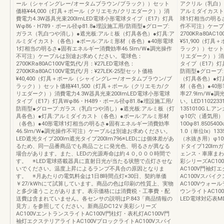
ール（シャイングレー/オータムブラウン/ブラック））セット
アクリル（乳白）
価格¥44,000（灯具＋ポール（クリエモカ/クリエダーク））消
アルミダイカスト
費電力4.3W器具光束200lmLED電球小形電球タイプ（E17）灯具
球1灯相当の明るさ
Wφ86・H789・ポール径φ81.8●埋設施工用/防雨型●グローブ:
作不可注）ケーブ
ガラス（乳白つや消し）●遮光板:アルミ板（灯具各色）●灯具:ア
2700KRa80AC
ルミダイカスト（各色）●ポール:アルミ形材（各色）●40形電球
¥51,900（灯
1灯相当の明るさ●固有エネルギー消費効率46.5lm/W●調光操作
ラック））セット価
不可注）ケーブルは別途お求めください。電球色：
リエダーク））消費
2700KRa80AC100V電気代/月：¥27LED電球色：
タイプ（E17）灯具
2700KRa80AC100V電気代/月：¥27LEK-25型セット価格
防雨型●グローブ
¥40,400（灯具＋ポール（シャイングレー/オータムブラウン/ブ
（灯具各色）●灯
ラック））セット価格¥41,500（灯具＋ポール（クリエモカ/ク
材（各色）●40
リエダーク））消費電力4.3W器具光束200lmLED電球小形電球
率27.9lm/W
タイプ（E17）灯具Wφ86・H489・ポール径φ81.8●埋設施工用/
い。LED110223
防雨型●グローブ:ガラス（乳白つや消し）●遮光板:アルミ板（灯
1351010G.L
具各色）●灯具:アルミダイカスト（各色）●ポール:アルミ形材
φ10穴（通気用）
（各色）●40形電球1灯相当の明るさ●固有エネルギー消費効率
100φ81.85054
46.5lm/W●調光操作不可注）ケーブルは別途お求めください。
1.0（単位Ix）13
LED遮光タイプ200lm遮光タイプ200lm796※LEDには個体差があ
（水抜き用）φ10穴（
るため、同一品番商品でも商品ごとに発光色、明るさが異なる
ドタイプ120lm
場合があります。また、LEDの光源寿命は約４０,０００時間で
ェンス・車庫まわり編
す。 ※LED電球搭載器具に直射日光が当たる状態で点灯させな
彩シリーズAC10
いでください。温度上昇によるランプ不具合の原因となりま
AC100V門袖灯
す。 ※月あたりの電気料金は1日8時間点灯×30日、契約単価
AC100Vスパイ
￥27/kWhにて試算しています。商品の色は印刷の性質上、実物
AC100Vウォー
と多少違うことがあります。表示価格には消費税・工事費・配
ウンライトAC1
送費は含まれていません。各センサの説明はP.843「商品情報の
LED電球対応表
見方」を参照してください。新商品DC12Ｖ美彩シリーズ
AC100VエントランスライトAC100V門柱灯・表札灯AC100V門
袖灯エクステリアライトAC100VブロックライトAC100Vスパイ