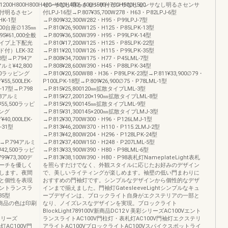
1200H800H800H400∼600H400∼600H500∼700H500H500
センサなし明るさセンサ付センサなしセンサなし明るさセンサ
付明るさセン
付LPJ-16型→P.807¥35,700W278・H63・P82LPJ-6型
HK-1型
→P.809¥32,300W282・H95・P99LPJ-7型
,800台座∅135㎜
→P.810¥26,900W125・H125・P85LPK-13型
95¥61,000全般
→P.809¥36,500W399・H95・P99LPK-14型
イプ上下配光
→P.810¥17,200W125・H125・P85LPK-22型
）LEK-32
→P.811¥20,100W126・H115・P99LPK-35型
3型→P.794ア
→P.808¥34,700W175・H77・P45LML-7型
アルミ¥42,800
→P.808¥28,600W390・H45・P88LPK-34型
400ラッピング
→P.810¥20,500W88・H36・P89LPK-23型→P.811¥33,900∅79・
55,500LEK-
P100LPK-18型→P.809¥26,900∅75・P78LML-1型
-17型→P.798
→P.815¥25,800120㎜拡散タイプLML-3型
98アルミ
→P.815¥27,200120×190㎜拡散タイプLML-8型
¥55,500ラッピ
→P.815¥29,900145㎜拡散タイプLML-9型
ピング
→P.815¥31,300145×200㎜拡散タイプLMJ-3型
40,000LEK-
→P.812¥30,700W300・H96・P126LMJ-1型
-31型
→P.813¥46,200W370・H110・P115.2LMJ-2型
→P.813¥42,800W204・H296・P128LPK-24型
7型→P.794アルミ
→P.812¥37,400W150・H248・P207LML-5型
¥42,500ラッピ
→P.813¥33,900W390・H80・P98LML-6型
799¥73,300デ
→P.813¥38,100W390・H80・P98表札灯NameplateLight表札
ーチを優しく
を照らすだけでなく、外観スタイルに応じたお好みのデザイン
します。夜間
で、美しいライティングが楽しめます。袖壁の低い門まわりに
と個性を表現
おすすめの門袖灯です。シンプルなデザインから個性的なデザ
ントランスラ
インまで揃えました。門袖灯GatesleeveLightシンプルなキュ
35型
ーブデザインは、ブロックライト自身がエクステリアの一部と
W788商品の色は印刷
なり、ノイズレスなデザインを実現。ブロックライト
BlockLight789100V新商品DC12Ｖ美彩シリーズAC100Vエント
彩シリーズ
ランスライトAC100V門柱灯・表札灯AC100V門袖灯エクステリ
灯AC100V門
アライトAC100VブロックライトAC100Vスパイクスポットライ