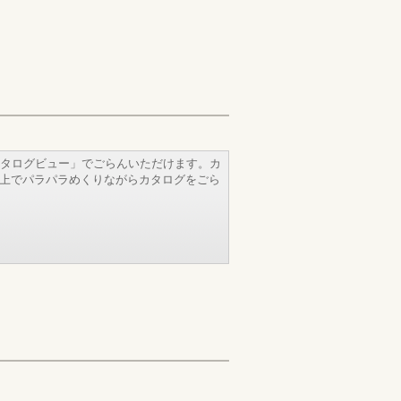
タログビュー」でごらんいただけます。カ
b上でパラパラめくりながらカタログをごら