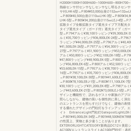
H2000H1000H1000H600∼1000H600∼800H700∼
熱線センサ付センサなしセンサなし明るさセンサ
サ付LHK-6型→P.804¥53,000台座∅152㎜×132㎜L
→P.805¥40,500台座∅110㎜LHK-3型→P.805¥34
LHK-5型→P.805¥34,200台座∅115㎜LEJ-4型→P.7
拡散タイプ全般拡散タイプ遮光タイプ下方配光タ
タイプ遮光タイプ（ガード付）遮光タイプ（ガード付
型→P.794アルミ¥38,100ラッピング¥39,300LEK-3
ルミ¥35,700ラッピング¥36,800LEK-24型→P.796
ラッピング¥44,000LEK-25型→P.796アルミ¥40,
¥41,500LEK-26型→P.797アルミ¥54,300ラッピング¥
27型→P.797アルミ¥51,900ラッピング¥53,000LEK
アルミ¥50,800ラッピング¥52,100LEK-18型→P.7
¥47,800ラッピング¥48,900LEK-5型→P.800アルミ
ング¥56,800LEK-6型→P.800アルミ¥52,500ラッ
¥53,600LEK-15型→P.795アルミ¥38,700ラッピング¥
16型→P.795アルミ¥35,700ラッピング¥36,800LEK
→P.801¥38,100LEK-30型→P.801¥41,600LEJ-3型
→P.800¥78,100LEBJ-1型→P.803¥111,100LEK-
¥30,100ラッピング¥31,200LEK-8型→P.798アルミ
ング¥43,600LEK-21型→P.802¥73,000LEJ-5型→P.
ザインと機能性で、訪れるゲストや家族のアプロ
照らしながら、建物の装いを個性的に美しく演出
のエントランスを照らすだけでなく、建物の表情
する優れたデザインの門柱灯をラインアップ。エ
イト EntranceLight門柱灯GatepostLightLEK-
→P.801¥45,000LEK-34型→P.801¥48,500NE
の性質上、実物と多少違うことがあります。
EXTERIORLIGHTCATEGORY新商品DC12Ｖ美
AC100VエントランスライトAC100V門柱灯・表札