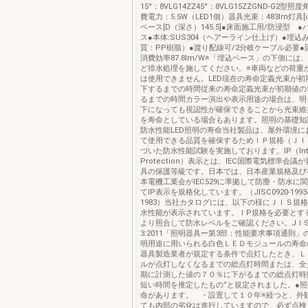
15°：8VLG14ZZ45°：8VLG15ZZGND-G2型照度角1
費電力：5.5W（LED1個）器具光束：483lm灯具[
ベース[D（深さ）145.5]●床面施工用/防浸型 ●
ス●本体:SUS304（ヘアーライン仕上げ）●埋込
質：PP樹脂）●渡り配線可/2分岐ケーブル必要
消費効率87.8lm/W※「埋込ベース」の下側には
ど排水処理を施してください。※車両などの荷重
は使用できません。LED現在の寿命定義光束が初
下するまでの時間従来の寿命定義光束が初期値の5
るまでの時間カラー演出や表示用途の場合は、明る
下になっても視認性が確保できることから光束維持
を寿命としている場合もあります。照明の基礎知
防水性能LED照明の寿命当社製品は、屋外環境に
て使用できる品質を確保するためＩＰ規格（ＪＩ
づいた防水性能試験を実施しております。IP（Inter
Protection）表示とは、IEC国際電気標準会
具の保護等級です。日本では、日本産業規格及び
本電機工業会がIEC529に準拠して防塵・防水に
てIP表示を規格化しています。（JISC0920-1993&
1983）当社カタログには、以下の様にＪＩＳ規
水性能が表示されています。ＩP規格を必要とす
より照合して防水レベルをご確認ください。JＩSC8
3:2011「照明器具ー第3部：性能要求事項通則
明用途に用いられる白色ＬＥＤモジュールの寿命
器具製造業者が規定する条件で点灯したとき、Ｌ
ルが点灯しなくなるまでの総点灯時間または、全
期に計測した値の７０％に下がるまでの総点灯時
短い時間を推定したもの”と規定されました。●
命があります。 ・設置して１０年※経つと、外
ても内部の劣化は進行していますので、必ず点検