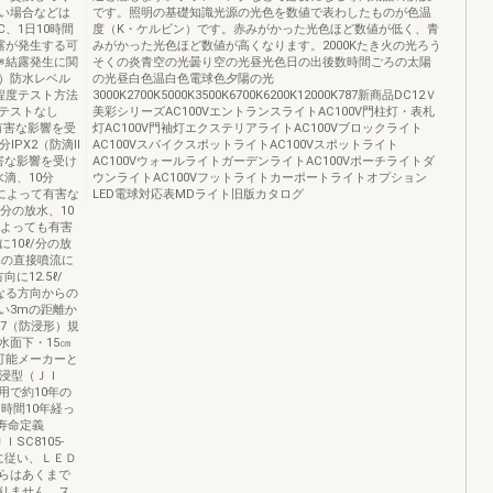
い場合などは
です。照明の基礎知識光源の光色を数値で表わしたものが色温
、1日10時間
度（K・ケルビン）です。赤みがかった光色ほど数値が低く、青
露が発生する可
みがかった光色ほど数値が高くなります。2000Kたき火の光ろう
※結露発生に関
そくの炎青空の光曇り空の光昼光色日の出後数時間ごろの太陽
）防水レベル
の光昼白色温白色電球色夕陽の光
程度テスト方法
3000K2700K5000K3500K6700K6200K12000K787新商品DC12Ｖ
テストなし
美彩シリーズAC100VエントランスライトAC100V門柱灯・表札
有害な影響を受
灯AC100V門袖灯エクステリアライトAC100Vブロックライト
分IPX2（防滴Ⅱ
AC100VスパイクスポットライトAC100Vスポットライト
害な影響を受け
AC100VウォールライトガーデンライトAC100Vポーチライトダ
水滴、10分
ウンライトAC100Vフットライトカーポートライトオプション
雨によって有害な
LED電球対応表MDライト旧版カタログ
/分の放水、10
によっても有害
10ℓ/分の放
水の直接噴流に
12.5ℓ/
かなる方向からの
い3mの距離か
PX7（防浸形）規
水面下・15㎝
が可能メーカーと
防浸型（ＪＩ
使用で約10年の
時間10年経っ
寿命定義
SC8105-
」に従い、ＬＥＤ
らはあくまで
りません。ス