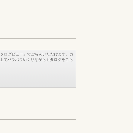
タログビュー」でごらんいただけます。カ
b上でパラパラめくりながらカタログをごら