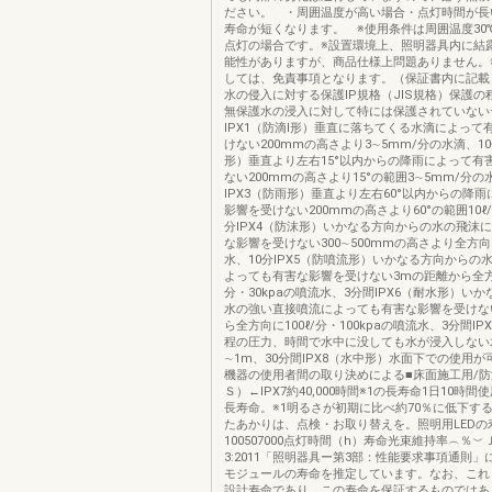
ださい。 ・周囲温度が高い場合・点灯時間が長
寿命が短くなります。 ※使用条件は周囲温度30℃
点灯の場合です。※設置環境上、照明器具内に結
能性がありますが、商品仕様上問題ありません。
しては、免責事項となります。（保証書内に記載
水の侵入に対する保護IP規格（JIS規格）保護の
無保護水の浸入に対して特には保護されていない
IPX1（防滴Ⅰ形）垂直に落ちてくる水滴によって
けない200mmの高さより3∼5mm/分の水滴、10
形）垂直より左右15°以内からの降雨によって有
ない200mmの高さより15°の範囲3∼5mm/分の
IPX3（防雨形）垂直より左右60°以内からの降
影響を受けない200mmの高さより60°の範囲10ℓ
分IPX4（防沫形）いかなる方向からの水の飛沫
な影響を受けない300∼500mmの高さより全方向に
水、10分IPX5（防噴流形）いかなる方向からの
よっても有害な影響を受けない3mの距離から全方向に
分・30kpaの噴流水、3分間IPX6（耐水形）い
水の強い直接噴流によっても有害な影響を受けな
ら全方向に100ℓ/分・100kpaの噴流水、3分間I
程の圧力、時間で水中に没しても水が浸入しない
∼1m、30分間IPX8（水中形）水面下での使用
機器の使用者間の取り決めによる■床面施工用/
Ｓ）←IPX7約40,000時間※1の長寿命1日10時間
長寿命。※1明るさが初期に比べ約70％に低下する
たあかりは、点検・お取り替えを。照明用LEDの
100507000点灯時間（h）寿命光束維持率︵％︶ＪＩ
3:2011「照明器具ー第3部：性能要求事項通則
モジュールの寿命を推定しています。なお、これ
設計寿命であり、この寿命を保証するものではあ