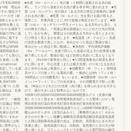
5°¥30,000消
■光束（lm・ルーメン）光の量（１秒間に放射される光の総
φ100] 埋込み
和）。ランプから放射される光の量を表す時に使われます。■光
パネル:強化ガラ
度（cd・カンデラ）光の強さ（ある方向の単位立体角内に放射
みベース付（材
される光の量）。■照度（lx・ルクス）光を受ける面の明るさ。
●固有エネルギー
場所ごと、作業内容ごとにJISで規格が制定されています。■輝
、砂利を敷くな
度（cd/㎡・カンデラパー平方メートル）ある方向から見た、も
がかかる場所で
のの輝きの強さ。＊照度は単位面積あたりにどれだけ光が到達
期値の70%に低
しているかを表し、輝度はその結果ある方向から見たときどれ
0%に低下す
だけ明るく見えるかを表します。■色温度（K・ケルビン）光源
さが50%以
の光色を数値で表したもの。赤みがかった色ほど数値が低く、
率は50%時
青みがかった色ほど高い数値に。■演色性：平均演色評価数
識照明器具の
（Ra・アールエー）光源で照らした色彩の見え方の忠実度を数
おいても安心し
値で表したもの。数値が低いほど自然な色合いに見えなくなり
Ｓ規格）に基
ます。（Ra100で基準光と同じ）■1/2照度角集光の程度を表す
national
のに用います。中心光度（または最大光度）の1/2になる左右2
議が規定している器
点と光中心を結ぶ角度のこと。■消費電力（W・ワット）照明器
社団法人・日
具やランプの使っている電気の量。一般的にはWh（ワット時・
関わる性能とし
1時間あたりの消費電力）をいいます。■消費効率（lm/W・ルー
JEM1030-
メンパーワット）ランプの全光束を、その消費電力で割った数
格に基づいた防
値。1Wあたりどれだけの光束（光の量）を得られるかを示すも
る場合は、右表
ので、値が大きいほど効率がよいものです。
105-
1000K12510205010020050010002000照度ルクス（光源の種
」の中で、一般照
類）ろうそく焚き火・松明電球色蛍光灯シリカ電球ハロゲン電
の定義は“照明
球白色蛍光灯温白色蛍光灯昼白色蛍光灯昼光色蛍光灯
ＥＤモジュー
2000K3000K4000K5000K色温度ケルビン6000K7000K暑苦しい
光束が点灯初
暖かみやすらぎや［住宅のあかり］［事務所のあかり］やわら
間のいずれか
ぎさわやか寒々しい陰鬱な覚醒快活清潔用語解説色温度色温度
照明器具には寿
と人間心理効果高色温度の光は、比較的、高照度のときの方が
観に異常がなく
快適と感じ、低色温度の光は、比較的、低照度のときの方が快
・交換してく
適と感じます。プランニングなどで必要になる専門用語の解説