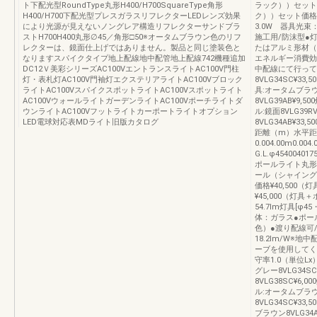
ト下配光型RoundType丸形H400/H700SquareType角形
ラック））セット価
H400/H700下配光型プレスガラスリフレクターLEDレンズ効果
ク））セット価格
により光源が見えないノングレア構造リフレクターサンドブラ
3.0W 器具光束：
ストH700H400丸形∅45／角形□50※オータムブラウン色のリフ
施工用/防沫型●
レクターは、鏡面仕上げではありません。製品と同じ塗装色と
たはアルミ形材（
なりますスパイクタイプ地上配線地中配管地上配線742機種追加
エネルギー消費効率
DC12Ｖ美彩シリーズAC100VエントランスライトAC100V門柱
中配線にて行って
灯・表札灯AC100V門袖灯エクステリアライトAC100Vブロック
8VLG34SC¥33
ライトAC100VスパイクスポットライトAC100Vスポットライト
具:オータムブラウン
AC100VウォールライトガーデンライトAC100Vポーチライトダ
8VLG39AB¥9,
ウンライトAC100Vフットライトカーポートライトオプション
ル:鏡面8VLG39R
LED電球対応表MDライト旧版カタログ
8VLG34AB¥33,
距離（m）水平距
0.004.00m0.00
G.L.φ4540040
ポールライト丸形/
ール（シャイング
価格¥40,500
¥45,000（灯
54.7lm灯具[φ
体：ガラス●ポー
色）●渡り配線可
18.2lm/W※
ーブを使用してく
守率1.0（単位Lx）
グレー8VLG34S
8VLG38SC¥6,
ル:オータムブラウン
8VLG34SC¥33,
ブラウン8VLG34