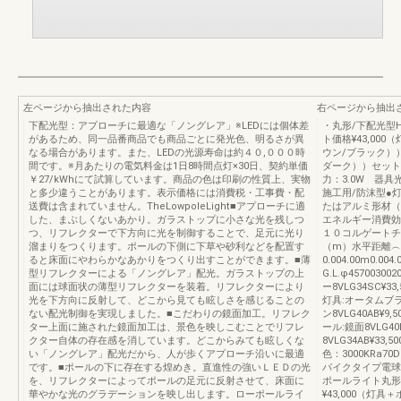
左ページから抽出された内容
右ページから抽出
下配光型：アプローチに最適な「ノングレア」※LEDには個体差
・丸形/下配光型H
があるため、同一品番商品でも商品ごとに発光色、明るさが異
ト価格¥43,00
なる場合があります。また、LEDの光源寿命は約４０,０００時
ウン/ブラック））
間です。※月あたりの電気料金は1日8時間点灯×30日、契約単価
ダーク））セット
￥27/kWhにて試算しています。商品の色は印刷の性質上、実物
力：3.0W 器具光
と多少違うことがあります。表示価格には消費税・工事費・配
施工用/防沫型●
送費は含まれていません。TheLowpoleLight■アプローチに適
たはアルミ形材（
した、まぶしくないあかり。ガラストップに小さな光を残しつ
エネルギー消費効率
つ、リフレクターで下方向に光を制御することで、足元に光り
１０コルゲートチ
溜まりをつくります。ポールの下側に下草や砂利などを配置す
（m）水平距離︵m
ると床面にやわらかなあかりをつくり出すことができます。■薄
0.004.00m0.0
型リフレクターによる「ノングレア」配光。ガラストップの上
G.L.φ4570030
面には球面状の薄型リフレクターを装着。リフレクターにより
ー8VLG34SC¥3
光を下方向に反射して、どこから見ても眩しさを感じることの
灯具:オータムブラウ
ない配光制御を実現しました。■こだわりの鏡面加工。リフレク
ン8VLG40AB¥9
ター上面に施された鏡面加工は、景色を映しこむことでリフレ
ール:鏡面8VLG4
クター自体の存在感を消しています。どこからみても眩しくな
8VLG34AB¥33,
い「ノングレア」配光だから、人が歩くアプローチ沿いに最適
色：3000KRa7
です。■ポールの下に存在する煌めき。直進性の強いＬＥＤの光
パイクタイプ電球色：
を、リフレクターによってポールの足元に反射させて、床面に
ポールライト丸形
華やかな光のグラデーションを映し出します。ローポールライ
¥43,000（灯