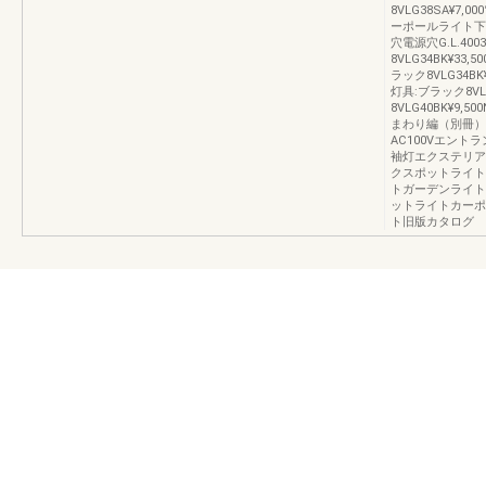
8VLG38SA¥7,
ーポールライト下配
穴電源穴G.L.4003
8VLG34BK¥33,
ラック8VLG34BK¥
灯具:ブラック8VLG
8VLG40BK¥9
まわり編（別冊）UK
AC100Vエントラ
袖灯エクステリアラ
クスポットライトA
トガーデンライトA
ットライトカーポ
ト旧版カタログ