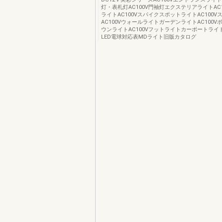
灯・表札灯AC100V門袖灯エクステリアライトAC
ライトAC100VスパイクスポットライトAC100
AC100VウォールライトガーデンライトAC100
ウンライトAC100Vフットライトカーポートライ
LED電球対応表MDライト旧版カタログ