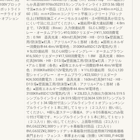
100Vブロック
らか具器581976lx352313.5シンプルラインライト2313.56.5取付
Vスポットライト
寸法●ホルダー部品（2コ入り）60∼120ｍｍ以上※40ｍｍ※以上
Vポーチライトダ
60（55）ｍｍ※23ｍｍコンクリート平板コンクリートブロック
トオプション
仕上げ材階段施工イメージモルタル砂利・土※照明器具が目立ち
にくい寸法に仕上げてください。●連結用※最大連結距離：4.8m
まで。12V美彩（Bisai）入力側連結用 SLC-L30型シャイング
レー・オータムブラウン¥10,500クリエダーク¥11,500消費電
力：0.9W 器具光束：40lm灯具[W298・H8・D13.5]●壁面施工
用/防沫型●灯具：アクリル+アルミ形材（各色）●固有エネルギ
ー消費効率44.4lm/W電球色：3100KRa85DC12V電気代/月：
￥5LED連結用 SLC-L60型シャイングレー・オータムブラウン
¥16,500クリエダーク¥17,500消費電力：1.8W 器具光束：80lm
灯具[W586・H8・D13.5]●壁面施工用/防沫型●灯具：アクリル
+アルミ形材（各色）●固有エネルギー消費効率44.4lm/W電球
色：3100KRa85DC12V電気代/月：￥11LED連結用 SLC-L120
型シャイングレー・オータムブラウン¥23,500クリエダーク
¥24,500消費電力：3.6W 器具光束：160lm灯具[W1162・H8・
D13.5]●壁面施工用/防沫型●灯具：アクリル+アルミ形材（各
色）●固有エネルギー消費効率44.4lm/W電球色：
3100KRa85DC12V電気代/月：￥23LED入力側出力側3616.519.5
シンプルラインライト24.519.5取付寸法3634.539.517シンプルラ
インライト34.5取付寸法シンプルラインライトオプション※シン
プルラインライト１本に対して１セット（２コ入り）拾い出し
てください。※樹ら楽ステージ幕板A、デッキDS幕板Aにのみ取
り付け可能です。※シンプルラインライト１本に対して１セット
（２コ入り）拾い出してください。上面取付部品（2コ入り）
8VLG62ZZ¥2,300ウッドデッキ幕板取付部品（2コ入り）
8VLG63ZZ¥2,300ウッドデッキ幕板取付部品使用例729規格価格
表門まわり・フェンス・車庫まわり編（別冊）UK1000_P.442新