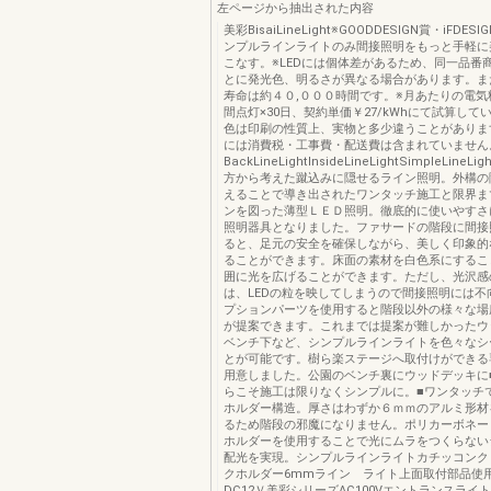
左ページから抽出された内容
美彩BisaiLineLight※GOODDESIGN賞・iFDE
ンプルラインライトのみ間接照明をもっと手軽に
こなす。※LEDには個体差があるため、同一品番
とに発光色、明るさが異なる場合があります。また
寿命は約４０,０００時間です。※月あたりの電気
間点灯×30日、契約単価￥27/kWhにて試算して
色は印刷の性質上、実物と多少違うことがありま
には消費税・工事費・配送費は含まれていません
BackLineLightInsideLineLightSimpleLin
方から考えた蹴込みに隠せるライン照明。外構の
えることで導き出されたワンタッチ施工と限界ま
ンを図った薄型ＬＥＤ照明。徹底的に使いやすさ
照明器具となりました。ファサードの階段に間接
ると、足元の安全を確保しながら、美しく印象的
ることができます。床面の素材を白色系にするこ
囲に光を広げることができます。ただし、光沢感
は、LEDの粒を映してしまうので間接照明には不
プションパーツを使用すると階段以外の様々な場
が提案できます。これまでは提案が難しかったウ
ベンチ下など、シンプルラインライトを色々なシ
とが可能です。樹ら楽ステージへ取付けができる
用意しました。公園のベンチ裏にウッドデッキに
らこそ施工は限りなくシンプルに。■ワンタッチ
ホルダー構造。厚さはわずか６ｍｍのアルミ形材
るため階段の邪魔になりません。ポリカーボネー
ホルダーを使用することで光にムラをつくらない
配光を実現。シンプルラインライトカチッコンク
クホルダー6mmライン ライト上面取付部品使用
DC12Ｖ美彩シリーズAC100VエントランスライトA