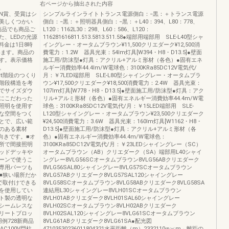
右ページから抽出された内容
SIGN賞、受賞はシ
シンプルラインライトトランス電源側白：−黒：＋トランス電源
美しくつかい
側白：−黒：＋照明器具側白：−黒：＋L40：394、L80：778、
商品でも商品ご
L120：1162L30：298、L60：586、L120：
、LEDの光源
116281616811.513.5813.511.58●端部用端部用 SLE-L40型シャ
料金は1日8時
イングレー・オータムブラウン¥11,500クリエダーク¥12,500消
います。商品の
費電力：1.2W 器具光束：54lm灯具[W394・H8・D13.5]●壁面
す。表示価格
施工用/防沫型●灯具：アクリル+アルミ形材（各色）●固有エネ
。
ルギー消費効率44.4lm/W電球色：3100KRa85DC12V電気代/
eLight階段のつくり
月：￥7LED端部用 SLE-L80型シャイングレー・オータムブラ
階段構造を考
ウン¥17,500クリエダーク¥18,500消費電力：2.4W 器具光束：
でサイズダウ
107lm灯具[W778・H8・D13.5]●壁面施工用/防沫型●灯具：アク
にこだわった
リル+アルミ形材（各色）●固有エネルギー消費効率44.4m/W電
照明を使用す
球色：3100KRa85DC12V電気代/月：￥15LED端部用 SLE-
な空間をつく
L120型シャイングレー・オータムブラウン¥23,500クリエダーク
とで、広い範
¥24,500消費電力：3.6W 器具光束：160lm灯具[W1162・H8・
のある素材
D13.5]●壁面施工用/防沫型●灯具：アクリル+アルミ形材（各
向きです。■オ
色）●固有エネルギー消費効率44.4m/W電球色：
所で間接照明
3100KRa85DC12V電気代/月：￥23LEDシャイングレー（SC）
ッドデッキや
オータムブラウン（AB）クリエダーク（SA）端部用L40シャイ
ーンで使うこ
ングレー8VLG56SCオータムブラウン8VLG56ABクリエダーク
専用パーツも
8VLG56SAL80シャイングレー8VLG57SCオータムブラウン
■狭い場所だか
8VLG57ABクリエダーク8VLG57SAL120シャイングレー
で取付けできる
8VLG58SCオータムブラウン8VLG58ABクリエダーク8VLG58SA
を使用してい
連結用L30シャイングレー8VLH01SCオータムブラウン
ト製の透明な
8VLH01ABクリエダーク8VLH01SAL60シャイングレー
シームレスな
8VLH02SCオータムブラウン8VLH02ABクリエダーク
リートブロッ
8VLH02SAL120シャイングレー8VLG61SCオータムブラウン
例728新商品
8VLG61ABクリエダーク8VLG61SA●配光図
C100V門柱
47103530236011804321水平距離（m）2332110φ︶m︵離距の