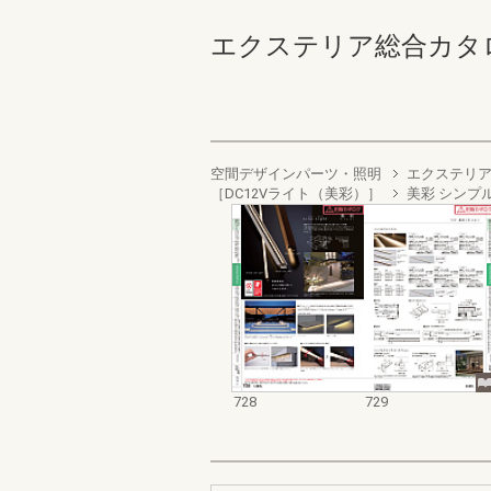
エクステリア総合カタログ2022
空間デザインパーツ・照明
エクステリア
［DC12Vライト（美彩）］
美彩 シンプ
728
729