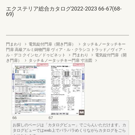
エクステリア総合カタログ2022-2023 66-67(68-
69)
門まわり
電気錠付門扉（開き門扉）
タッチ＆ノータッチキー
門扉 高級アルミ鋳物門扉 ヴィア・ル・クラシコ トラッド／ヴィア・
ル・デコ クインセ／ドゥビネット
門まわり
電気錠付門扉（開
き門扉）
タッチ＆ノータッチキー門扉 寸法図
66
67
お探しのページは「カタログビュー」でごらんいただけます。カ
タログビューではweb上でパラパラめくりながらカタログをごら