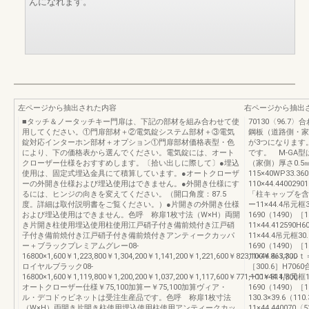
んになれます。
左ページから抽出された内容
右ページから抽出
■タッチ＆ノータッチキー門扉は、下記の部材を組み合わせて使
70130〈96.7〉
用してください。①門扉部材＋②電気錠システム部材＋③電気
鋼板（道路側・家側
錠対応インターホン部材＋オプション①門扉部材価格表型・色
が3つになります。
により、下の価格表から選んでください。電気錠には、オート
です。 M-GA
クローザー仕様をおすすめします。〔拾い出しに際して〕●埋込
（家側）厚さ0.5㎜
使用は、固定式埋込金具にて積算しています。●オートクローザ
115×40WP33.3
ーの外開き仕様および埋込使用はできません。●外開き仕様にす
110×44.44002
るには、ヒンジの向きを変えてください。（開口角度：87.5
「柱キャップを含む
度。詳細は取付説明書をご覧ください。）●片開きの外開き仕様
ー11×44.4吊元框3
および埋込使用はできません。色呼 称扉1枚寸法（W×H）両開
1690（1490）
き片開き柱使用埋込使用柱使用江戸硝子付き備前焼付き江戸硝
11×44.412590
子付き備前焼付き江戸硝子付き備前焼付きアンティークカッパ
11×44.4吊元框30.
ー＋ブラックプレミアムグレー08-
1690（1490
16800×1,600￥1,223,800￥1,304,200￥1,141,200￥1,221,600￥823,100￥863,300
11×44.4パネルｔ＝
ロイヤルブラック08-
［300.6］H70
16800×1,600￥1,119,800￥1,200,200￥1,037,200￥1,117,600￥771,100￥811,300
ー11×44.4吊元框1
オートクローザー仕様￥75,100加算ー￥75,100加算ヴィア・
1690（1490
ル・デコドゥビネットは受注生産品です。色呼 称扉1枚寸法
130.3×39.6（11
（W×H）両開き片開き柱使用埋込使用柱使用アンティークカッ
11×44.44007