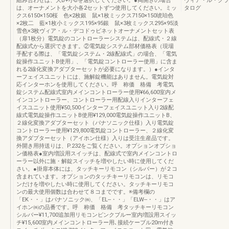
組み合わせは、大B+小Bを選択してください。●両開きの場合
ヴィア・ル・クラ
は、オーナメントを大小各2セットずつ使用してください。ミッ
タログ
クス6150×150桜 色×2枚銀 鼠×1枚ミックス7150×150琥珀色
×2枚二 藍×1枚小ミックス195×95銀 鼠×3枚ミックス295×95淡
雪色×3枚ヴィア・ル・デコドゥビネットオーナメントセット表
（扉1枚分）電気錠のコントローラーシステムは、配線式・２線
配線式から選択できます。②電気錠システム部材価格表（現場
手配する際は、「電気錠システム・2線配線式」の場合、「電気
錠操作ユニットB使用」、「電気錠コントローラー使用」に含ま
れる2線化変換アダプターセットが必要になります。）●インタ
ーフェイスユニットには、施解錠機能はありません。電気錠対
応インターホンを使用してください。呼 称価 格備 考電気
錠システム配線式室内メインコントローラー使用¥66,600室内メ
インコントローラー、コントローラー用配線入りインターフェ
イスユニット使用¥50,500インターフェイスユニット入り2線配
線式電気錠操作ユニットB使用¥129,000電気錠操作ユニットB、
２線化変換アダプターセット（パナソニック仕様）入り電気錠
コントローラー使用¥129,800電気錠コントローラー、２線化変
換アダプターセット（アイホン仕様）入りは受注生産品です。
外開き用持送りは、P.232をご覧ください。オプションオプショ
ン価格表●室内増設用スイッチは、配線式で室内メインコントロ
ーラー以外に施・解錠スイッチを増やしたい時に使用してくだ
さい。●掛扉本体には、タッチキーリモコン（シルバー）が２コ
含まれています。オプションのタッチキーリモコンは、リモコ
ンだけを増やしたい時に使用してください。タッチキーリモコ
ンの最大使用個数は合わせて８コまでです。※備考欄の
「EK・・」はパナソニック㈱、「EL--・・」「ELW--・・」はア
イホン㈱の品番です。呼 称価 格備 考タッチキーリモコン
シルバー¥11,700追加用リモコンピンクブルー室内増設用スイッ
チ¥15,600室内メインコントローラー用､接続ケーブル20m付き