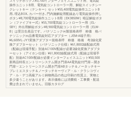
スイッチボックス¥3,700インターフェイスユニット用、電気錠
操作ユニットB用、電気錠コントローラー用、解錠スイッチシー
クレットキー（テンキー）セット¥55,400電気錠操作ユニットB
用､埋込BOX､カバー付き､門内施解錠用配線あり電気錠操作押し
ボタン¥8,700電気錠操作ユニットB用［EK3850W］暗証解錠ボタ
ン（ファイブキー式）¥55,700電気錠コントローラー用［EL-
5BY］外出用解錠ボタン¥8,900電気錠コントローラー用［ELW-
B］は受注生産品です。パナソニック㈱製規格表呼 称価 格パ
ナソニック㈱品番電気錠対応アダプター（JEM-A端子用）
¥6,600VL-JY1変換アダプター規格表呼 称価 格備 考2線化変
換アダプターセット（パナソニック仕様）¥61,8002線配線式用
（配線は現場手配）別途AC100V配線が必要2線化変換アダプタ
ーセット（アイホン仕様）¥61,8002線配線式用（配線は現場手
配）別途AC100V配線が必要インターフェイスユニット¥50,500
新商品特長エントリーシステム開き門扉AA電気錠付門扉︵開き
門扉︶エントリーシステム開き門扉ABタッチ＆ノータッチキー
プレミエスタッチ＆ノータッチキーヴィア・ル・クラシコヴィ
ア・ル・デコ高級アルミ鋳物商品の色は印刷の性質上、実物と
多少違うことがあります。表示価格には消費税・工事費・配送
費は含まれていません。旧版カタログ