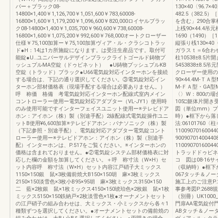
パー＋ブラック08-
130×40〈96.7×
14800×1,400￥1,126,700￥1,051,600￥783,60008-
482.5（382.5
16800×1,600￥1,179,200￥1,096,600￥820,000ロイヤルブラッ
を含む」290合掌框1
ク08-14800×1,400￥1,035,700￥960,600￥738,60008-
上桟90×44.4吊元框
16800×1,600￥1,075,200￥992,600￥768,000オートクローザー
1690（1490）［
仕様￥75,100加算ー￥75,100加算ヴィア・ル・クラシコトラッ
縦張り桟130×40〈96
ド●H：14は1カ所施錠になります。は受注生産品です。取付可
ガラスｔ＝6合わせ
能錠●U…ユニバーサルデザインブラックライトゴールド鋳物プ
柱10538±8.5
ッシュプルMA空錠（ドゥビネット） ●U鋳物プッシュプルKB
5453838±8.5吊
空錠（トラッド）ブラック●U66電気錠対応インターホンを接続
クローザー使用の場
する場合は、下記の通り選択してください。③電気錠対応イン
90×44.4M-Ｔ
ターホン部材価格表（現場手配する場合は必要ありません。）
M-ＦＡ型・GA型
呼 称価 格備 考電気錠対応インターホン配線式室内メイン
〈〉W：800の場
コントローラー使用ー電気錠対応アダプター（VL-JY1）使用時
105□躯体片開き受
のみ使用可能ですインターフェイスユニット使用ー※テレビドア
図（単位mm）プ
ホン：アイホン（株）製（別途手配）2線配線式電気錠操作ユニ
時）●框下から落
ットB使用¥6,600加算※テレビドアホン：パナソニック（株）製
法:06101760
（下記参照・別途手配）、電気錠対応アダプター電気錠コント
11009070160
ローラー使用ー※テレビドアホン：アイホン（株）製（別途手
90090701400
配）インターホンは、P.517をご覧ください。※インターホンの
110090701600440
価格は含まれておりません。●②電気錠システム部材価格表に対
トラッドドゥビネ
応した欄の金額を加算してください。＋呼 称寸法（W×H）セ
コ 図は08-16
ット内容呼 称寸法（W×H）セット内容江戸硝子大ミックス
（収納時）●框下
1150×150銀 鼠×3枚備前焼大B150×150胡 麻×3枚ミックス
067タッチ＆ノ
2150×150淡雪色×3枚小B95×95胡 麻×3枚ミックス3150×150
施工上のご注意P.2
二 藍×2枚銀 鼠×1枚ミックス4150×150琥珀色×2枚銀 鼠×1枚
事参考図P.26
ミックス5150×150鉄納戸×2枚淡雪色×1枚●オーナメントセット
（別冊）UK100
の江戸硝子の組み合わせは、大ミックス・小ミックスから各々1
門扉AA電気錠付
種類ずつを選択してください。●オーナメントセットの備前焼の
ABタッチ＆ノー