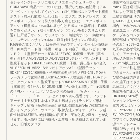
表シャイングレークリエモカクリエダークチェリーウッド
使用する場合標準
SCRASAWP商品コードの□□には、選択した色の色記号（アル
mm）図は逆T形
ファベット）を入れてください。●取付可能ポストフラット横型
況により下端を切
ポスト（前入れ前取り出し仕様）、エクスポストグレイス、エ
上壁貫通納まりの
クスポストプレイン（前入れ前取り出し仕様）、エクスポスト
し500500あり6
アクシィ横型ポスト※本体に取り付けるポストの詳細は、P.688
場合、それぞれの
をご覧ください。●取付可能サイン（ウィルモダンスリムと共
電源ユニットの拾
通）江戸硝子サイン、ガラスサイン、備前焼サイン、鋳物サイ
ケーブルをコンク
ン、ステンレスサイン※本体に取り付けるサインの詳細は、
配管部材（PF管
P.689をご覧ください。は受注生産品です。インターホン価格表
子のみ）●859∼
呼 称商品コード価 格備 考セット内容子 機テレビドアホ
気工事は必ず電気
ンＰ２：７型親子セット8DKA14ZZ¥60,100親機・子機（露出
りで、アーチ柱を
型）各1台入VL-SVE310KLVL-SVE310KLテレビドアホンＰ１：２
埋め込み部分を切
型親子セット8DKA13ZZ¥35,800親機・子機（露出型）各1台入
200mm以上に
VL-SE30KLVL-V522L-SテレビドアホンA2：4型親子セット
合、アーチ柱を壁
8DKB14ZZ¥60,100親機・子機(露出型)各1台入WS-24BJT-DAカ
できません。●壁
ラーカメラ付玄関子機8DKB16ZZ¥34,700増設用子機JT-DAテレ
び壁の基礎の厚さ
ビドアホンＡ１：２型親子セット8DKB13ZZ¥35,800親機・子機
への施工はできま
（露出型）各1台入JS-12EJS-12E〔拾い出しに際して〕●備考欄
み施工してくださ
の「VL-・・・」はパナソニック㈱の品番、「WS-・・・」
格価格表門まわり
「JT-・・・」「JS-・・」はアイホン㈱の品番です。フラット
UK1000_P.
アーチ【主要材質】本体：アルミ形材またはラッピング形材
シャイングレーク
キャップ：樹脂〈受注生産品〉耐風圧強度風速34m/秒相当新商
電力DC１２Vト
品ラインアップパーツユニット取付方法デザイナーズパーツ断
8VLP29ZZ¥1
面性能表666商品の色は印刷の性質上、実物と多少違うことがあ
8VLP74ZZ¥13,
ります。表示価格には消費税・工事費・配送費は含まれていま
でプラグレス8VL
せん。旧版カタログ
源ユニット25W（プ
回路25Wまでト
8VLP72AB¥15
8VLP72SA-¥