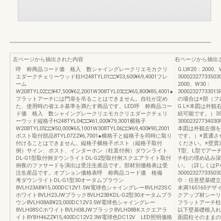
左ページから抽出された内容
右ページから抽出
呼 称商品コード価 格入 数シャイングレークリエモカクリ
G.LW20：2000、
エダークチェリーウッド柱H248TYL01□□¥53,600¥69,4001フレ
30002327733503
ーム
2000、W30：
W208TYL02□□¥47,500¥62,2001W308TYL03□□¥65,800¥85,4001●
30002327733015
フラットアーチには門扉を吊ることはできません。自社が定め
の場合は※部（フ
た、使用時の省エネ基準を満たす商品です。LED呼 称商品コー
G.L※本図は外
ド価 格入 数シャイングレークリエモカクリエダークチェリ
続可能です。）350
ーウッド縦格子H248TYL04□□¥61,000¥79,3001横格子
30002327734030
W208TYL05□□¥50,000¥65,1001W308TYL06□□¥69,400¥90,2001
本図は外観左側を
ポスト取付部品8TYL07ZZ¥6,7001●横格子と縦格子を同時に取り
です。）※貫通さ
付けることはできません。縦格子横格子ポスト（縦格子取付
ください。※壁貫
例）サイン、ポスト、インターホン（柱直付例）ダウンライト
T型、L型でアー
DL-G1型取付例ダウンライトDL-G2型取付例スクエアライト取付
チ柱の埋め込み深
例夜のファサードを演出は受注生産品です。部材別価格表は受
い。（詳しくはP.
注生産品です。オプション価格表呼 称商品コード価 格備
300023277335
考ダウンライトDL-G1型30オータムブラウン
巾：任意壁基礎立ち上
8VLH23AB¥15,000DC12V1.5W電球色シャイングレー8VLH23SC
未満165165デ
ホワイト8VLH23JWブラック8VLH23BKDL-G2型30オータムブラ
クアップ材シーリ
ウン8VLH08AB¥23,000DC12V3.5W電球色シャイングレー
フラットアーチ柱
8VLH08SCホワイト8VLH08JWブラック8VLH08BKスクエアラ
以下壁基礎根入れ
イト8YBH46ZZ¥15,400DC12V2.3W電球色DC12V LED照明価格
面図柱そのままの