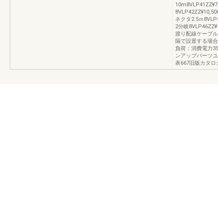
10m8VLP41ZZ
8VLP42ZZ¥10
ネクタ2.5ｍ8VLP4
2分岐8VLP46ZZ
渡り配線ケーブル1.
隔で設置する場合に
負荷：消費電力3
ンアップパーツユ
表667旧版カタロ