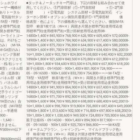
ッシュホワイ
■タッチ＆ノータッチキー門扉は、下記の部材を組み合わせて使
クローザー機構付
用してください。①門扉部材（①−1門扉部材 ＋①−2門扉
ありトータル
部材 ）＋②電気錠 システム部材＋③電気錠対応 イン
）電気錠付タッ
ターホン部材＋オプション個別共通選択①−1門扉部材 価
FA型・FB型・
格表型・色により、下の価格表から選んでください。個別M-FA
両開き標準門柱使
型呼 称扉1枚寸法（W×Ｈ）両開き片開き標準門柱使用埋込使
両開き標準門柱
用標準門柱使用標準門柱+受け部材使用埋込使用08-
ルバーライトゴー
14800×1,400￥845,900￥768,900￥626,900￥609,400￥572,00009-
、P.67をご
14900×1,400￥861,900￥784,900￥634,900￥617,400￥580,00008-
み）（M-YA
16800×1,600￥875,700￥796,800￥644,800￥626,400￥588,20009-
M-GA型のみ）
16900×1,600￥891,700￥812,800￥652,800￥634,400￥596,20010-
ラッピング形材
16※1,000×1,600￥903,700￥824,800￥658,800￥640,400￥602,20009-
エラスククリエモ
18900×1,800￥921,600￥840,500￥670,800￥651,800￥612,20010-
・桟/柱シャイ
18※1,000×1,800￥934,600￥853,500￥676,800￥657,800￥618,200
FB型）パネル部
親子仕様05・09-14500・900×1,400￥801,900￥724,900ーーー
ル部（道路側）
05・09-16500・900×1,600￥833,700￥754,800ーーーM-TA型・
材パネル部（家
TB型・YA型呼 称扉1枚寸法（W×Ｈ）両開き片開き標準門柱使
型）パネル部
用埋込使用標準門柱使用標準門柱+受け部材使用埋込使用08-
チュラルシルバ
14800×1,400￥941,900￥864,900￥674,900￥657,400￥620,00009-
把手ライトゴー
14900×1,400￥953,900￥876,900￥680,900￥663,400￥626,00008-
形材シリンダ
16800×1,600￥971,700￥892,800￥692,800￥674,400￥636,20009-
YA型のみ）合
16900×1,600￥984,700￥905,800￥698,800￥680,400￥642,20010-
小窓（M-FB型
16※1,000×1,600￥998,700￥919,800￥705,800￥687,400￥649,20009-
み）―半透明
18900×1,800￥1,013,600￥932,500￥716,800￥697,800￥658,20010-
900・
18※1,000×1,800￥1,030,600￥949,500￥724,800￥705,800￥666,200
0・1,640・
親子仕様05・09-14500・900×1,400￥894,900￥817,900ーーー
取り付きません。
05・09-16500・900×1,600￥925,700￥846,800ーーーM-KA型
※2W500mm以下
（オータムブラウン、シャイングレー、マイルドブラック色）
呼 称扉1枚寸法（W×Ｈ）両開き片開き標準門柱使用埋込使用
m※3W600mm以
標準門柱使用標準門柱+受け部材使用埋込使用08-