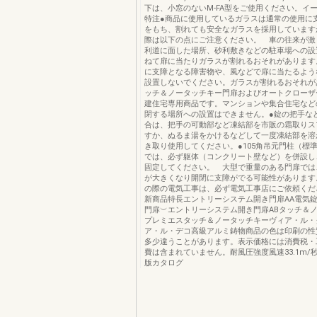
下は、小窓のないM-FA型をご使用ください。イ
特注●商品に使用しているガラスは通常の使用に
をもち、割れても安全なガラスを採用しています
際は以下の点にご注意ください。 車の往来が激
利道に面した場所、砂利敷きなどの駐車場への設
ねて扉に当たりガラスが割れるおそれがあります
に支障となる障害物や、風などで扉に当たるよう
設置しないでください。ガラスが割れるおそれが
ッチ＆ノータッチキー門扉およびオートクローザ
建住宅専用商品です。マンションや集合住宅など
閉する場所への設置はできません。●錠の把手な
合は、把手の可動部など凍結部を市販の霜取りス
すか、ぬるま湯をかけるなどして一度凍結部を溶
き取り使用してください。●105角吊元門柱（標
では、必ず躯体（コンクリート壁など）を併設し
固定してください。 大型で重量のある門扉では
が大きくなり開閉に支障がでる可能性があります
の際の電気工事は、必ず電気工事店にご依頼くだ
新商品特長エントリーシステム開き門扉AA電気
門扉︶エントリーシステム開き門扉ABタッチ＆
プレミエスタッチ＆ノータッチキーヴィア・ル・
ア・ル・デコ高級アルミ鋳物商品の色は印刷の性
多少違うことがあります。表示価格には消費税・
費は含まれていません。耐風圧強度風速33.1m/
版カタログ