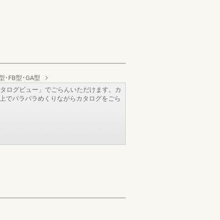
･FB型･GA型
タログビュー」でごらんいただけます。カ
b上でパラパラめくりながらカタログをごら