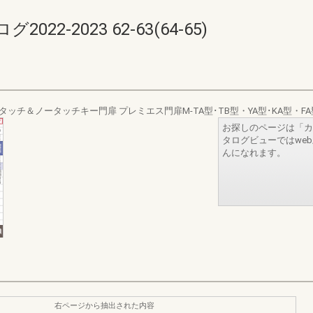
2-2023 62-63(64-65)
タッチ＆ノータッチキー門扉 プレミエス門扉M-TA型･TB型・YA型･KA型・FA型
お探しのページは「カ
タログビューではwe
んになれます。
右ページから抽出された内容