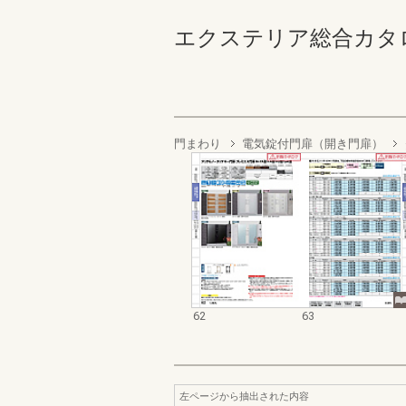
エクステリア総合カタログ202
門まわり
電気錠付門扉（開き門扉）
62
63
左ページから抽出された内容