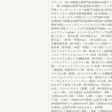
ブラック 08--16両開き標準門柱使用M-GA型ア
ト 08--16両開き標準門柱使用M-GA型オート
門扉シリンダーシリンダー錠親子仕様左右の区別
デザインサイズ特注可能両面模様（M-GA型除く
チ＆ノータッチキー門扉プレミエス門扉M-YA型・
GA型08--16両開き標準門柱使用M-FA型08--16
用M-FB型シャイングレー＋クリエラスク08--16
使用M-YA型プッシュプルPU空錠取付可能錠シ
ルドブラック●U●U…ユニバーサルデザイン寸法図は
覧ください。受注生産（M-YA型のみ）（M-YA型の
型のみ）（M-FA・FB型のみ）（M-GA型のみ）（
主要材質本体（M-YA型）パネル部アルミ形材+
色本体（M-YA型・FA型・FB型）パネル部クリ
カクリエダークシルバー―框・桟/柱アルミ形材框
ングレーナチュラルシルバーF―本体（M-FA型・
ポリエステル系エリオ鋼板本体（M-GA型）パネ
―ブラックアッシュホワイト框・桟/柱アルミ形
側）―メタリックブラックシルバー本体（M-GA
（道路側）熱処理ガラス框・桟/柱―ブラックナ
ーFパネル部（家側）ポリエステル系エリオ鋼板
ルドシルバーブラックシルバー框・桟/柱アルミ
ー・サムターンシャイングレー採光パネル部（M-
わせガラス採光パネル部（M-YA型のみ）乳白色―
のみ）フロートガラス（複層）小窓（M-FB型の
（カスミ柄）―62【切詰】●YA型W500※1・800・
1,000mm×H1,400・1,440・1,480・1,560・1,60
1,720・1,760・1,800mm※1受扉には把手が
●FA型W450※2∼1,000mm×H1,300∼1,800mm
の受扉には把手が取り付きません。●FB型
W601※3∼1,000mm×H1,400・1,600・1,800m