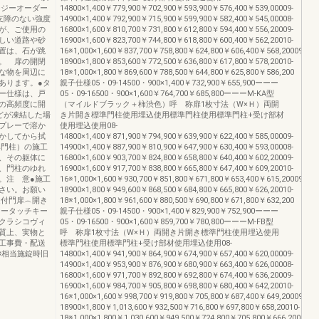
ージーオーダー
14800×1,400￥779,900￥702,900￥593,900￥576,400￥539,00009-
支障のない強度
14900×1,400￥792,900￥715,900￥599,900￥582,400￥545,00008-
が、ご使用の
16800×1,600￥810,700￥731,800￥612,800￥594,400￥556,20009-
しい道路や砂
16900×1,600￥823,700￥744,800￥618,800￥600,400￥562,20010-
置は、石が跳
16※1,000×1,600￥837,700￥758,800￥624,800￥606,400￥568,20009-
。 扉の開閉
18900×1,800￥853,600￥772,500￥636,800￥617,800￥578,20010-
な物を周辺に
18※1,000×1,800￥869,600￥788,500￥644,800￥625,800￥586,200
あります。●タ
親子仕様05・09-14500・900×1,400￥732,900￥655,900ーーー
ー仕様は、戸
05・09-16500・900×1,600￥764,700￥685,800ーーーM-KA型
の高頻度に開
（マイルドブラック＋柿渋色）呼 称扉1枚寸法（W×Ｈ）両開
どが凍結した場
き片開き標準門柱使用埋込使用標準門柱使用標準門柱+受け部材
プレーで溶か
使用埋込使用08-
かしてから拭
14800×1,400￥871,900￥794,900￥639,900￥622,400￥585,00009-
準門柱）の施工
14900×1,400￥887,900￥810,900￥647,900￥630,400￥593,00008-
、その躯体に
16800×1,600￥903,700￥824,800￥658,800￥640,400￥602,20009-
、門柱のゆれ
16900×1,600￥917,700￥838,800￥665,800￥647,400￥609,20010-
。注 意●施工
16※1,000×1,600￥930,700￥851,800￥671,800￥653,400￥615,20009-
さい。お願い
18900×1,800￥949,600￥868,500￥684,800￥665,800￥626,20010-
錠付門扉︵開き
18※1,000×1,800￥961,600￥880,500￥690,800￥671,800￥632,200
ノータッチキー
親子仕様05・09-14500・900×1,400￥829,900￥752,900ーーー
クラシコヴィ
05・09-16500・900×1,600￥859,700￥780,800ーーーM-FB型
質上、実物と
呼 称扉1枚寸法（W×Ｈ）両開き片開き標準門柱使用埋込使用
工事費・配送
標準門柱使用標準門柱+受け部材使用埋込使用08-
秒相当施錠時旧
14800×1,400￥941,900￥864,900￥674,900￥657,400￥620,00009-
14900×1,400￥953,900￥876,900￥680,900￥663,400￥626,00008-
16800×1,600￥971,700￥892,800￥692,800￥674,400￥636,20009-
16900×1,600￥984,700￥905,800￥698,800￥680,400￥642,20010-
16※1,000×1,600￥998,700￥919,800￥705,800￥687,400￥649,20009-
18900×1,800￥1,013,600￥932,500￥716,800￥697,800￥658,20010-
18※1,000×1,800￥1,030,600￥949,500￥724,800￥705,800￥666,200