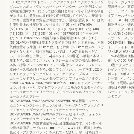
トL-1型エクスポストヴェールエクスポストFSエクスポストハン
サイン・ガラスサ
グスエクスポストグレイスサイン・インターホン・照明ネジ固
濃焼サイン・東京
定可能範囲※ポストによっては投函口とサイン等が干渉する場合
く）・ラフィーネ
があります。発注前に取付け位置を確認してください。現場加
文字ベースサイン
工の為、設置高さの変更は可能ですが、図の設置高さ（※）は取
イン・SUS切り
付説明書上の推奨位置になります。1105（※）(97)(109)
鋳物サイン・鋳込
(66)1085（※）(63)1060（※）(85)(36)(67)(47)1095（※）(48)
イン・チタンサイ
(19)1083（※）(78)(108)1105（※）1387700725（キャップ含
インA/B/C/
む）910812024825560斜線部ネジ固定可能1105（※）(119)
ムサイン・ステン
(58)GL※笠木使用時は笠木をスライドで取り付けするため、本体
DC12V美彩（B
取付位置から片側1000mm程、もう片側に500mm程スペースが
ォールライト・キュ
必要となります。取付方法については、Ｐ.674を参照くださ
型・LPJ-16型・L
い。〔拾い出しに際して〕●[基本タイプの場合]…2梱包：本体＋
LPK35型規格
笠木を拾い出してください。●[フレームタイプの場合]…4梱包：
冊）UK1000_P
本体＋標準フレームW20＋フレーム取付ベースW20＋フレーム
L-1型エクスポ
取付ベース接続部品を拾い出してください。ボード本体：□□ク
レイン・フラット
リエモカクリエダークグレイッシュオークノーブルストーンチ
ポスト ※ポスト
ェリーウッドブリュームメタルブラウンブリュームメタルグレ
ン一覧 ※サイン
ーRASAWNXNWPBANEWBNNEW笠木：■■シャイングレーナチ
一覧 ※照明の詳
ュラルシルバーFホワイトブラッククリエモカクリエダークグレ
照明はP.688・
イッシュオークチェリーウッドブリュームメタルブラウンブリ
パーツユニット取
ュームメタルグレー
カタログ
SCPWJWBKNEWRASAWNWPBANEWBNNEW標準フレーム：
△△シャイングレーナチュラルシルバーFホワイトブラッククリ
エモカクリエダークグレイッシュオークチェリーウッド
SCPWJWBKNEWRASAWNWPフレーム取付ベース：▲▲シャ
イングレーナチュラルシルバーFホワイトブラック
SCPWJWBKNEW部材別価格表は受注生産品です。インターホ
ン価格表商品コードの□□、■■、△△、▲▲には、選択した色の
色記号（アルファベット）を入れてください。呼 称商品コー