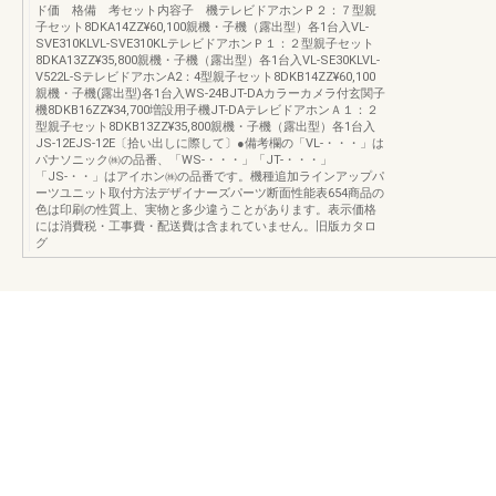
ド価 格備 考セット内容子 機テレビドアホンＰ２：７型親
子セット8DKA14ZZ¥60,100親機・子機（露出型）各1台入VL-
SVE310KLVL-SVE310KLテレビドアホンＰ１：２型親子セット
8DKA13ZZ¥35,800親機・子機（露出型）各1台入VL-SE30KLVL-
V522L-SテレビドアホンA2：4型親子セット8DKB14ZZ¥60,100
親機・子機(露出型)各1台入WS-24BJT-DAカラーカメラ付玄関子
機8DKB16ZZ¥34,700増設用子機JT-DAテレビドアホンＡ１：２
型親子セット8DKB13ZZ¥35,800親機・子機（露出型）各1台入
JS-12EJS-12E〔拾い出しに際して〕●備考欄の「VL-・・・」は
パナソニック㈱の品番、「WS-・・・」「JT-・・・」
「JS-・・」はアイホン㈱の品番です。機種追加ラインアップパ
ーツユニット取付方法デザイナーズパーツ断面性能表654商品の
色は印刷の性質上、実物と多少違うことがあります。表示価格
には消費税・工事費・配送費は含まれていません。旧版カタロ
グ