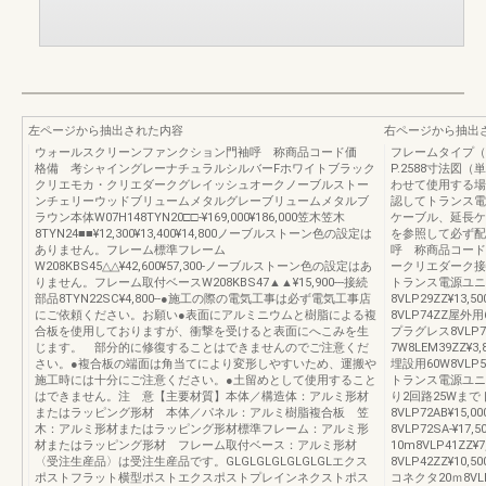
左ページから抽出された内容
右ページから抽出
ウォールスクリーンファンクション門袖呼 称商品コード価
フレームタイプ（
格備 考シャイングレーナチュラルシルバーFホワイトブラック
P.2588寸法図
クリエモカ・クリエダークグレイッシュオークノーブルストー
わせて使用する場
ンチェリーウッドブリュームメタルグレーブリュームメタルブ
認してトランス電
ラウン本体W07H148TYN20□□-¥169,000¥186,000笠木笠木
ケーブル、延長ケ
8TYN24■■¥12,300¥13,400¥14,800ノーブルストーン色の設定は
を参照して必ず配
ありません。フレーム標準フレーム
呼 称商品コード
W208KBS45△△¥42,600¥57,300-ノーブルストーン色の設定はあ
ークリエダーク接
りません。フレーム取付ベースW208KBS47▲▲¥15,900---接続
トランス電源ユニ
部品8TYN22SC¥4,800--●施工の際の電気工事は必ず電気工事店
8VLP29ZZ¥1
にご依頼ください。お願い●表面にアルミニウムと樹脂による複
8VLP74ZZ屋外用
合板を使用しておりますが、衝撃を受けると表面にへこみを生
プラグレス8VLP
じます。 部分的に修復することはできませんのでご注意くだ
7W8LEM39ZZ
さい。●複合板の端面は角当てにより変形しやすいため、運搬や
埋設用60W8VLP
施工時には十分にご注意ください。●土留めとして使用すること
トランス電源ユニット
はできません。注 意【主要材質】本体／構造体：アルミ形材
り2回路25Wま
またはラッピング形材 本体／パネル：アルミ樹脂複合板 笠
8VLP72AB¥15
木：アルミ形材またはラッピング形材標準フレーム：アルミ形
8VLP72SA-¥
材またはラッピング形材 フレーム取付ベース：アルミ形材
10m8VLP41ZZ
〈受注生産品〉は受注生産品です。GLGLGLGLGLGLGLエクス
8VLP42ZZ¥10
ポストフラット横型ポストエクスポストプレインネクストポス
コネクタ20ｍ8V