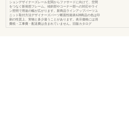
ションデザイナーズレール玄関からファサードに向けて、空間
をつなぐ新発想フレーム。傾斜部やコーナー部への対応やライ
ン照明で用途の幅が広がります。新商品ラインアップパーツユ
ニット取付方法デザイナーズパーツ断面性能表628商品の色は印
刷の性質上、実物と多少違うことがあります。表示価格には消
費税・工事費・配送費は含まれていません。旧版カタログ