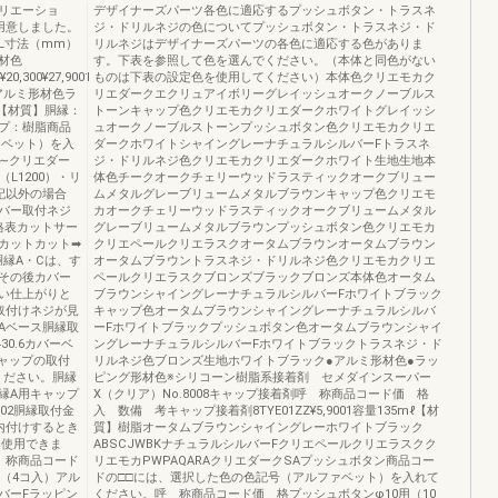
リエーショ
デザイナーズパーツ各色に適応するプッシュボタン・トラスネ
用意しました。
ジ・ドリルネジの色についてプッシュボタン・トラスネジ・ド
30L寸法（mm）
リルネジはデザイナーズパーツの各色に適応する色がありま
材色
す。下表を参照して色を選んでください。（本体と同色がない
¥20,300¥27,9001
ものは下表の設定色を使用してください）本体色クリエモカク
アルミ形材色ラ
リエダークエクリュアイボリーグレイッシュオークノーブルス
001【材質】胴縁：
トーンキャップ色クリエモカクリエダークホワイトグレイッシ
プ：樹脂商品
ュオークノーブルストーンプッシュボタン色クリエモカクリエ
ァベット）を入
ダークホワイトシャイングレーナチュラルシルバーFトラスネ
A∼クリエダー
ジ・ドリルネジ色クリエモカクリエダークホワイト生地生地本
L1200）・リ
体色チークオークチェリーウッドラスティックオークブリュー
記以外の場合
ムメタルグレーブリュームメタルブラウンキャップ色クリエモ
カバー取付ネジ
カオークチェリーウッドラスティックオークブリュームメタル
格表カットサー
グレーブリュームメタルブラウンプッシュボタン色クリエモカ
カットカット➡
クリエペールクリエラスクオータムブラウンオータムブラウン
胴縁A・Cは、す
オータムブラウントラスネジ・ドリルネジ色クリエモカクリエ
その後カバー
ペールクリエラスクブロンズブラックブロンズ本体色オータム
い仕上がりと
ブラウンシャイングレーナチュラルシルバーFホワイトブラック
取付けネジが見
キャップ色オータムブラウンシャイングレーナチュラルシルバ
Aベース胴縁取
ーFホワイトブラックプッシュボタン色オータムブラウンシャイ
30.6カバーベ
ングレーナチュラルシルバーFホワイトブラックトラスネジ・ド
ャップの取付
リルネジ色ブロンズ生地ホワイトブラック●アルミ形材色●ラッ
ください。胴縁
ピング形材色※シリコーン樹脂系接着剤 セメダインスーパー
縁A用キャップ
X（クリア）No.8008キャップ接着剤呼 称商品コード価 格
6602胴縁取付金
入 数備 考キャップ接着剤8TYE01ZZ¥5,9001容量135mℓ【材
内付けするとき
質】樹脂オータムブラウンシャイングレーホワイトブラック
み使用できま
ABSCJWBKナチュラルシルバーFクリエペールクリエラスクク
 称商品コード
リエモカPWPAQARAクリエダークSAプッシュボタン商品コー
ット（4コ入）アル
ドの□□には、選択した色の色記号（アルファベット）を入れて
バーFラッピン
ください。呼 称商品コード価 格プッシュボタンφ10用（10