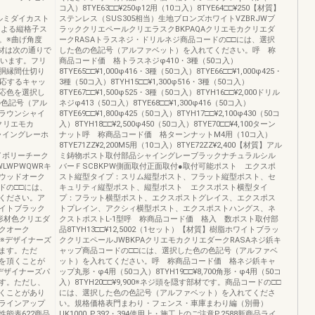
コ入）8TYE63□□¥250φ12用（10コ入）8TYE64□□¥250【材質】
アルミダイカスト
ステンレス（SUS305相当）生地ブロンズホワイトVZBRJWブ
による縦格子ス
ラッククリエペールクリエラスクBKPAQAクリエモカクリエダ
。※曲げ角度
ークRASAトラスネジ・ドリルネジ商品コードの□□には、選択
面材は次の通りで
した色の色記号（アルファベット）を入れてください。呼 称
いています。フリ
商品コード価 格トラスネジφ410・3種（50コ入）
胴縁間仕切り
8TYE65□□¥1,000φ416・3種（50コ入）8TYE66□□¥1,000φ425・
に適応するキャッ
3種（50コ入）8TYH15□□¥1,300φ516・3種（50コ入）
応色を選択し
8TYE67□□¥1,500φ525・3種（50コ入）8TYH16□□¥2,000ドリル
の色記号（アル
ネジφ413（50コ入）8TYE68□□¥1,300φ416（50コ入）
ラウンシャイ
8TYE69□□¥1,800φ425（50コ入）8TYH17□□¥2,100φ430（50コ
クリエモカ
入）8TYH18□□¥2,500φ450（50コ入）8TYE70□□¥4,100ターン
シャイングレーホ
ナット呼 称商品コード価 格ターンナットM4用（10コ入）
8TYE71ZZ¥2,200M5用（10コ入）8TYE72ZZ¥2,400【材質】アル
アイボリーチーク
ミ鋳物ポスト取付部品シャイングレーブラックナチュラルシル
LWPWQWRキ
バーＦSCBKPW側面取付正面取付●取付可能ポスト エクスポ
ウッドオーク
スト縦型タイプ：スリム縦型ポスト、フラット縦型ポスト、セ
ドの□□には、
キュリティ縦型ポスト、縦型ポスト エクスポスト横型タイ
ください。ア
プ：フラット横型ポスト、エクスポストグレイス、エクスポス
イトブラック
トプレイン、アクシィ横型ポスト、エクスポストハングス、ネ
グ形材色クリエダ
クストポストL-1型呼 称商品コード価 格入 数ポスト取付部
クオーク
品8TYH13□□¥12,5002（1セット）【材質】樹脂ホワイトブラッ
H※デザイナーズ
ククリエペールJWBKPAクリエモカクリエダークRASAネジ鋲キ
ます。ただ
ャップ商品コードの□□には、選択した色の色記号（アルファベ
を頂くことが
ット）を入れてください。呼 称商品コード価 格ネジ鋲キャ
デザイナーズパ
ップ丸形・φ4用（50コ入）8TYH19□□¥8,700角形・φ4用（50コ
す。ただし、
入）8TYH20□□¥9,900※ネジ頭を隠す部材です。商品コードの□□
くことがあり
には、選択した色の色記号（アルファベット）を入れてくださ
ラインアップ
い。規格価格表門まわり・フェンス・車庫まわり編（別冊）
能表622商品
UK1000_P.392・394使用上・施工上のご注意P.2588新商品ライ