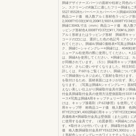
胴縁デザイナーズパーツの面材や柱材と同色のバ
ン。スクリーンのR施工に適したフリー胴縁もご
5527.85528カバーベースカバーベース胴縁A55
商品コード価 格入数アルミ形材色ラッピング形
2,0008TYD33□□¥10,200¥13,90014,0008TYD34□□
胴縁C3040L寸法（mm）商品コード価 格入数
ッピング形材色4,0008TYD37□□¥11,700¥16,2
アルミ形材またはラッピング形材 胴縁用キャッ
コードの□□には、選択した色の色記号（アルフ
れてください。胴縁A/胴縁C価格表※写真は胴縁
ク、胴縁C∼シャイングレー※胴縁Cは、4040柱材（
ニューアル柱使用の際に使用してください。※上
は、胴縁Aを使用してください。※胴縁Cには、
が同梱されています。（5コ）胴縁用キャップ価
ビスが、さらに使いやすくなりました。特注対応
詳しくは、P.601をご覧ください。胴縁について
べて胴縁側からネジ止めして面材を取付けます。
を取付けるため、面材表面にはネジが出ず、美し
なります。（写真は胴縁Aシャイングレー）面材
えない美しい仕上がり胴縁取付金具付属ネジ胴縁
付金具胴縁取付金具の使用方法壁側面取付333114
ース※写真は胴縁A用キャップチェリーウッド※キ
けは、キャップ接着剤（P.623参照）を使用して
用キャップ呼 称商品コード価 格入数単 色胴
8TYE21□□¥1,4002胴縁C用キャップ8TYE23□□¥
具価格表※胴縁取付金具は壁側面（または柱）に
に使用する金具です。（右図参照）※胴縁Aにの
す。※取付ネジが付いています。胴縁取付金具呼
価 格入数胴縁取付金具8TYE62ZZ¥3,3002セ
ミ形材色シャイングレーホワイトナチュラルシル