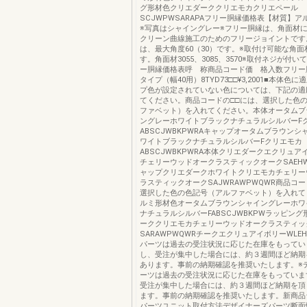
グ形材色クリエダーククリエモカクリエペール
SCJWPWSARAPAフリー胴縁価格表【材質】
※写真はシャイングレー※フリー胴縁は、角面材
クリーン曲線施工のためのフリージョイントです
は、最大角度60（30）です。※取付け可能な角
す。角面材3055、3085、3570※取付ネジが付
ー胴縁価格表呼 称商品コード価 格入数フリー
タイプ（幅40用）8TYD73□□¥3,2001■本体色
プ色が設定されていない色については、下記の適
てください。商品コードの□□には、選択した色
ファベット）を入れてください。本体オータムブ
ングレーホワイトブラックナチュラルシルバーF
ABSCJWBKPWRAキャップオータムブラウン
ワイトブラックナチュラルシルバーFクリエモカ
ABSCJWBKPWRA本体クリエダークエクリュ
チェリーウッドオークラスティックオークSAEHW
ャップクリエダークホワイトクリエモカチェリー
ラスティックオークSAJWRAWPWQWR商品コー
選択した色の色記号（アルファベット）を入れて
ルミ形材色オータムブラウンシャイングレーホワ
ナチュラルシルバーFABSCJWBKPWラッピン
ーククリエモカチェリーウッドオークラスティッ
SARAWPWQWRチークエクリュアイボリーWLE
パーツは過去の受注状況に応じた在庫をもってい
し、受注が集中した場合には、約３週間ほど納期
あります。事前の納期確認を推奨いたします。※
ーツは過去の受注状況に応じた在庫をもっていま
受注が集中した場合には、約３週間ほど納期を頂
ます。事前の納期確認を推奨いたします。新商品
パーツユニット取付方法デザイナーズパーツ断面性