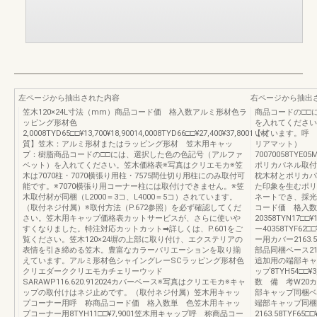
左ページから抽出された内容
右ページから抽出
笠木120×24L寸法（mm）商品コード価 格入数アルミ形材色ラ
商品コードの□□
ッピング形材色
を入れてください
2,0008TYD65□□¥13,700¥18,90014,0008TYD66□□¥27,400¥37,8001【材
いています。呼 
質】笠木：アルミ形材またはラッピング形材 笠木用キャッ
リアマット）
プ：樹脂商品コードの□□には、選択した色の色記号（アルファ
70070058TYE05M
ベット）を入れてください。笠木価格表※写真はクリエモカ※笠
ポリカパネル取付部
木は7070柱・7070横張り用柱・7575間仕切り用柱にのみ取付可
枕木材とポリカパ
能です。※7070横張り用コーナー柱には取付けできません。※笠
た印象を生むポリ
木取付材が同梱（L2000＝3コ、L4000＝5コ）されています。
ネートでき、採光
（取付ネジ付属）※取付方法（P.672参照）を必ず確認してくだ
コード価 格入数
さい。笠木用キャップ価格表カットサービスが、さらに使いや
20358TYN17□
すくなりました。特注対応カットカット➡詳しくは、P.601をご
ー40358TYF62
覧ください。笠木120×24塀の上部に取り付け、エクステリアの
ー用カバー2163.
表情を引き締める笠木。豊富なカラーバリエーションを取り揃
部品同梱ベース212
えています。アルミ形材色シャイングレーSCラッピング形材色
追加用の端部キャッ
クリエダーククリエモカチェリーウッド
ップ8TYH54□□
SARAWP116.620.912024カバーベース※写真はクリエモカ※キャ
数 備 考W20カバ
ップの取付けはネジ止めです。（取付ネジ付属）笠木用キャッ
部キャップ同梱ベース1
プコーナー用呼 称商品コード価 格入数単 色笠木用キャッ
端部キャップ同梱
プコーナー用8TYH11□□¥7,9001笠木用キャップ呼 称商品コー
2163.58TYF