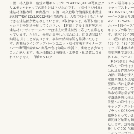
ド価 格入数単 色笠木用キャップ8TYE40□□¥5,3002※写真はク
ス2128端部キャッ
リエモカ※キャップの取付けはネジ止めです。（取付ネジ付属）
キャップストレート継
連結材価格表呼 称商品コード価 格入数取付箇所数笠木用連
8TYH55□□¥3,70
結材8TYE61ZZ¥2,00022※取付箇所数は、入数で取付けることが
ーベース納まり図30
できる連結箇所数を表しています。※取付ネジは、各面材色に合
W20：1975W40
ったネジを別途手配してください。【材質】アルミ形材笠木用
カバー195ベース1
連結材※デザイナーズパーツは過去の受注状況に応じた在庫をも
キャップの取付に
っています。ただし、受注が集中した場合には、約３週間ほど
す。笠木165×13
納期を頂くことがあります。事前の納期確認を推奨いたしま
ス13壁GL部は突
す。新商品ラインアップパーツユニット取付方法デザイナーズ
165×13、19
パーツ断面性能表620商品の色は印刷の性質上、実物と多少違う
ャップ笠木価格表
ことがあります。表示価格には消費税・工事費・配送費は含ま
現場判断で選択し
れていません。旧版カタログ
各１本、ベースＬ
（P.673参照
め込んで取付けま
はめ込み作業がや
内部に雨水が浸入
水抜き加工を現場
壁面の汚れを防止
への影響について
防水処理は必ず実施
浮遊感を兼ね備え
設壁への取付けも
キャップ・ストレ
ブラックSCBK
在庫をもっていま
週間ほど納期を頂
たします。規格価
冊）UK1000_P
ラインアップパー