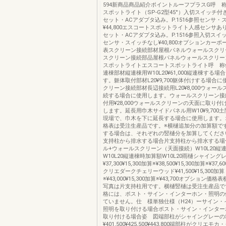
594新商品商品紹介ポイントルーフプラスG呼 
スポットライト（SP-G2型45°）入切スイッチ付き¥
セット・ACアダプタ込み。P.1516参照センサ・
¥44,800エスコートスポットライト人感センサあり¥
セット・ACアダプタ込み。P.1516参照入切スイッチ
センサ・スイッチなし¥40,800オプションカー
表スクリーン接続部材屋根パネルウォールスクリ
スクリーン接続部品屋根パネルウォールスクリー
スポットライトエスコートスポットライト呼 称
連棟部材縦連棟用W10L20¥61,000縦連棟する場
す。躯体取付部材L20¥9,700躯体付けする場合
クリーン接続部材長辺接続用L20¥8,000ウォー
続する場合に使用します。ウォールスクリーン接
付用¥28,000ウォールスクリーンの天面に取り
します。延長用巾木サイドパネル用W10¥9,700
現場で、巾木を下に延長する場合に使用します。
格表は受注生産品です。※横樋追加分の加算額で
する場合は、それぞれの竪樋分を加算してくださ
支持柱から排水する場合片支持柱から排水する場
ル+ウォールスクリーン（天面接続）W10L20縦
W10L20縦連棟時加算額W10L20雨樋シャイング
¥37,300¥15,300加算※¥38,500¥15,300加算※¥3
クリエダークチェリーウッド¥41,500¥15,300加算
※¥43,000¥15,300加算※¥43,700オプション価
写真は片支持柱用です。横樋竪樋は受注生産品で
格には、ポスト・サイン・インターホン・照明の
ていません。仕 様単独仕様（H24）ーサイン・
照明を取り付ける場合ポスト・サイン・インター
取り付ける場合姿 図端部柱がシャイングレーの
¥401,500¥425,500¥443,800端部柱がクリエ