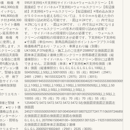
称価 格備 考
595片支持柱+片支持柱サイドパネル+ウォールスクリーン【天
62,300台座
面接続】サイドパネル+下支持柱+ウォールスクリーン【長辺接
スイッチなし
続】片支持柱+ウォールスクリーン【短辺接続】※埋め込み深さ
46,800台座
が５００ｍｍを超える柱については、５００ｍｍを超えた分の
付き¥58,300
現場切り詰め対応も可能です。・図はＨ24です。（）内寸法は
ポートライト価格
Ｈ29になります。・図はＨ24です。（）内寸法はＨ29になりま
ーンウォール
す。・ウォールスクリーンの笠木の現場切り詰めが必要で
ン延長用巾木
す。・サイドパネルの現場切り詰めが必要です。・ウォールス
価 格備 考
クリーンの端部柱の現場切欠きが必要です。下支持柱+下支持柱
合に使用しま
●寸法図（単位mm）新商品商品紹介ポイントルーフプラスG規
に使用します。ス
格価格表門まわり・フェンス・車庫まわり編（別冊）
ルスクリーンに接
UK1000_P.376使用上・施工上のご注意P.258892°左側面図正面
続部品天面取
図単体正面図縦２連棟土間コンクリート併用基礎正面側面（縦
付ける場合に使用
連棟部分）・サイドパネル・ウォールスクリーン部分には適用
土間勾配がある
できません。正面側面（単体）■下支持柱■片支持柱側面（単
オプション価
体）側面（縦連棟部分）G.L.G.L.G.L.G.L.G.L.G.L.100以上
す。竪樋を追加
5045050以上50以上50010055（柱）55（柱）802441（2941）
い。呼 称下
2481（2981）961555322475（2975）2515（3015）
合サイドパネ
500200019455555559031001003003003004025194555553003003005555
連棟時加算額
以上100以上100以上100以上100以上5035035050以上50以上50
レー
以上50以上50以上50以上55050以上50以上
7,600クリエモカ・
5005050050500505005050010010010010025025050以上50以上
10055（柱）70（柱）70（柱）70（柱）70（柱）55（柱）
格表横樋と竪樋 ※
12540472.5472.5472.5472.5472.5472.5右側面図背面図正面図左
す。●セット価
側面図
価格は含まれ
2452110555500559051501004504501580752377241711065972468500994
インターホン・
左側面図正面図右側面図正面図右側面図
ホン・照明を
G.L.G.L.G.L.207096150040100∼50020051301525∼192510055055055050
場合
左側面図正面図単体正面図縦２連棟
モカ・クリエダーク
G.L.G.L.20005019002441（2941）2535（3035）