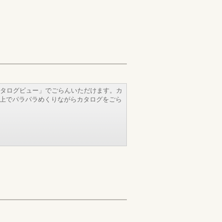
タログビュー」でごらんいただけます。カ
b上でパラパラめくりながらカタログをごら