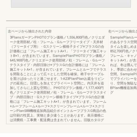
左ページから抽出された内容
右ページから抽出
3PlansガーデンPHOTOプラン価格／1,556,800円色／クリエダ
SamplePla
ーク使用部材／柱・フレーム・Gルーフフリータイプ・天井材
のあるテラス空間
（フリータイプ用）・Gスクリーン横格子タイプ※プラスGの合
タイムを楽しめます
計価格には「フレーム施工キットA×1」「フリータイプ施工キッ
852,700円
トB×1」が含まれています。SamplePlanPHOTOプラン価格／
フレーム・キャノ
645,900円色／クリエダーク使用部材／柱・フレーム・Gルーフ
キットA×1」が
テラスタイプ・内部日除け※プラスGの合計価格には「フレーム
れば、冬は畳んで
施工キットA×1」が含まれています。フレームとルーフでテラス
ト。季節に合わせ
を間取ることによって広々とした空間を確保。椅子やテーブル
空間。Sample
を置けばゆったりと過ごせます。1-A23PlanPlanお庭をリビン
でプライバシーを
グの延長に。目隠しを加えてプライベート空間に。内天井を追
り、空間を無駄な
加してさらに上質な空間に。PHOTOプラン価格／1,177,400円
BPlan機種追加
色／クリエダーク使用部材／柱・フレーム・Gルーフテラスタイ
グ
プ・内部日除け・Gスクリーン横格子タイプ※プラスGの合計価
格には「フレーム施工キットA×1」が含まれています。フレーム
+ルーフフレーム+ルーフ+スクリーンフレーム+ルーフ+スクリ
ーンPlan588機種追加商品紹介ポイントルーフプラスG商品の色
は印刷の性質上、実物と多少違うことがあります。表示価格に
は消費税・工事費・配送費は含まれていません。旧版カタログ