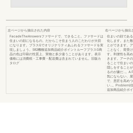
左ページから抽出された内容
右ページから抽出
FacadeTheAnswersファサードで、できること。ファサードは
住まいの顔である
住まいの顔になるもの。だからこそ住まう人のこだわりが大切
化します。また敷
になります。プラスGでオリジナリティあふれるファサードを実
とができます。ア
現しましょう。582機種追加商品紹介ポイントルーフプラスG商
ことなく、荷受け
品の色は印刷の性質上、実物と多少違うことがあります。表示
す。利便性を高め
価格には消費税・工事費・配送費は含まれていません。旧版カ
きます。アーチの
タログ
ることで住まいの
隠しをすることが
るのが嫌だ…。A
気にならない、屋
で、意匠を高めつつ
い…。Proble
追加商品紹介ポイ