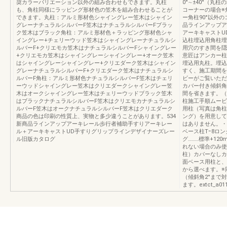
奨カラーバリエーション以外の組み合わせもできます。丸柱
0°∼±40°（丸
も、角柱同様にラッピング形材色の笠木を組み合わせることが
コーナーの場合※
できます。丸柱：アルミ形材色シャイングレー笠木はシャイン
ー角柱90°以外
グレーナチュラルシルバーF笠木はナチュラルシルバーFブラッ
品ラインアップア
ク笠木はブラック角柱：アルミ形材色＋ラッピング形材色シャ
アーキキャストU
イングレー+チェリーウッド笠木はシャイングレーナチュラルシ
込柱埋込用角柱埋
ルバーF+クリエモカ笠木はナチュラルシルバーFシャイングレー
用穴のすき間を隠
+クリエモカ笠木はシャイングレーシャイングレー+オーク笠木
意匠はアンカー柱
はシャイングレーシャイングレー+クリエダーク笠木はシャイン
埋込用丸柱。埋込
グレーナチュラルシルバーF+クリエダーク笠木はナチュラルシ
すく、施工期間を
ルバーF角柱：アルミ形材色ナチュラルシルバーF笠木はチェリ
ビーがご覧いただ
ーウッドシャイングレー笠木はクリエダークシャイングレー笠
カバー付き傾斜角
木はオークシャイングレー笠木はチェリーウッドブラック笠木
間を省きます。（
はブラックナチュラルシルバーF笠木はクリエモカナチュラルシ
柱施工手順ムービ
ルバーF笠木はオークナチュラルシルバーF笠木はクリエダーク
用柱（写真は角柱
商品の色は印刷の性質上、実物と多少違うことがあります。534
ング）を用意して
新商品ラインアップアーキレール歩行者補助手すりアーキレー
はありません。・埋
ル＋アーキキャストUD手すりグリップラインデザイナーズレー
ベース柱Tｰ8ロン
ル旧版カタログ
グ………標準+1
れない場合のみ使
柱）カバーなしカ
面ベース用柱と、
から選べます。※
（傾斜角2°まで
ます。extct_a01