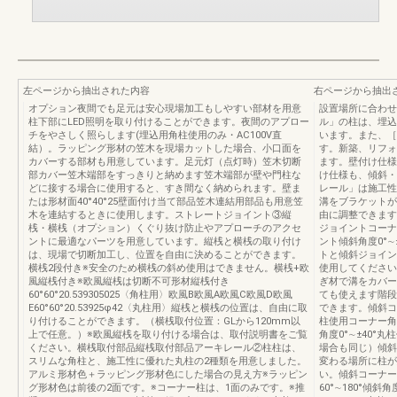
左ページから抽出された内容
右ページから抽出
オプション夜間でも足元は安心現場加工もしやすい部材を用意
設置場所に合わせ
柱下部にLED照明を取り付けることができます。夜間のアプロー
ル」の柱は、埋込
チをやさしく照らします(埋込用角柱使用のみ・AC100V直
います。また、［
結）。ラッピング形材の笠木を現場カットした場合、小口面を
す。新築、リフォ
カバーする部材も用意しています。足元灯（点灯時）笠木切断
ます。壁付け仕様
部カバー笠木端部をすっきりと納めます笠木端部が壁や門柱な
け仕様も、傾斜・
どに接する場合に使用すると、すき間なく納められます。壁ま
レール」は施工性
たは形材面40°40°25壁面付け当て部品笠木連結用部品も用意笠
溝をブラケットが
木を連結するときに使用します。ストレートジョイント③縦
由に調整できます
桟・横桟（オプション）くぐり抜け防止やアプローチのアクセ
ジョイントコーナー
ントに最適なパーツを用意しています。縦桟と横桟の取り付け
ント傾斜角度0°
は、現場で切断加工し、位置を自由に決めることができます。
トと傾斜ジョイン
横桟2段付き※安全のため横桟の斜め使用はできません。横桟+欧
使用してください
風縦桟付き※欧風縦桟は切断不可形材縦桟付き
ぎ材で溝をカバー
60°60°20.539305025〈角柱用〉欧風B欧風A欧風C欧風D欧風
ても使えます階段
E60°60°20.53925φ42〈丸柱用〉縦桟と横桟の位置は、自由に取
できます。傾斜コ
り付けることができます。（横桟取付位置：GLから120mm以
柱使用コーナー角度
上で任意。）※欧風縦桟を取り付ける場合は、取付説明書をご覧
角度0°∼±40°
ください。横桟取付部品縦桟取付部品アーキレール②柱柱は、
場合も同じ）傾斜
スリムな角柱と、施工性に優れた丸柱の2種類を用意しました。
変わる場所に柱が
アルミ形材色＋ラッピング形材色にした場合の見え方※ラッピン
い。傾斜コーナー
グ形材色は前後の2面です。※コーナー柱は、1面のみです。※推
60°∼180°傾斜