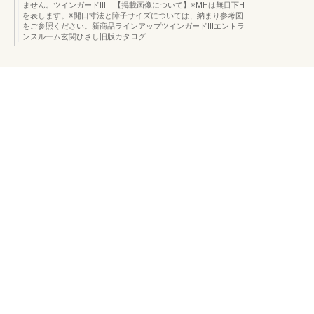
ません。ツインガードⅢ 【掲載画像について】※MHは無目下H
を表します。※開口寸法と障子サイズについては、納まり参考図
をご参照ください。新商品ラインアップツインガードⅢエントラ
ンスルーム玄関ひさし旧版カタログ