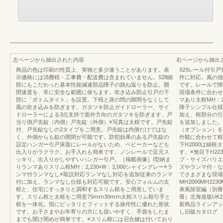
左ページから抽出された内容
右ページから抽出
商品の色は印刷の性質上、実物と多少違うことがあります。表
529レール付引
示価格には消費税・工事費・配送費は含まれていません。528細
件に対応。風の強
部にもこだわった基本性能減速部品障子の跳ね返りを防止。開
です。レールで障
閉速度を、常に安全な範囲に保ちます。吹き込み防止引戸の下
現場条件に合わせ
部に「ボトムタイト」を設置。下桟と床の間の隙間をなくして
マあり太框MH：2
風の吹き込みを防ぎます。ガタツキ防止ガイドローラー、サイ
障子シンプル仕様
ドローラーによる3点支持で面外方向のガタツキを防ぎます。戸
加え、框部分の引
当り側戸先錠（内側）戸先錠（外側）※写真は太框です。戸先錠
を追加しました。
付、戸先錠なしの2タイプをご用意。戸先錠は内側だけではな
（オプション）を
く、外側からも錠の開閉が可能です。防犯効果のある戸先錠の
外観に合わせて框の
設定ハンガー引戸床面にレールがないため、ベビーカーなども
下H2000は細框
出入りがラクラク。お手入れも簡単です。ノンレールで足元ス
す。※無目下H22
ッキリ。出入りがしやすいハンガー引戸。［掲載画像］Ⅰ型納ま
プ・サイズバリエ
りランマありスリム框MH：2,230×W：2,000シャイングレー※ラ
ズやランマ付・な
ンマ付ランマなし※取説対応ランマなし対応を追加従来のランマ
でさまざまな現場
付に加え、ランマなし仕様も対応可能です。安心フォルムの太
MH2000MH223
框と、住宅にすっきりと調和するスリム框をご用意していま
表風除室編（別冊）
す。スリム框と太框をご用意75mm30mm太框スリム框引手と
冊）北海道版UK29
框を一体化。指にピッタリとフィットする操作性に優れた形状
新商品ラインアッ
です。お子さまやお年寄りの方にも扱いやすく、手袋をしたま
し旧版カタログ
までも開け閉めが簡単です。※スリム框には召合鍵は付いており