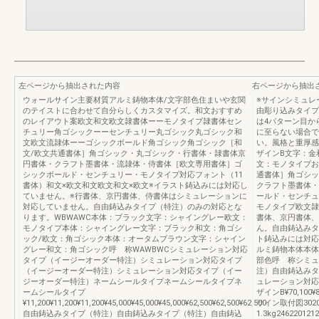
左ページから抽出された内容
右ページから抽出
ウォールサイン主要材質アルミ鋳物本体/文字部色住まいや玄関
※サインシミュレ
のテイストに合わせて自分らしくカスタマイズ。和文おすすめ
由彫り込みタイプ
のレイアウト案欧文和文欧文隷書体ーーモノタイプ隷書体セン
は4パターン目か
チュリー角ゴシックーーセンチュリー丸ゴシック丸ゴシック和
に至らない場合で
文欧文流隷体ーーゴシックボールド角ゴシック角ゴシック［和
い。風格と重厚感
文/欧文共通書体］角ゴシック・丸ゴシック・行書体・隷書体京
ザインB文字：金
円書体・クラフト墨書体・流隷体・侍書体［欧文専用書体］ゴ
文：モノタイプお
シックボールド・センチュリー・モノタイプ対応フォント（11
通書体］角ゴシッ
書体）和文×欧文和文欧文和文×欧文※イラスト鋳込みには対応し
クラフト墨書体・
ていません。※行書体、京円書体、侍書体はシミュレーションに
ールド・センチュ
対応していません。自由鋳込みタイプ（特注）のみの対応とな
モノタイプ欧文隷
ります。WBWAWC本体：ブラック文字：シャイングレー欧文：
書体、京円書体、
モノタイプ本体：シャイングレー文字：ブラック和文：角ゴシ
ん。自由鋳込みタ
ック/欧文：角ゴシック本体：オータムブラウン文字：シャイン
ト鋳込みには対応
グレー和文：角ゴシック呼 称WAWBWCシミュレーション対応
ルミ鋳物本体本体
タイプ（イージーオーダー特注）シミュレーション対応タイプ
部色呼 称シミュ
（イージーオーダー特注）シミュレーション対応タイプ（イー
注）自由鋳込みタ
ジーオーダー特注）ネームシールタイプネームシールタイプネ
ュレーション対応
ームシールタイプ
ザインB¥70,100¥
¥11,200¥11,200¥11,200¥45,000¥45,000¥45,000¥62,500¥62,500¥62,500
サイン取付図30203
自由鋳込みタイプ（特注）自由鋳込みタイプ（特注）自由鋳込
1.3kg246220