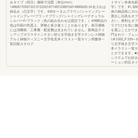
みタイプ（特注）価格寸法図（単位mm）
トサイン本体化粧
148681705015513152501871481538016014880605.5※名入れは
字）です。¥1,
鋳込み（凸文字）です。450オータムブラウン/シャイングレー
体の納品前にボル
シャイングレー/ブラックブラック/シャイングレーナチュラル
置出し治具をオプ
シルバーF/ブラック（色の組み合わせは固定です。）498商品の
さい。便利なオプ
色は印刷の性質上、実物と多少違うことがあります。表示価格
ラグだけを先に施
には消費税・工事費・配送費は含まれていません。新商品ライ
を選ぶことができ
ンアップガラスサインチタン切り文字抜き文字ステンレス焼物
門まわり・フェン
アルミ鋳物ディズニー文字色見本イラスト一覧サイン用書体一
UK1000_P.3
覧旧版カタログ
り文字抜き文字ス
本イラスト一覧サ
とができます。■
システムでお好み
ーション対応タイ