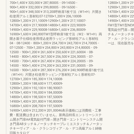
700×1,400￥320,000￥287,80005・09-14500・
12800×1,200￥21
900×1,400￥332,000￥299,80005・09-16500・
12900×1,200￥22
900×1,600￥348,500￥313,200呼称扉1枚寸法（W1×H）片開き
14700×1,400￥22
柱使用アルミ形材柱07-12700×1,200￥206,10008-
14800×1,400￥22
12800×1,200￥211,10009-12900×1,200￥217,10007-
14900×1,400￥
14700×1,400￥217,90008-14800×1,400￥223,90009-
FM1型TM1型N
14900×1,400￥229,90008-16800×1,600￥236,80009-
電気錠付門扉︵開
16900×1,600￥240,800TM1型呼称扉1枚寸法（W2・W1×H）両
チ＆ノータッチキ
開き親子仕様柱使用埋込使用ラッピング形材柱アルミ形材柱
ア・ル・クラシコ
04・08-12400・800×1,200￥254,700￥243,700￥214,70005・
ーは、現在販売を
07-12500・700×1,200￥254,800￥243,800￥214,80005・09-
12500・900×1,200￥261,600￥250,600￥221,60004・08-
14400・800×1,400￥267,500￥256,500￥224,30005・07-
14500・700×1,400￥267,400￥256,400￥224,20005・09-
14500・900×1,400￥274,200￥263,200￥231,00005・09-
16500・900×1,600￥287,300￥276,200￥240,900呼称扉1枚寸法
（W1×H）片開き柱使用ラッピング形材柱アルミ形材柱07-
12700×1,200￥185,300￥174,10008-
12800×1,200￥188,600￥177,40009-
12900×1,200￥192,100￥180,90007-
14700×1,400￥195,000￥184,00008-
14800×1,400￥198,500￥187,50009-
14900×1,400￥201,800￥190,80008-
16800×1,600￥208,700￥197,50009-
16900×1,600￥212,200￥201,00046表示価格には消費税・工事
費・配送費は含まれていません。新商品特長エントリーシステ
ム開き門扉AA電気錠付門扉︵開き門扉︶エントリーシステム開
き門扉ABタッチ＆ノータッチキープレミエスタッチ＆ノータッ
チキーヴィア・ル・クラシコヴィア・ル・デコ高級アルミ鋳物
旧版カタログ