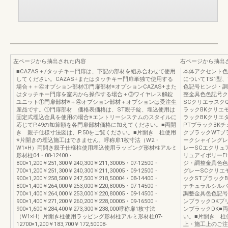
左ページから抽出された内容
右ページから抽出
■CAZAS＋/タッチキー門扉は、下記の部材を組み合わせて使用
本体アクセント色
してください。CAZAS+またはタッチキー門扉単独で使用する
についてTS1型、
場合＋＋④オプション部材①門扉部材※オプションCAZAS+また
色記号ヒンジ・調
はタッチキー門扉を室内から操作する場合＋③ワイヤレス解錠
整金具色色記号ク
ユニット①門扉部材※＋④オプション部材＋オプションは受注生
SCクリエラスク
産品です。①門扉部材 価格表価格は、ST親子錠、埋込使用は
ラックBKクリエ
固定式埋込金具を使用の場合※エントリーシステムのスタイルに
ラックBKクリエ
応じてP.49の加算額を各門扉部材価格に加えてください。■両開
PTブラックBK
き 親子仕様寸法図は、P.50をご覧ください。■片開き 柱使用
クブラックWTブ
※片開きの埋込施工はできません。呼称扉1枚寸法（W2・
ークシャイングレ
W1×H）両開き親子仕様柱使用埋込使用ラッピング形材柱アルミ
レーSCエクリュ
形材柱04・08-12400・
リュアイボリーE
800×1,200￥251,300￥240,300￥211,30005・07-12500・
ジ・調整金具色色
700×1,200￥251,300￥240,300￥211,30005・09-12500・
グレーSCクリエ
900×1,200￥258,500￥247,500￥218,50004・08-14400・
ックSTブラック
800×1,400￥264,000￥253,000￥220,80005・07-14500・
ナチュラルシルバ
700×1,400￥264,000￥253,000￥220,80005・09-14500・
調整金具色色記号
900×1,400￥271,200￥260,200￥228,00005・09-16500・
ンブラックDKブ
900×1,600￥284,400￥273,300￥238,000呼称扉1枚寸法
ンブラックDK■
（W1×H）片開き柱使用ラッピング形材柱アルミ形材柱07-
い。■片開き 柱
12700×1,200￥183,700￥172,50008-
上・施工上のご注意P