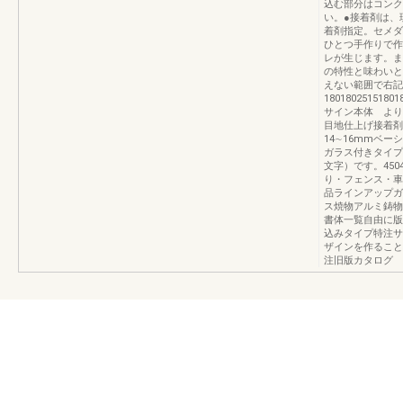
込む部分はコンク
い。●接着剤は、
着剤指定。セメダ
ひとつ手作りで作
レが生じます。ま
の特性と味わいと
えない範囲で右記
1801802515180
サイン本体 より
目地仕上げ接着剤
14∼16mmベーシ
ガラス付きタイプ
文字）です。45
り・フェンス・車庫ま
品ラインアップガ
ス焼物アルミ鋳物
書体一覧自由に版
込みタイプ特注サ
ザインを作ること
注旧版カタログ