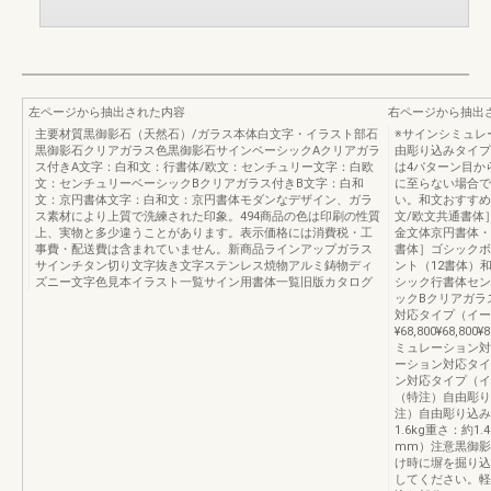
左ページから抽出された内容
右ページから抽出
主要材質黒御影石（天然石）/ガラス本体白文字・イラスト部石
※サインシミュレ
黒御影石クリアガラス色黒御影石サインベーシックAクリアガラ
由彫り込みタイプ
ス付きA文字：白和文：行書体/欧文：センチュリー文字：白欧
は4パターン目か
文：センチュリーベーシックBクリアガラス付きB文字：白和
に至らない場合で
文：京円書体文字：白和文：京円書体モダンなデザイン、ガラ
い。和文おすすめ
ス素材により上質で洗練された印象。494商品の色は印刷の性質
文/欧文共通書体
上、実物と多少違うことがあります。表示価格には消費税・工
金文体京円書体・
事費・配送費は含まれていません。新商品ラインアップガラス
書体］ゴシックボ
サインチタン切り文字抜き文字ステンレス焼物アルミ鋳物ディ
ント（12書体）
ズニー文字色見本イラスト一覧サイン用書体一覧旧版カタログ
シック行書体セン
ックBクリアガラ
対応タイプ（イー
¥68,800¥68,800¥
ミュレーション対
ーション対応タイ
ン対応タイプ（イ
（特注）自由彫り
注）自由彫り込み
1.6kg重さ：約1
mm）注意黒御影
け時に塀を掘り込
してください。軽