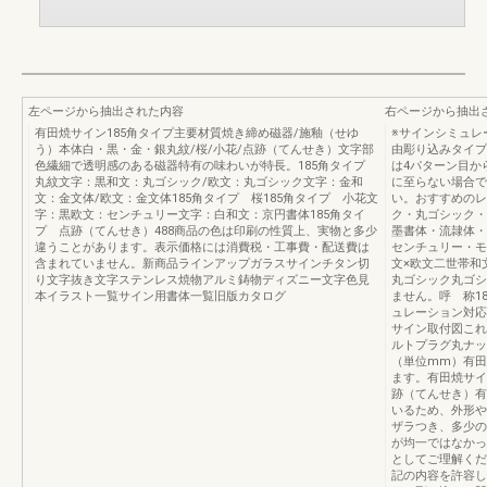
左ページから抽出された内容
右ページから抽出
有田焼サイン185角タイプ主要材質焼き締め磁器/施釉（せゆ
※サインシミュレ
う）本体白・黒・金・銀丸紋/桜/小花/点跡（てんせき）文字部
由彫り込みタイプ
色繊細で透明感のある磁器特有の味わいが特長。185角タイプ
は4パターン目か
丸紋文字：黒和文：丸ゴシック/欧文：丸ゴシック文字：金和
に至らない場合で
文：金文体/欧文：金文体185角タイプ 桜185角タイプ 小花文
い。おすすめのレ
字：黒欧文：センチュリー文字：白和文：京円書体185角タイ
ク・丸ゴシック・
プ 点跡（てんせき）488商品の色は印刷の性質上、実物と多少
墨書体・流隷体・
違うことがあります。表示価格には消費税・工事費・配送費は
センチュリー・モ
含まれていません。新商品ラインアップガラスサインチタン切
文×欧文二世帯和
り文字抜き文字ステンレス焼物アルミ鋳物ディズニー文字色見
丸ゴシック丸ゴシ
本イラスト一覧サイン用書体一覧旧版カタログ
ません。呼 称18
ュレーション対応
サイン取付図これは便
ルトプラグ丸ナッ
（単位mm）有田
ます。有田焼サイ
跡（てんせき）有
いるため、外形や
ザラつき、多少の
が均一ではなかっ
としてご理解くだ
記の内容を許容し