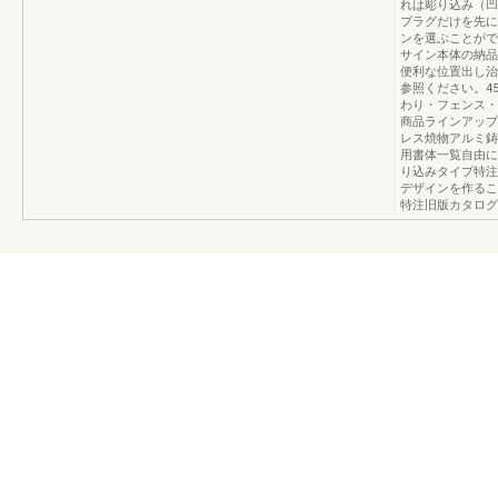
れは彫り込み（凹
プラグだけを先に
ンを選ぶことがで
サイン本体の納品
便利な位置出し治
参照ください。4
わり・フェンス・車庫
商品ラインアップ
レス焼物アルミ鋳
用書体一覧自由に
り込みタイプ特注
デザインを作るこ
特注旧版カタログ