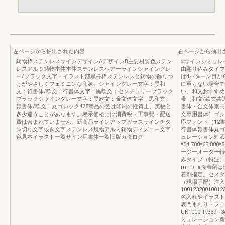
左ページから抽出された内容
右ページから抽出
鋳物枠ステンレスサインデザインAデザインB主要材質色ステン
※サインシミュレ
レスアルミ鋳物本体本体ステンレスヘアーラインシャイングレ
由彫り込みタイプ
ー/ブラック文字・イラスト部黒枠枠ステンレスと鋳物の飾りつ
は4パターン目か
けがやさしくフェミニンな印象。シャイングレー文字：黒和
に至らない場合で
文：行書体/欧文：行書体文字：黒欧文：センチュリーブラック
い。和文おすすめ
ブラックシャイングレー文字：黒欧文：金文体文字：黒和文：
帯［和文/欧文共
隷書体/欧文：丸ゴシック478商品の色は印刷の性質上、実物と
書体・金文体京円
多少違うことがあります。表示価格には消費税・工事費・配送
文専用書体］ゴシ
費は含まれていません。新商品ラインアップガラスサインチタ
応フォント（12
ン切り文字抜き文字ステンレス焼物アルミ鋳物ディズニー文字
行書体隷書体丸ゴ
色見本イラスト一覧サイン用書体一覧旧版カタログ
ュレーション対応
¥54,700¥68,
ージーオーダー特
みタイプ（特注）
mm）●接着剤は
着剤指定。セメダ
（現場手配）注入
1001232001001
名入れやイラスト
表門まわり・フェ
UK1000_P.3
ミュレーション新