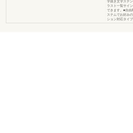
字抜き文字ステン
ラスト一覧サイン
できます。■自由
ステムでお好みの
ション対応タイプ