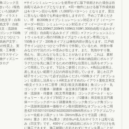
：角ゴシック主
※サインシミュレーションを使用せずに版下依頼された場合は自
きいろ）/桜色
由彫り込みタイプとなります。※同一物件における版下作成依頼
くいろ)鉄納戸
は4パターン目から有料（1,000円/パターン）となります。受注
文字・イラスト
に至らない場合でも料金が発生しますので、予めご了承くださ
珀色文字：白和
い。呼 称200角タイプシミュレーション対応タイプ（イージー
桜色文字：白欧
オーダー特注）シミュレーション対応タイプ（イージーオーダ
欧文：流隷体
ー特注）¥53,200¥67,200¥49,100¥63,100¥1,300自由彫り込みタイ
ゴシック150角
プ（特注）自由彫り込みタイプ（特注）※ファンクションユニッ
プひとつひとつ
トウィルモダン用の185角タイプはウィルモダン専用になり、
鉄納戸文字：
150角タイプ・200角タイプとは梱包内容が異なります。江戸硝
刷の性質上、実
子サインはひとつひとつ手作りで作製しているため、外形や厚
税・工事費・
みなどの寸法のズレや歪みが生じます。また、気泡やすり傷、
ガラスサイン
色むら、湯じわなども生じることがありますが、これは、素材
物ディズニー
の特性としてご理解ください。サイン本体の納品前にボルトプ
タログ
ラグだけを先に施工するための便利な位置出し治具をオプショ
ンで用意しています。下記をご参照ください。※商品は使用上、
差し支えない範囲で上記の内容を許容しています。湯じわ江戸
硝子サインについて必ずお読みください150角タイプ［オプショ
ン］位置出し治具セットA和文おすすめのレイアウト案欧文和文
×欧文イラスト付二世帯［和文/欧文共通書体］角ゴシック・丸
ゴシック・行書体・隷書体・金文体京円書体・クラフト墨書
体・流隷体・侍書体［欧文専用書体］ゴシックボールド・セン
チュリー・モノタイプ対応フォント（12書体）和文欧文京円書
体ーーゴシックボールド隷書体角ゴシック角ゴシック角ゴシッ
クー流隷体流隷体ー価格サイン取付図便利なオプションをご用
意4211015011015042160200200160M6用ボルトプラグゴムワッ
シャー化粧ネジ高ナット14∼24mm厚みそり寸法図（単位
mm）重さ：約1.3㎏重さ：約0.8㎏※名入れやイラストは彫り込
み（凹文字）です。450サインの納品前にボルトプラグだけを先
に施工できます。施工納期に左右されずにサインを選ぶことが