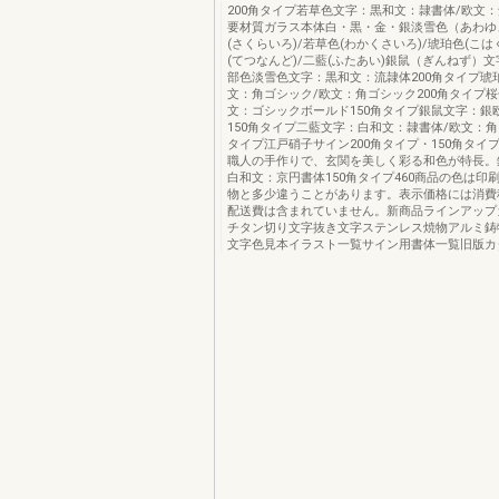
200角タイプ若草色文字：黒和文：隷書体/欧文
要材質ガラス本体白・黒・金・銀淡雪色（あわゆ
(さくらいろ)/若草色(わかくさいろ)/琥珀色(こは
(てつなんど)/二藍(ふたあい)銀鼠（ぎんねず）
部色淡雪色文字：黒和文：流隷体200角タイプ琥
文：角ゴシック/欧文：角ゴシック200角タイプ
文：ゴシックボールド150角タイプ銀鼠文字：銀
150角タイプ二藍文字：白和文：隷書体/欧文：角
タイプ江戸硝子サイン200角タイプ・150角タイ
職人の手作りで、玄関を美しく彩る和色が特長。
白和文：京円書体150角タイプ460商品の色は印
物と多少違うことがあります。表示価格には消費
配送費は含まれていません。新商品ラインアップ
チタン切り文字抜き文字ステンレス焼物アルミ鋳
文字色見本イラスト一覧サイン用書体一覧旧版カ