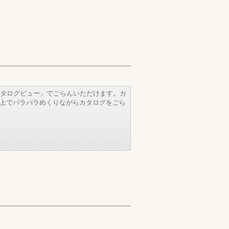
タログビュー」でごらんいただけます。カ
b上でパラパラめくりながらカタログをごら