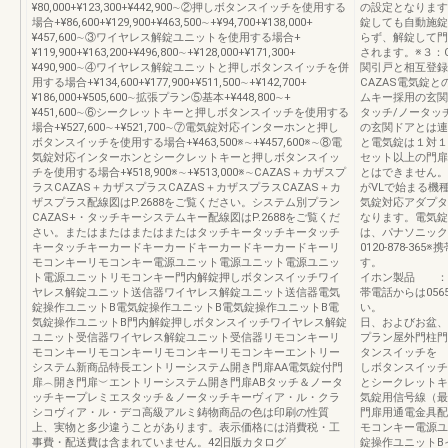
¥80,000+¥123,300+¥442,900∼②押しボタンスイッチを使用する
の設定となります
場合+¥86,600+¥129,900+¥463,500∼+¥94,700+¥138,000+
錠しても自動施錠
¥457,600∼③ワイヤレス解錠ユニットを使用する場合+
らず、解錠して門
¥119,900+¥163,200+¥496,800∼+¥128,000+¥171,300+
されます。※３：
¥490,900∼④ワイヤレス解錠ユニットと押しボタンスイッチを併
関引戸と相互登録
用する場合+¥134,600+¥177,900+¥511,500∼+¥142,700+
CAZAS電気錠
¥186,000+¥505,600∼拡張プラン⑤基本+¥448,800∼+
ムキー採用の玄関
¥451,600∼⑥シークレットキーと押しボタンスイッチを使用する
タッチ/ノータッ
場合+¥527,600∼+¥521,700∼⑦電気錠対応インターホンと押し
の玄関ドアとは連
ボタンスイッチを使用する場合+¥463,500※∼+¥457,600※∼⑧電
と電気錠は１対１
気錠対応インターホンとシークレットキーと押しボタンスイッ
セット以上の門扉
チを使用する場合+¥518,900※∼+¥513,000※∼CAZAS＋カザスプ
とはできません。
ラスCAZAS＋カザスプラスCAZAS＋カザスプラスCAZAS＋カ
がVLで始まる機
ザスプラス配線図はP.2688をご覧ください。システム別プラン
気錠対応アダプタ
CAZAS+・タッチキーシステムキー配線図はP.2688をご覧くだ
なります。電気錠
さい。またはまたはまたはまたはタッチキータッチキータッチ
は、パナソニック
キータッチキーカードキーカードキーカードキーカードキーリ
0120-878-3
モコンキーリモコンキー電源ユニット電源ユニット電源ユニッ
す。 （受付
ト電源ユニットリモコンキー門内解錠押しボタンスイッチワイ
イホン製品 ：アイ
ヤレス解錠ユニット送信器ワイヤレス解錠ユニット送信器電気
帯電話からは0565
錠操作ユニットB電気錠操作ユニットB電気錠操作ユニットB電
い。 （受付
気錠操作ユニットB門内解錠押しボタンスイッチワイヤレス解錠
日、およびお盆、
ユニット受信器ワイヤレス解錠ユニット受信器リモコンキーリ
プラン屋外門柱門
モコンキーリモコンキーリモコンキーリモコンキーエントリー
タンスイッチを 
システム新商品特長エントリーシステム開き門扉AA電気錠付門
しボタンスイッチ
扉︵開き門扉︶エントリーシステム開き門扉ABタッチ＆ノータ
とシークレットキ
ッチキープレミエスタッチ＆ノータッチキーヴィア・ル・クラ
気錠用信号線（最
シコヴィア・ル・デコ高級アルミ鋳物商品の色は印刷の性質
門扉用通電金具配
上、実物と多少違うことがあります。表示価格には消費税・工
モコンキー電源ユ
事費・配送費は含まれていません。42旧版カタログ
錠操作ユニットB