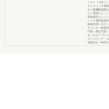
トキー（10キー
タンスイッチ電気
ホン親機配線図は
ラン電源ユニット
気錠操作ユニット
イッチ電気錠操作
錠操作押しボタン
モコンキー新商品
門扉︵開き門扉︶
タッチキープレミ
ラシコヴィア・ル
在販売を一時停止