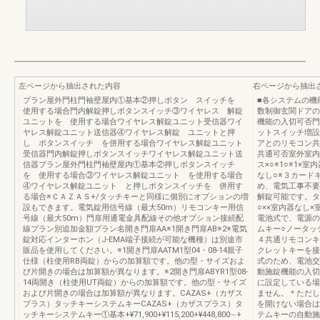
左ページから抽出された内容
右ページから抽出
プラン屋外門柱門袖壁屋内①基本②押しボタン スイッチを
■各システムの機
使用する場合門内解錠押しボタンスイッチ③ワイヤレス 解錠
数制御玄関ドアの
ユニットを 使用する場合ワイヤレス解錠ユニット受信器ワイ
機能の入切可否門
ヤレス解錠ユニット送信器④ワイヤレス解錠 ユニットと押
ットスイッチ増設
し ボタンスイッチ を併用する場合ワイヤレス解錠ユニット
アとのリモコン共
受信器門内解錠押しボタンスイッチワイヤレス解錠ユニット送
共通可否室外室内開
信器プラン屋外門柱門袖壁屋内①基本②押しボタンスイッチ
ス×○※1○※1×
を 使用する場合③ワイヤレス解錠ユニット を使用する場合
なし○※３カード
④ワイヤレス解錠ユニット と押しボタンスイッチを 併用す
め、電気工事不要
る場合※ＣＡＺＡＳ+/タッチキーと同様に個別にオプションの増
解錠可能です。タ
設もできます。電気錠用信号線（最大50m）リモコンキー用信
○××室内器なし
号線（最大50m）門扉用通電金具配線その他オプション接続配
電池式で、電源の
線プラン別追加金額プラン名開き門扉AA※1開き門扉AB※2※電気
ムキー○ノータッチ
錠対応インターホン（J-EMA端子接続が可能な機種）は別途市
４共通リモコンキ
販品を使用してください。※1開き門扉AATM1型04・08-14親子
クレットキーを接
仕様（柱使用RB両錠）からの加算額です。他の型・サイズおよ
式のため、電池交
び片開きの場合は加算額が異なります。※2開き門扉ABYR1型08-
動施錠機能の入切
14両開き（柱使用UT両錠）からの加算額です。他の型・サイズ
に設定している場
および片開きの場合は加算額が異なります。CAZAS+（カザス
ません。＊ただし
プラス）タッチキーシステムキーCAZAS+（カザスプラス）タ
を開けない場合は
ッチキーシステムキー①基本+¥71,900+¥115,200+¥448,800∼+
テムキーの自動施