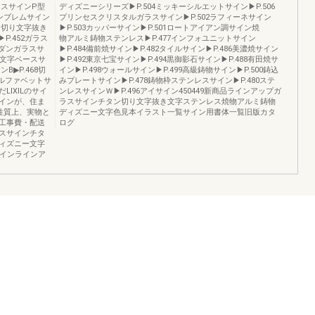
ベースサインP型
ディズニーシリーズ▶P.504ミッキーシルエットサイン▶P.506
エンブレムサイン
プリンセスクリスタルガラスサイン▶P.502ラフィーネサイン
ン切り文字抜き
▶P.503カッパーサイン▶P.501ロートアイアン調サイン焼
P.452ガラス
物アルミ鋳物ステンレス▶P.477インフォユニットサイン
モダンガラスサ
▶P.484備前焼サイン▶P.482タイルサイン▶P.486美濃焼サイン
切り文字ベースサ
▶P.492東京七宝サイン▶P.494黒御影石サイン▶P.488有田焼サ
B▶P.468切
イン▶P.498ウォールサイン▶P.499高級鋳物サイン▶P.500鋳込
4アルファベットサ
みプレートサイン▶P.478鋳物枠ステンレスサイン▶P.480ステ
IXILのサイ
ンレスサインＷ▶P.496アイサイン450449新商品ラインアップガ
インが、住ま
ラスサインチタン切り文字抜き文字ステンレス焼物アルミ鋳物
性質上、実物と
ディズニー文字色見本イラスト一覧サイン用書体一覧旧版カタ
工事費・配送
ログ
スサインチタ
ィズニー文字
サインラインア