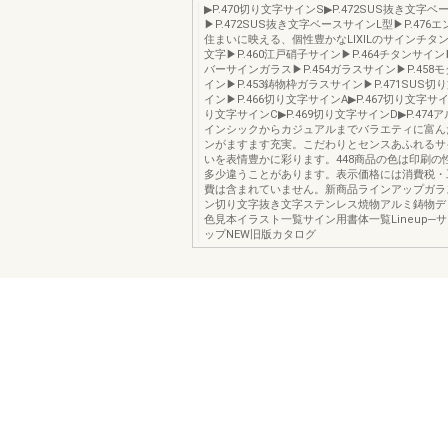
▶P.470切り文字サインS▶P.472SUS抜き文字
▶P.472SUS抜き文字ベースサインL型▶P.476
住まいに映える、個性豊かなLIXILのサインチタ
文字▶P.460江戸硝子サイン▶P.464チタンサイン▶
バーサインガラス▶P.454ガラスサイン▶P.458
イン▶P.453鋳物枠ガラスサイン▶P.471SUS
イン▶P.466切り文字サインA▶P.467切り文字サイン
り文字サインC▶P.469切り文字サインD▶P.47
インシックからカジュアルまでバラエティに富んだL
ンがますます充実。こだわりとセンスあふれるサ
いを表情豊かに彩ります。448商品の色は印刷の
多少違うことがあります。表示価格には消費税・
費は含まれていません。新商品ラインアップガラ
ン切り文字抜き文字ステンレス焼物アルミ鋳物デ
色見本イラスト一覧サイン用書体一覧Lineup─
ップNEW旧版カタログ