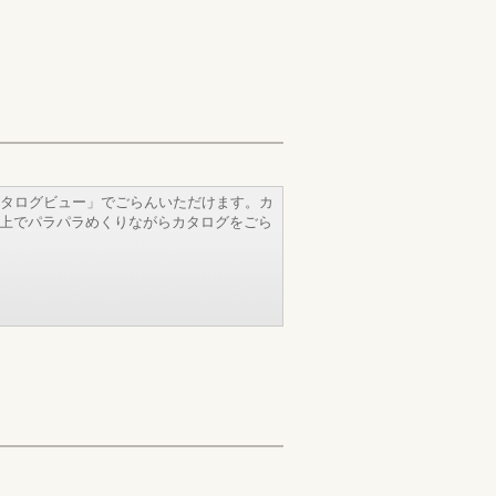
タログビュー」でごらんいただけます。カ
b上でパラパラめくりながらカタログをごら